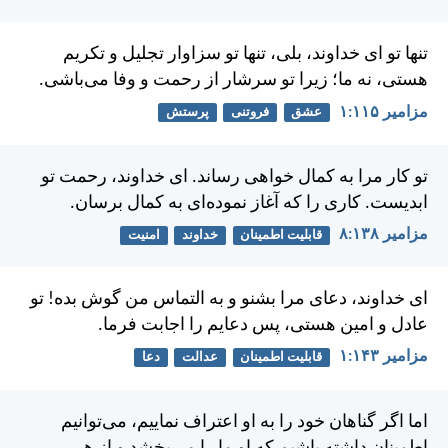
تنها تو ای خداوند، بلی، تنها تو سزاوار تجليل و تكريم
هستی، نه ما؛ زيرا تو سرشار از رحمت و وفا می‌باشی.
مزامير ۱۱۵:‏۱
عشق
فروتنی
پرستش
تو كار مرا به كمال خواهی رساند. ای خداوند، رحمت تو
ابديست. كاری را كه آغاز نموده‌ای به كمال برسان.
مزامير ۱۳۸:‏۸
قابلیت اطمینان
خداوند
امنیت
ای خداوند، دعای مرا بشنو و به التماس من گوش بده! تو
عادل و امين هستی، پس دعايم را اجابت فرما.
مزامير ۱۴۳:‏۱
قابلیت اطمینان
عدالت
دعا
اما اگر گناهان خود را به او اعتراف نماييم، می‌توانيم