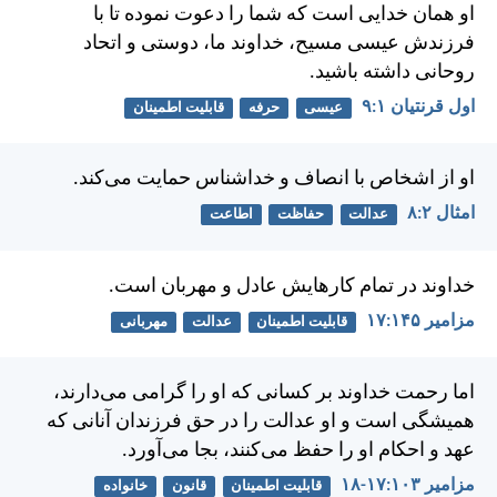
او همان خدايی است كه شما را دعوت نموده تا با
فرزندش عيسی مسيح، خداوند ما، دوستی و اتحاد
روحانی داشته باشيد.
اول قرنتیان ۱:‏۹
عیسی
حرفه
قابلیت اطمینان
او از اشخاص با انصاف و خداشناس حمايت می‌كند.
امثال ۲:‏۸
عدالت
حفاظت
اطاعت
خداوند در تمام كارهايش عادل و مهربان است.
مزامير ۱۴۵:‏۱۷
قابلیت اطمینان
عدالت
مهربانی
اما رحمت خداوند بر كسانی كه او را گرامی می‌دارند،
هميشگی است و او عدالت را در حق فرزندان آنانی كه
عهد و احكام او را حفظ می‌كنند، بجا می‌آورد.
مزامير ۱۰۳:‏۱۷-‏۱۸
قابلیت اطمینان
قانون
خانواده