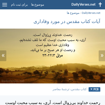
DailyVerses.net
موضوع ها
برای ثبت نام
DailyVerses.net
›
موضوع ها
آیات کتاب مقدس در مورد وفاداری
»
«
PCB
کتاب مقدس، ترجمۀ معاصر
رحمت خداوند بی‌زوال است. آری، به سبب محبت اوست