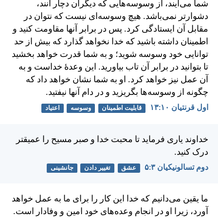
شما می‌آيند، از وسوسه‌هايی كه ديگران دچار آنند،
دشوارتر نمی‌باشد. هيچ وسوسه‌ای نيست كه نتوان در
مقابل آن ايستادگی كرد. پس در برابر آنها مقاومت كنيد و
اطمينان داشته باشيد كه خدا نخواهد گذارد كه بيش از حد
توانايی خود وسوسه شويد؛ و به شما قدرت خواهد بخشيد
تا بتوانيد در برابر آن تاب بياوريد. اين وعدهٔ خداست و به
آن عمل نيز خواهد كرد. او به شما نشان خواهد داد كه
چگونه از وسوسه‌ها بگريزيد و در دام آنها نيفتيد.
اول قرنتیان ۱۰:‏۱۳
قابلیت اطمینان
وسوسه
اعتیاد
خداوند ياری فرمايد تا محبت خدا و صبر مسيح را عميقتر
درک كنيد.
دوم تسالونيکیان ۳:‏۵
عشق
تغییر دادن
جانشینی
ما يقين می‌دانيم كه خدا اين كار را برای ما به عمل خواهد
آورد، زيرا او در انجام وعده‌های خود امين و وفادار است.