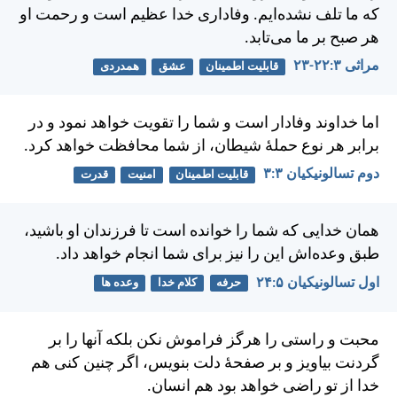
كه ما تلف نشده‌ايم. وفاداری خدا عظيم است و رحمت او
هر صبح بر ما می‌تابد.
مراثی ۳:‏۲۲-‏۲۳
قابلیت اطمینان
عشق
همدردی
اما خداوند وفادار است و شما را تقويت خواهد نمود و در
برابر هر نوع حملهٔ شيطان، از شما محافظت خواهد كرد.
دوم تسالونيکیان ۳:‏۳
قابلیت اطمینان
امنیت
قدرت
همان خدايی كه شما را خوانده است تا فرزندان او باشيد،
طبق وعده‌اش اين را نيز برای شما انجام خواهد داد.
اول تسالونيکیان ۵:‏۲۴
حرفه
کلام خدا
وعده ها
محبت و راستی را هرگز فراموش نكن بلكه آنها را بر
گردنت بياويز و بر صفحهٔ دلت بنويس، اگر چنين كنی هم
خدا از تو راضی خواهد بود هم انسان.