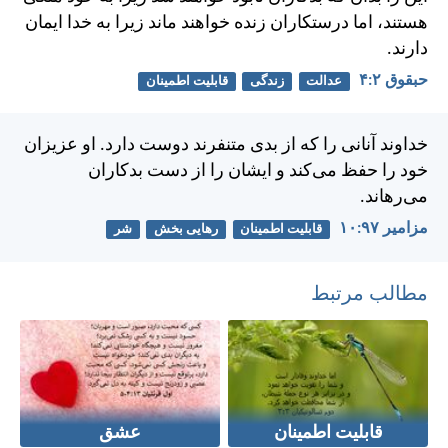
هستند، اما درستكاران زنده خواهند ماند زيرا به خدا ايمان
دارند.
حبقوق ۲:‏۴
عدالت
زندگی
قابلیت اطمینان
خداوند آنانی را كه از بدی متنفرند دوست دارد. او عزيزان
خود را حفظ می‌كند و ايشان را از دست بدكاران
می‌رهاند.
مزامير ۹۷:‏۱۰
قابلیت اطمینان
رهایی بخش
شر
مطالب مرتبط
قابلیت اطمینان
عشق