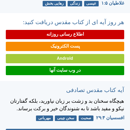
غلاطيان ۵:‏۱
عیسی
زندگی
رهایی بخش
هر روز آیه ای از کتاب مقدس دریافت کنید:
اطلاع رسانی روزانه
پست الکترونیک
Android
در وب سایت آنها
آیه کتاب مقدس تصادفی
هيچگاه سخنان بد و زشت بر زبان نياوريد، بلكه گفتارتان
نيكو و مفيد باشد تا به شنوندگان خير و بركت برساند.
افسسیان ۴:‏۲۹
صحبت
سخن چینی
مهربانی