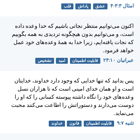
امثال ۳:‏۳-‏۴
عشق
پاداش
قلب
اكنون می‌توانيم منتظر نجاتی باشيم كه خدا وعده داده
است، و می‌توانيم بدون هيچگونه ترديدی به همه بگوييم
كه نجات يافته‌ايم، زيرا خدا به همهٔ وعده‌های خود عمل
خواهد فرمود.
عبرانيان ۱۰:‏۲۳
قابلیت اطمینان
امید
تشخیص
پس بدانيد كه تنها خدايی كه وجود دارد خداوند، خدايتان
است و او همان خدای امينی است كه تا هزاران نسل
وعده‌های خود را نگاه داشته پيوسته كسانی را كه او را
دوست می‌دارند و دستوراتش را اطاعت می‌كنند محبت
می‌نمايد.
تثنيه ۷:‏۹
قابلیت اطمینان
قانون
خداوند