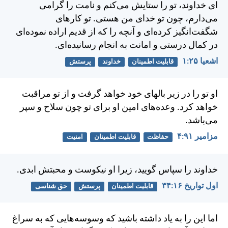
ای خداوند، تو را ستايش می‌كنم و نامت را گرامی
می‌دارم، چون تو خدای من هستی. تو كارهای
شگفت‌انگيز كرده‌ای و آنچه را كه از قديم اراده نموده‌ای
در كمال درستی و امانت به انجام رسانيده‌ای.
اشعيا ۲۵:‏۱
قابلیت اطمینان
خداوند
پرستش
او تو را در زير بالهای خود خواهد گرفت و از تو مراقبت
خواهد كرد. وعده‌های امين او برای تو چون سلاح و سپر
می‌باشد.
مزامير ۹۱:‏۴
حفاظت
قابلیت اطمینان
امنیت
خداوند را سپاس گوييد،
زيرا او نيكوست و محبتش ابدی.
اول تواريخ ۱۶:‏۳۴
قابلیت اطمینان
پرستش
حق شناسی
اما اين را به یاد داشته باشيد كه وسوسه‌هايی كه به سراغ