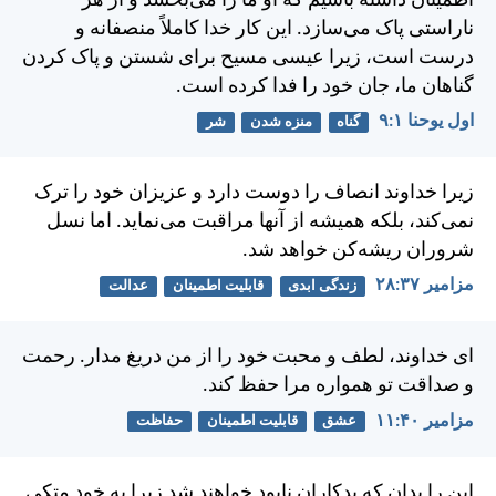
اطمينان داشته باشيم كه او ما را می‌بخشد و از هر
ناراستی پاک می‌سازد. اين كار خدا كاملاً منصفانه و
درست است، زيرا عيسی مسيح برای شستن و پاک كردن
گناهان ما، جان خود را فدا كرده است.
اول يوحنا ۱:‏۹
گناه
منزه شدن
شر
زيرا خداوند انصاف را دوست دارد و عزيزان خود را ترک
نمی‌كند، بلكه هميشه از آنها مراقبت می‌نمايد. اما نسل
شروران ريشه‌كن خواهد شد.
مزامير ۳۷:‏۲۸
زندگی ابدی
قابلیت اطمینان
عدالت
ای خداوند، لطف و محبت خود را از من دريغ مدار. رحمت
و صداقت تو همواره مرا حفظ كند.
مزامير ۴۰:‏۱۱
عشق
قابلیت اطمینان
حفاظت
اين را بدان كه بدكاران نابود خواهند شد زيرا به خود متكی