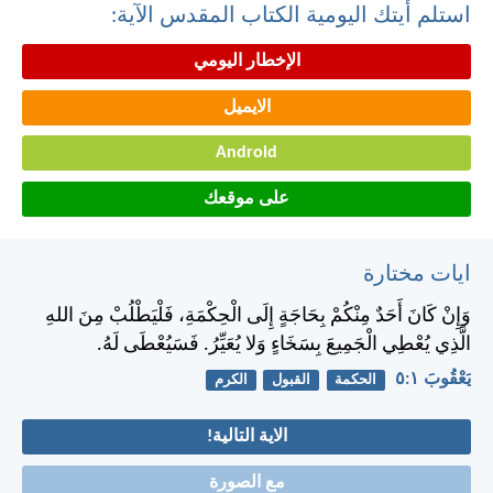
استلم أيتك اليومية الكتاب المقدس الآية:
الإخطار اليومي
الايميل
Android
على موقعك
ايات مختارة
وَإِنْ كَانَ أَحَدٌ مِنْكُمْ بِحَاجَةٍ إِلَى الْحِكْمَةِ، فَلْيَطْلُبْ مِنَ اللهِ
الَّذِي يُعْطِي الْجَمِيعَ بِسَخَاءٍ وَلا يُعَيِّرُ. فَسَيُعْطَى لَهُ.
يَعْقُوبَ ١:‏٥
الحكمة
القبول
الكرم
الاية التالية!
مع الصورة