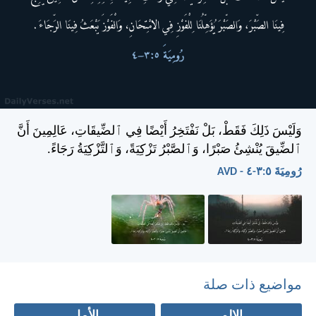
وَلَيْسَ ذَلِكَ فَقَطْ، بَلْ نَفْتَخِرُ أَيْضًا فِي ٱلضِّيقَاتِ، عَالِمِينَ أَنَّ
ٱلضِّيقَ يُنْشِئُ صَبْرًا، وَٱلصَّبْرُ تَزْكِيَةً، وَٱلتَّزْكِيَةُ رَجَاءً.
رُومِيَةَ ٥:‏٣-‏٤ - AVD
مواضيع ذات صلة