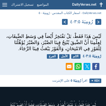
DailyVerses.net
المواضيع
تسجيل الاشتراك
DailyVerses.net
›
اسفار الكتاب المقدس
›
رُومِيَةَ
›
٥
رُومِيَةَ ٥:‏٣-‏٤
لَيْسَ هَذَا فَقَطْ، بَلْ نَفْتَخِرُ أَيْضاً فِي وَسَطِ الضِّيقَاتِ،
لِعِلْمِنَا أَنَّ الضِّيقَ يُنْتِجُ فِينَا الصَّبْرَ، وَالصَّبْرَ يُؤَهِّلُنَا
لِلْفَوْزِ فِي الامْتِحَانِ، وَالْفَوْزَ يَبْعَثُ فِينَا الرَّجَاءَ.
رُومِيَةَ ٥:‏٣-‏٤
الالم
الأمل
الفرح
اقرأ
رُومِيَةَ ٥
على الإنترنت
KEH