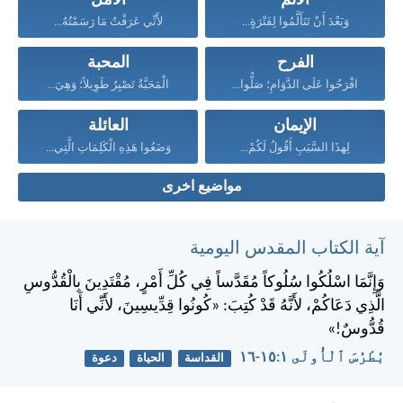
الالم
الأمل
وَبَعْدَ أَنْ تَتَأَلَّمُوا لِفَتْرَةٍ...
لأَنِّي عَرَفْتُ مَا رَسَمْتُهُ...
الفرح
المحبة
افْرَحُوا عَلَى الدَّوَامِ؛ صَلُّوا...
الْمَحَبَّةُ تَصْبِرُ طَوِيلاً؛ وَهِيَ...
الإيمان
العائلة
لِهذَا السَّبَبِ أَقُولُ لَكُمْ...
وَضَعُوا هَذِهِ الْكَلِمَاتِ الَّتِي...
مواضيع اخرى
آية الكتاب المقدس اليومية
وَإِنَّمَا اسْلُكُوا سُلُوكاً مُقَدَّساً فِي كُلِّ أَمْرٍ، مُقْتَدِينَ بِالْقُدُّوسِ
الَّذِي دَعَاكُمْ، لأَنَّهُ قَدْ كُتِبَ: «كُونُوا قِدِّيسِينَ، لأَنِّي أَنَا
قُدُّوسٌ!»
بُطْرُسَ ٱلْأُولَى ١:‏١٥-‏١٦
القداسة
الحياة
دعوة