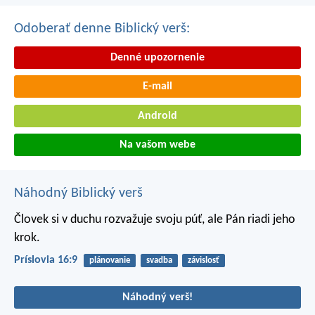
Odoberať denne Biblický verš:
Denné upozornenie
E-mail
Android
Na vašom webe
Náhodný Biblický verš
Človek si v duchu rozvažuje svoju púť,
ale Pán riadi jeho
krok.
Príslovia 16:9
plánovanie
svadba
závislosť
Náhodný verš!