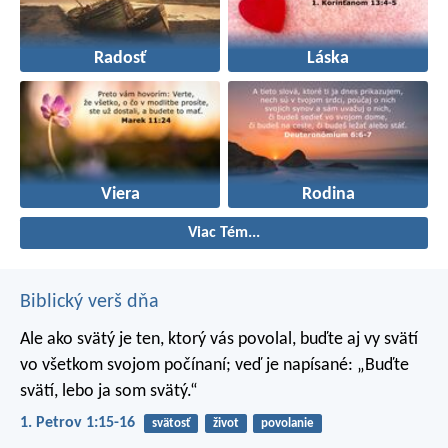
Radosť
Láska
Viera
Rodina
Viac Tém...
Biblický verš dňa
Ale ako svätý je ten, ktorý vás povolal, buďte aj vy svätí
vo všetkom svojom počínaní; veď je napísané: „Buďte
svätí, lebo ja som svätý.“
1. Petrov 1:15-16
svätosť
život
povolanie