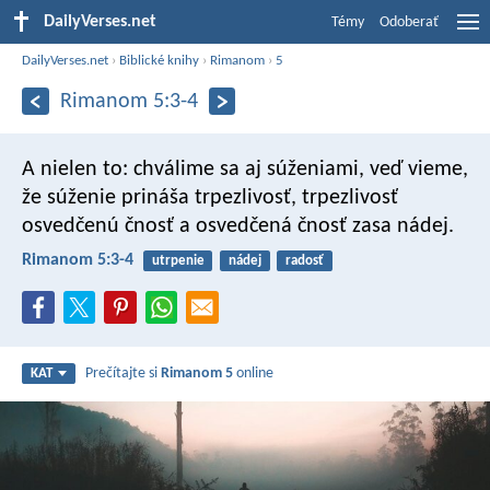
DailyVerses.net
Témy
Odoberať
DailyVerses.net
›
Biblické knihy
›
Rimanom
›
5
Rimanom 5:3-4
A nielen to: chválime sa aj súženiami, veď vieme,
že súženie prináša trpezlivosť, trpezlivosť
osvedčenú čnosť a osvedčená čnosť zasa nádej.
Rimanom 5:3-4
utrpenie
nádej
radosť
Prečítajte si
Rimanom 5
online
KAT