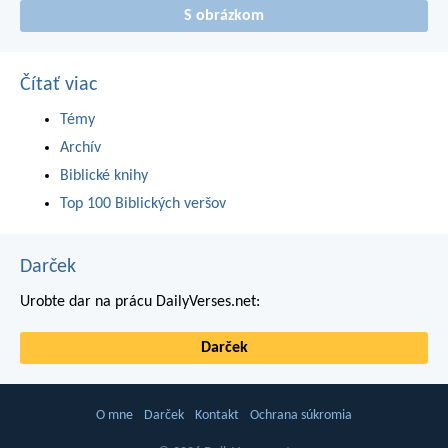
S obrázkom
Čítať viac
Témy
Archív
Biblické knihy
Top 100 Biblických veršov
Darček
Urobte dar na prácu DailyVerses.net:
Darček
O mne
Darček
Kontakt
Ochrana súkromia