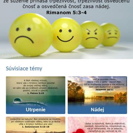
Súvisiace témy
Utrpenie
Nádej