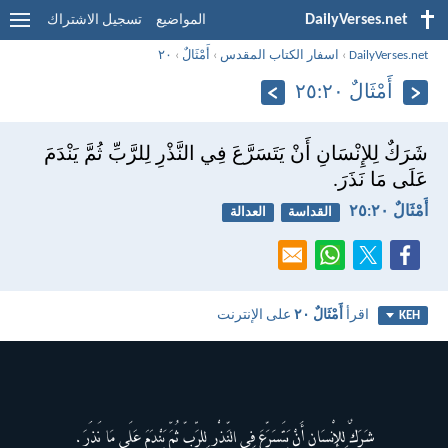
DailyVerses.net
المواضيع
تسجيل الاشتراك
DailyVerses.net
›
اسفار الكتاب المقدس
›
أَمْثَالٌ
›
٢٠
أَمْثَالٌ ٢٠:‏٢٥
شَرَكٌ لِلإِنْسَانِ أَنْ يَتَسَرَّعَ فِي النَّذْرِ لِلرَّبِّ ثُمَّ يَنْدَمَ
عَلَى مَا نَذَرَ.
أَمْثَالٌ ٢٠:‏٢٥
القداسة
العدالة
اقرأ
أَمْثَالٌ ٢٠
على الإنترنت
KEH