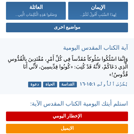
الإيمان
العائلة
لِهذَا السَّبَبِ أَقُولُ لَكُمْ...
وَضَعُوا هَذِهِ الْكَلِمَاتِ الَّتِي...
مواضيع اخرى
آية الكتاب المقدس اليومية
وَإِنَّمَا اسْلُكُوا سُلُوكاً مُقَدَّساً فِي كُلِّ أَمْرٍ، مُقْتَدِينَ بِالْقُدُّوسِ
الَّذِي دَعَاكُمْ، لأَنَّهُ قَدْ كُتِبَ: «كُونُوا قِدِّيسِينَ، لأَنِّي أَنَا
قُدُّوسٌ!»
بُطْرُسَ ٱلْأُولَى ١:‏١٥-‏١٦
القداسة
الحياة
دعوة
استلم أيتك اليومية الكتاب المقدس الآية:
الإخطار اليومي
الايميل