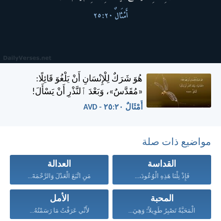
هُوَ شَرَكٌ لِلْإِنْسَانِ أَنْ يَلْغُوَ قَائِلًا:
«مُقَدَّسٌ»، وَبَعْدَ ٱلنَّذْرِ أَنْ يَسْأَلَ!
أَمْثَالٌ ٢٠:‏٢٥ - AVD
مواضيع ذات صلة
القداسة
العدالة
فَإِذْ نِلْنَا هَذِهِ الْوُعُودَ،...
مَنِ اتَّبَعَ الْعَدْلَ وَالرَّحْمَةَ...
المحبة
الأمل
الْمَحَبَّةُ تَصْبِرُ طَوِيلاً؛ وَهِيَ...
لأَنِّي عَرَفْتُ مَا رَسَمْتُهُ...