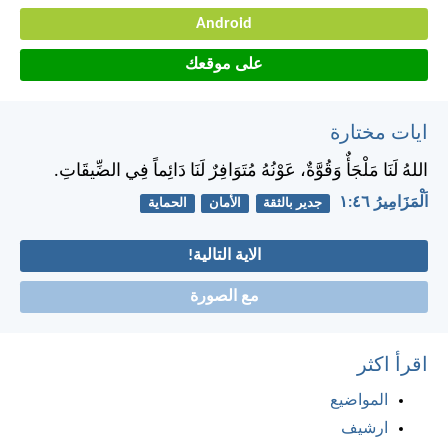
Android
على موقعك
ايات مختارة
اللهُ لَنَا مَلْجَأٌ وَقُوَّةٌ، عَوْنُهُ مُتَوَافِرٌ لَنَا دَائِماً فِي الضِّيقَاتِ.
اَلْمَزَامِيرُ ٤٦:‏١
جدير بالثقة
الأمان
الحماية
الاية التالية!
مع الصورة
اقرأ اكثر
المواضيع
ارشيف