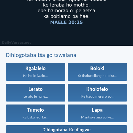
Dihlogotaba tša go tswalana
Kgalalelo
Boloki
Ha ho le jwalo...
Ya thahasellang ho loka...
Lerato
Kholofelo
Lerato le na le...
‘Ke tseba merero eo...
Tumelo
Lapa
Ka baka leo, ke...
Mantswe ana ao ke...
Dihlogotaba tše dingwe