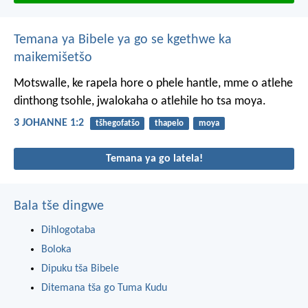
Temana ya Bibele ya go se kgethwe ka
maikemišetšo
Motswalle, ke rapela hore o phele hantle, mme o atlehe
dinthong tsohle, jwalokaha o atlehile ho tsa moya.
3 JOHANNE 1:2
tšhegofatšo
thapelo
moya
Temana ya go latela!
Bala tše dingwe
Dihlogotaba
Boloka
Dipuku tša Bibele
Ditemana tša go Tuma Kudu