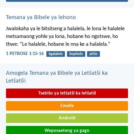
Temana ya Bibele ya lehono
Jwalokaha ya le bitsitseng a halalela, le lona le halalele
metsamaong yohle ya lona,
hobane ho ngotswe, ho
thwe: “Le halalele, hobane le nna ke a halalela.”
1 PETROSE 1:15-16
kgalalelo
bophelo
pitšo
Amogela Temana ya Bibele ya Letšatši ka
Letšatši:
Tsebišo ya letšatši ka letšatši
Emeile
Android
Weposaeteng ya gago