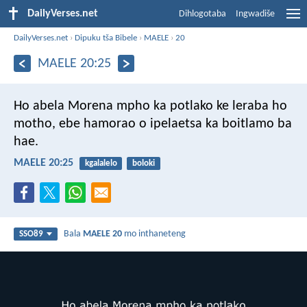
DailyVerses.net
Dihlogotaba
Ingwadiše
DailyVerses.net
›
Dipuku tša Bibele
›
MAELE
›
20
MAELE 20:25
Ho abela Morena mpho ka potlako
ke leraba ho
motho,
ebe hamorao o ipelaetsa
ka boitlamo ba
hae.
MAELE 20:25
kgalalelo
boloki
Bala
MAELE 20
mo inthaneteng
SSO89