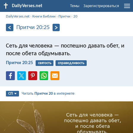
DailyVerses.net
Темы
Зарегистрироваться
DailyVerses.net
›
Книги Библии
›
Притчи
›
20
Притчи 20:25
Сеть для человека — поспешно давать обет,
и
после обета обдумывать.
Притчи 20:25
святость
справедливость
Читать
Притчи 20
в интернете
СП