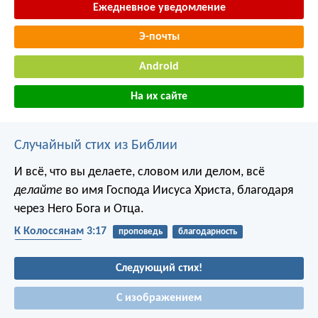
Ежедневное уведомление
Э-почты
Android
На их сайте
Случайный стих из Библии
И всё, что вы делаете, словом или делом, всё
делайте
во имя Господа Иисуса Христа, благодаря
через Него Бога и Отца.
К Колоссянам 3:17
проповедь
благодарность
наследование
Следующий стих!
С изображением