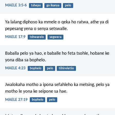
MAELE 3:5-6
tshepo
go ikanya
pelo
Ya lalang diphoso ka mmele
o qeka ho ratwa,
athe ya di
pepesang
yena o senya setswalle.
MAELE 17:9
tshwarelo
segwera
Baballa pelo ya hao,
e baballe ho feta tsohle,
hobane ke
yona diba sa bophelo.
MAELE 4:23
bophelo
pelo
tšhireletšo
Jwalokaha motho
a ipona sefahleho ka metsing,
pelo ya
motho
le yona ke seipone sa hae.
MAELE 27:19
bophelo
pelo