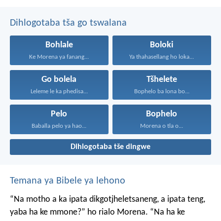
Dihlogotaba tša go tswalana
Bohlale
Boloki
Ke Morena ya fanang...
Ya thahasellang ho loka...
Go bolela
Tšhelete
Leleme le ka phedisa...
Bophelo ba lona bo...
Pelo
Bophelo
Baballa pelo ya hao...
Morena o tla o...
Dihlogotaba tše dingwe
Temana ya Bibele ya lehono
“Na motho a ka ipata
dikgotjheletsaneng,
a ipata teng,
yaba ha ke mmone?”
ho rialo Morena.
“Na ha ke