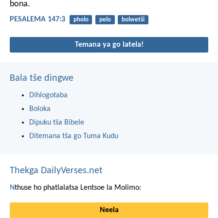
bona.
PESALEMA 147:3
pholo
pelo
bolwetši
Temana ya go latela!
Bala tše dingwe
Dihlogotaba
Boloka
Dipuku tša Bibele
Ditemana tša go Tuma Kudu
Thekga DailyVerses.net
N
thuse ho phatlalatsa Lentsoe la Molimo:
Neela