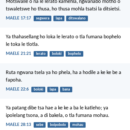
Motswalle o na le lerato kamehla,
ngwanabo motho
o
tswaletswe ho thusa,
ho thusa mohla tsatsi la ditsietsi.
MAELE 17:17
segwera
lapa
ditswalano
Ya thahasellang ho loka le lerato
o tla fumana bophelo
le toka le tlotla.
MAELE 21:21
lerato
boloki
bophelo
Ruta ngwana tsela ya ho phela,
ha a hodile a ke ke be a
fapoha.
MAELE 22:6
boloki
lapa
bana
Ya patang dibe tsa hae
a ke ke a ba le katleho;
ya
ipolelang tsona, a di bakela,
o tla fumana mohau.
MAELE 28:13
sebe
boipobolo
mohau