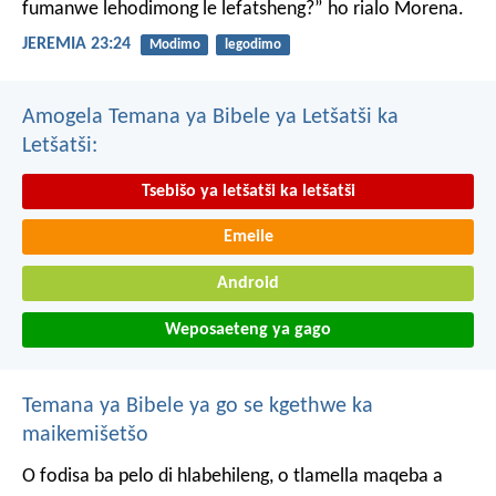
fumanwe
lehodimong le lefatsheng?”
ho rialo Morena.
JEREMIA 23:24
Modimo
legodimo
Amogela Temana ya Bibele ya Letšatši ka
Letšatši:
Tsebišo ya letšatši ka letšatši
Emeile
Android
Weposaeteng ya gago
Temana ya Bibele ya go se kgethwe ka
maikemišetšo
O fodisa ba pelo di hlabehileng,
o tlamella maqeba a