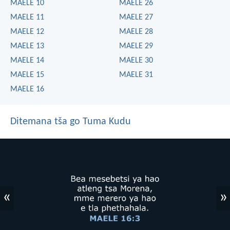
MAELE 10
MAELE 26
MAELE 11
MAELE 27
MAELE 12
MAELE 28
MAELE 13
MAELE 29
MAELE 14
MAELE 30
MAELE 15
MAELE 31
MAELE 16
Ditemana tša go Tuma Kudu
«
»