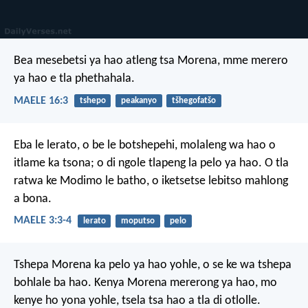
Bea mesebetsi ya hao
atleng tsa Morena,
mme merero
ya hao
e tla phethahala.
MAELE 16:3
tshepo
peakanyo
tšhegofatšo
Eba le lerato, o be le botshepehi,
molaleng wa hao o
itlame ka tsona;
o di ngole tlapeng la pelo ya hao.
O tla
ratwa ke Modimo le batho,
o iketsetse lebitso mahlong
a bona.
MAELE 3:3-4
lerato
moputso
pelo
Tshepa Morena
ka pelo ya hao yohle,
o se ke wa tshepa
bohlale ba hao.
Kenya Morena mererong ya hao,
mo
kenye ho yona yohle,
tsela tsa hao a tla di otlolle.