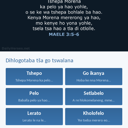
Dihlogotaba tša go tswalana
Tshepo
Go ikanya
Tshepa Morena ka pelo...
Hoba ke nna Morena...
Pelo
Setlabelo
Baballa pelo ya hao...
A re hlokomelaneng, mme...
Lerato
Kholofelo
Lerato le na le...
‘Ke tseba merero eo...