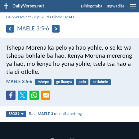
DailyVerses.net
Dihlogotaba
Ingwadiše
DailyVerses.net
›
Dipuku tša Bibele
›
MAELE
›
3
MAELE 3:5-6
Tshepa Morena
ka pelo ya hao yohle,
o se ke wa
tshepa bohlale ba hao.
Kenya Morena mererong
ya hao,
mo kenye ho yona yohle,
tsela tsa hao a
tla di otlolle.
MAELE 3:5-6
tshepo
go ikanya
pelo
setlabelo
Bala
MAELE 3
mo inthaneteng
SSO89