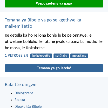
Weposaeteng ya gago
Temana ya Bibele ya go se kgethwe ka
maikemišetšo
Ke qetella ka ho re lona bohle le be pelonngwe, le
utlwelane bohloko, le ratane jwaloka bana ba motho, le
be mosa, le ikokobetse.
1 PETROSE 3:8
boikokobetšo
setšhaba
moagišane
Temana ya go latela!
Bala tše dingwe
Dihlogotaba
Boloka
Dipuku tša Bibele