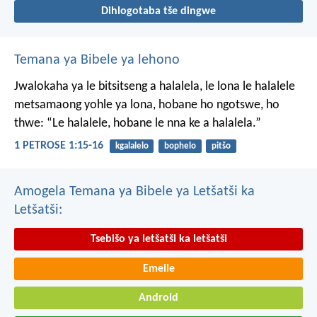
Dihlogotaba tše dingwe
Temana ya Bibele ya lehono
Jwalokaha ya le bitsitseng a halalela, le lona le halalele
metsamaong yohle ya lona,
hobane ho ngotswe, ho
thwe: “Le halalele, hobane le nna ke a halalela.”
1 PETROSE 1:15-16
kgalalelo
bophelo
pitšo
Amogela Temana ya Bibele ya Letšatši ka
Letšatši:
Tsebišo ya letšatši ka letšatši
Emeile
Android