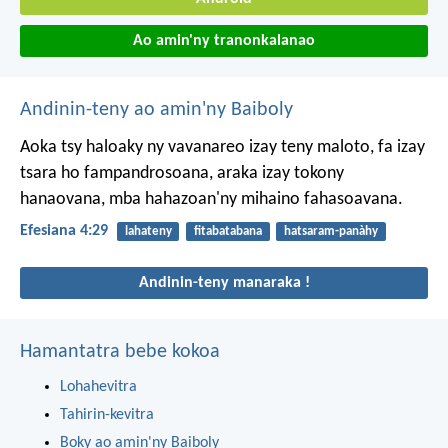
Ao amin'ny tranonkalanao
Andinin-teny ao amin'ny Baiboly
Aoka tsy haloaky ny vavanareo izay teny maloto, fa izay
tsara ho fampandrosoana, araka izay tokony
hanaovana, mba hahazoan'ny mihaino fahasoavana.
Efesiana 4:29
lahateny
fitabatabana
hatsaram-panàhy
Andinin-teny manaraka !
Hamantatra bebe kokoa
Lohahevitra
Tahirin-kevitra
Boky ao amin'ny Baiboly