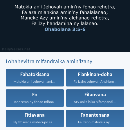
Lohahevitra mifandraika amin'izany
Fahatokisana
Fiankinan-doha
Matokia an'i Jehovah amin'ny...
Fa Izaho Jehovah Andriamanitrao...
Fo
Fitaovana
Tandremo ny fonao mihoatra...
Ary aoka isika hifampandinika...
Fitiavana
Fanantenana
Ny fitiavana mahari-po sady...
Fa Izaho mahalala ny...