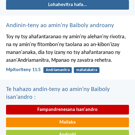
Lohahevitra hafa...
Andinin-teny ao amin'ny Baiboly androany
Toy ny tsy ahafantaranao ny amin'ny alehan'ny rivotra,
na ny amin'ny fitombon'ny taolana ao an-kibon'izay
manan'anaka, dia toy izany no tsy ahafantaranao ny
asan'Andriamanitra, Mpanao ny zavatra rehetra.
Mpitoriteny 11:5
Andriamanitra
mahatakatra
Te hahazo andin-teny ao amin'ny Baiboly
isan'andro :
Fampandrenesana isan'andro
Mailaka
Android