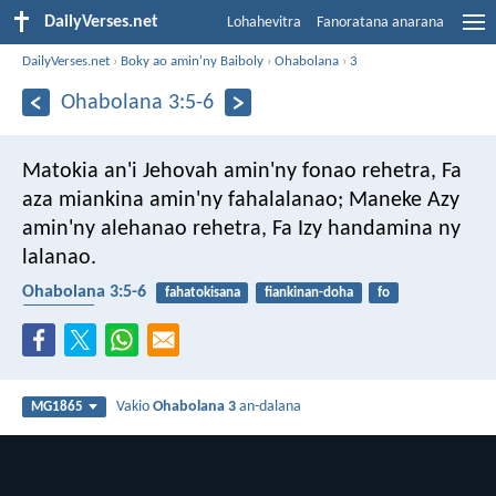
DailyVerses.net
Lohahevitra
Fanoratana anarana
DailyVerses.net
›
Boky ao amin'ny Baiboly
›
Ohabolana
›
3
Ohabolana 3:5-6
Matokia an'i Jehovah amin'ny fonao rehetra,
Fa
aza miankina amin'ny fahalalanao;
Maneke Azy
amin'ny alehanao rehetra,
Fa Izy handamina ny
lalanao.
Ohabolana 3:5-6
fahatokisana
fiankinan-doha
fo
fitaovana
Vakio
Ohabolana 3
an-dalana
MG1865