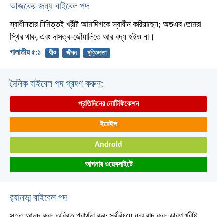
আজকের জন্য বাইবেল পদ
স্বাধীনতার নিমিত্তই খ্রীষ্ট আমাদিগকে স্বাধীন করিয়াছেন; অতএব তোমরা
স্থির থাক, এবং দাসত্ব-জোঁয়ালিতে আর বদ্ধ হইও না।
গালাতীয় ৫:১
যীশু
জীবন
মুক্তিদাতা
দৈনিক বাইবেল পদ গ্রহণ করুন:
প্রতিদিনের নোটিফিকেশন
ইমেইল
Android
আপনার ওয়েবসাইটে
র‌্যানড্ম বাইবেল পদ
সতত আনন্দ কর; অবিরত প্রার্থনা কর; সর্ববিষয়ে ধন্যবাদ কর; কারণ খ্রীষ্ট