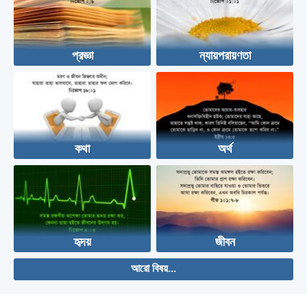
প্রজ্ঞা
ন্যায়পরায়ণতা
কথা
অর্থ
হৃদয়
জীবন
আরো বিষয়...