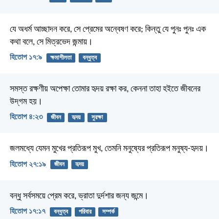
যে অধর্ম আচ্ছাদন করে, সে প্রেমের অন্বেষণ করে;
কিন্তু যে পুনঃ পুনঃ এক
কথা বলে, সে মিত্রভেদ জন্মায়।
হিতোপ ১৭:৯
ক্ষমাশীলতা
বন্ধুত্ব
সমস্ত রক্ষণীয় অপেক্ষা তোমার হৃদয় রক্ষা কর,
কেননা তাহা হইতে জীবনের
উদ্‌গম হয়।
হিতোপ ৪:২৩
জীবন
হৃদয়
সুরক্ষা
জলমধ্যে যেমন মুখের প্রতিরূপ মুখ,
তেমনি মনুষ্যের প্রতিরূপ মনুষ্য-হৃদয়।
হিতোপ ২৭:১৯
জীবন
হৃদয়
বন্ধু সর্বসময়ে প্রেম করে,
ভ্রাতা দুর্দশার জন্য জন্মে।
হিতোপ ১৭:১৭
বন্ধুত্ব
পরিবার
সম্পর্ক