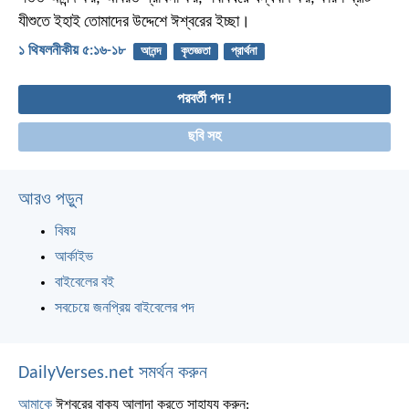
যীশুতে ইহাই তোমাদের উদ্দেশে ঈশ্বরের ইচ্ছা।
১ থিষলনীকীয় ৫:১৬-১৮
আনন্দ
কৃতজ্ঞতা
প্রার্থনা
পরবর্তী পদ !
ছবি সহ
আরও পড়ুন
বিষয়
আর্কাইভ
বাইবেলের বই
সবচেয়ে জনপ্রিয় বাইবেলের পদ
DailyVerses.net সমর্থন করুন
আমাকে
ঈশ্বরের বাক্য আলাদা করতে সাহায্য করুন: