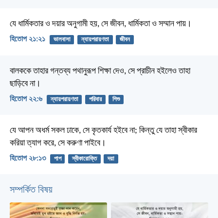
যে ধার্মিকতার ও দয়ার অনুগামী হয়,
সে জীবন, ধার্মিকতা ও সম্মান পায়।
হিতোপ ২১:২১
ভালবাসা
ন্যায়পরায়ণতা
জীবন
বালককে তাহার গন্তব্য পথানুরূপ শিক্ষা দেও,
সে প্রাচীন হইলেও তাহা
ছাড়িবে না।
হিতোপ ২২:৬
ন্যায়পরায়ণতা
পরিবার
শিশু
যে আপন অধর্ম সকল ঢাকে, সে কৃতকার্য হইবে না;
কিন্তু যে তাহা স্বীকার
করিয়া ত্যাগ করে, সে করুণা পাইবে।
হিতোপ ২৮:১৩
পাপ
স্বীকারোক্তি
দয়া
সম্পর্কিত বিষয়