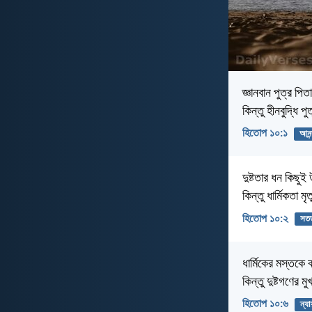
জ্ঞানবান পুত্র পি
কিন্তু হীনবুদ্ধি 
হিতোপ ১০:১
আনন্
দুষ্টতার ধন কিছুই
কিন্তু ধার্মিকতা 
হিতোপ ১০:২
সত
ধার্মিকের মস্তকে বহ
কিন্তু দুষ্টগণের 
হিতোপ ১০:৬
ন্যা