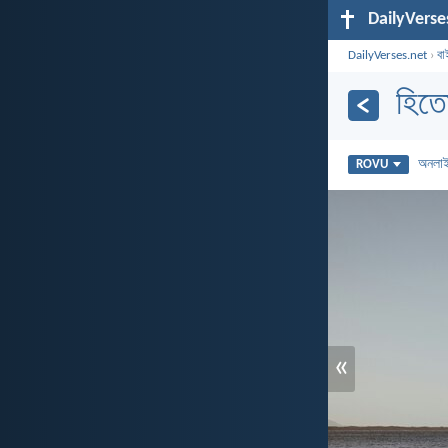
DailyVerse
DailyVerses.net
›
বা
হিত
অনলা
ROVU
«