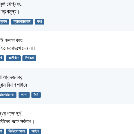
কৃষ্ট রৌপ্যবৎ,
 স্বল্পমূল্য।
ল্যবান
ন্যায়পরায়ণতা
কথা
াদই ধনবান করে,
সহিত মনোদুঃখ দেন না।
্থ
আশীর্বাদ
নির্ভরতা
াশা আনন্দজনক;
শ্বাস বিনাশ পাইবে।
যায়পরায়ণতা
আশা
ধৈর্য
ের পক্ষে দুর্গ,
চারীদের পক্ষে সর্বনাশ।
াপ
নির্ভরযোগ্যতা
আইন