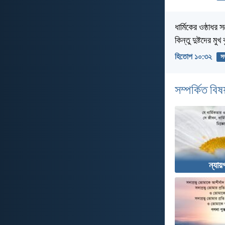
ধার্মিকের ওষ্ঠাধর
কিন্তু দুষ্টদের মু
হিতোপ ১০:৩২
স
সম্পর্কিত বিষয
ন্যায়