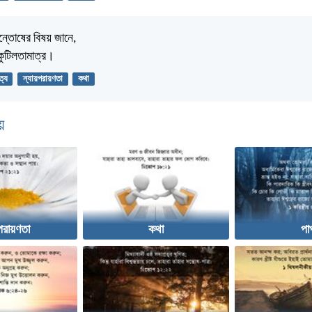
 সন্তোষের বিষয় জানে,
খ কুটিলতামাত্র।
ত্য
ন্যায়পরায়ণতা
কথা
়
পরায়ণতা
কথা
পা