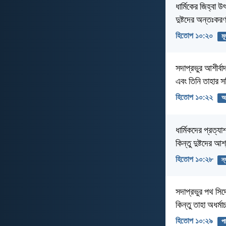
ধার্মিকের জিহ্বা উৎ
দুষ্টদের অন্তঃকরণ
হিতোপ ১০:২০
মূ
সদাপ্রভুর আশীর্ব
এবং তিনি তাহার 
হিতোপ ১০:২২
অর
ধার্মিকদের প্রত্য
কিন্তু দুষ্টদের আ
হিতোপ ১০:২৮
ন্
সদাপ্রভুর পথ সিদ্ধ
কিন্তু তাহা অধর্মা
হিতোপ ১০:২৯
প