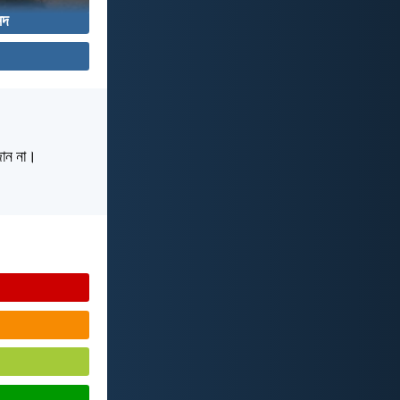
্দ
 জান না।