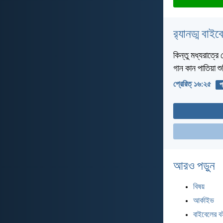
র‌্যানড্ম বাই
কিন্তু মধ্যরাত্রে
গান কান পাতিয়া 
প্রেরিত্‌ ১৬:২৫
প
আরও পড়ুন
বিষয়
আর্কাইভ
বাইবেলের ব