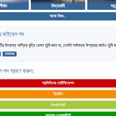
র্বাদ
মিথ্যাবাদী
আনন
আরো বিষয়...
 বাইবেল পদ
তীর উদরস্থ অস্থির বৃদ্ধি যেমন তুমি জান না, তেমনি সর্বসাধক ঈশ্বরের কার্যও তুমি
বোঝাপড়া
ল পদ গ্রহণ করুন:
প্রতিদিনের নোটিফিকেশন
ইমেইল
Android
আপনার ওয়েবসাইটে