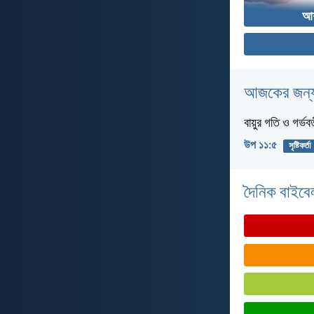
আশী
আজকের জন্য
বায়ুর গতি ও গর্ভব
উপ ১১:৫
সৃষ্টিকর্তা
দৈনিক বাইবে