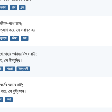
লবাসা
রাগ
মন্দ
ে জীবন-পথে চলে;
 ত্যাগ করে, সে ভ্রান্ত হয়।
ুগত্য
জীবন
শুনা
খে,তাহার ওষ্ঠাধর মিথ্যাবাদী;
য়, সে হীনবুদ্ধি।
থা
পরচর্চা
মিথ্যাবাদী
অধর্মের অভাব নাই;
ন করে, সে বুদ্ধিমান।
প
কথা