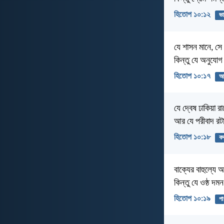
হিতোপ ১০:১২
ভা
যে শাসন মানে, স
কিন্তু যে অনুযোগ
হিতোপ ১০:১৭
আন
যে দ্বেষ ঢাকিয়া রা
আর যে পরীবাদ রটা
হিতোপ ১০:১৮
ক
বাক্যের বাহুল্যে 
কিন্তু যে ওষ্ঠ দম
হিতোপ ১০:১৯
পা