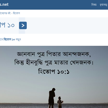
s.net
বিষয়
র‌্যানড্
ইবেলের বই
›
হিতোপ
োপ ১০
ইনে
হিতোপ ১০
পড়ুন