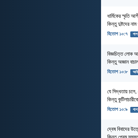
ধার্মিকের স্মৃতি আশ
কিন্তু দুষ্টদের না
হিতোপ ১০:৭
পাপ
বিজ্ঞচিত্ত লোক আজ
কিন্তু অজ্ঞান বা
হিতোপ ১০:৮
আই
যে সিদ্ধতায় চলে, 
কিন্তু কুটিলাচারী
হিতোপ ১০:৯
পাপ
দ্বেষ বিবাদের উত
কিন্তু প্রেম সমস