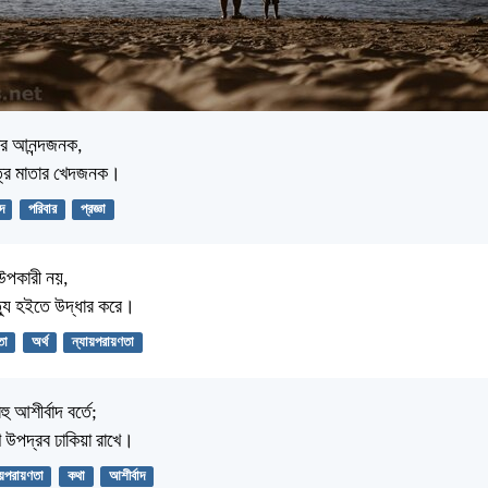
তার আনন্দজনক,
পুত্র মাতার খেদজনক।
দ
পরিবার
প্রজ্ঞা
 উপকারী নয়,
মৃত্যু হইতে উদ্ধার করে।
তা
অর্থ
ন্যায়পরায়ণতা
ু আশীর্বাদ বর্তে;
মুখ উপদ্রব ঢাকিয়া রাখে।
য়পরায়ণতা
কথা
আশীর্বাদ