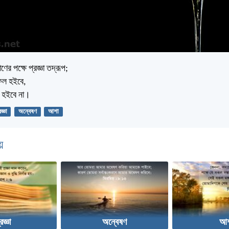
ের পক্ষে প্রজ্ঞা তদ্রূপ;
ফল হইবে,
 হইবে না।
রজ্ঞা
অন্বেষণ
আশা
়
রজ্ঞা
অন্বেষণ
আশ