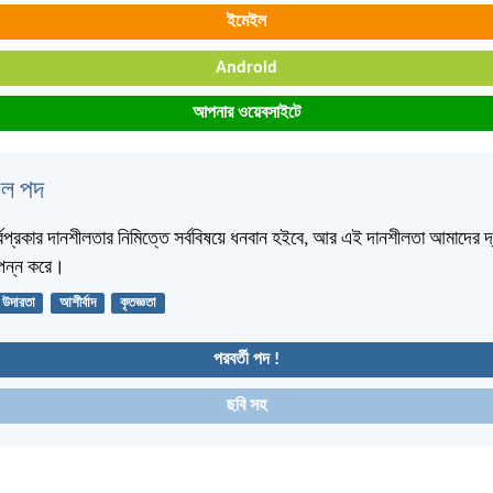
ইমেইল
Android
আপনার ওয়েবসাইটে
বেল পদ
বপ্রকার দানশীলতার নিমিত্তে সর্ববিষয়ে ধনবান হইবে, আর এই দানশীলতা আমাদের দ্
মপন্ন করে।
উদারতা
আশীর্বাদ
কৃতজ্ঞতা
পরবর্তী পদ !
ছবি সহ