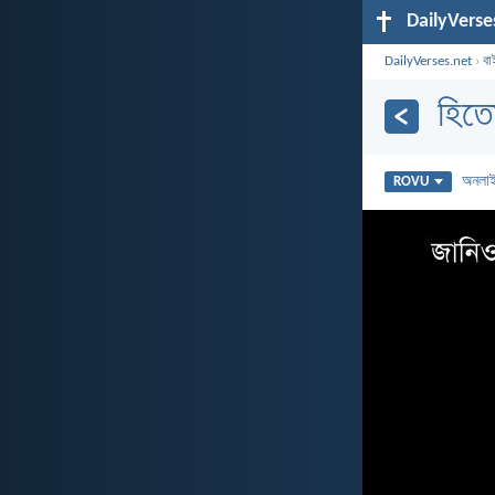
DailyVerse
DailyVerses.net
›
বা
হিত
অনলা
ROVU