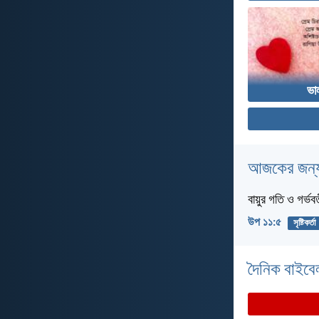
ভা
আজকের জন্য
বায়ুর গতি ও গর্ভব
উপ ১১:৫
সৃষ্টিকর্তা
দৈনিক বাইবে