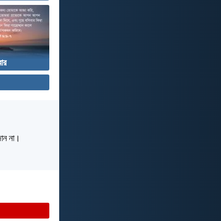
বার
 জান না।