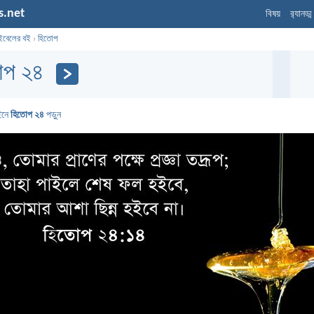
s.net
বিষয়
র‌্যানড্
ইবেলের বই
›
হিতোপ
োপ ২৪
ইনে
হিতোপ ২৪
পড়ুন