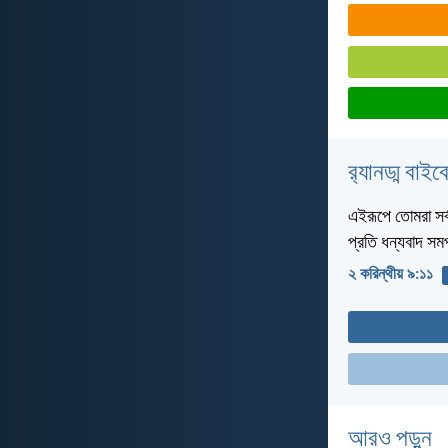
র‌্যানড্ম বাই
এইরূপে তোমরা সর্
প্রতি ধন্যবাদ স
২ করিন্থীয় ৯:১১
আরও পড়ুন