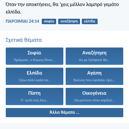
Όταν την αποκτήσεις, θα ’χεις μέλλον λαμπρό γεμάτο
ελπίδα.
ΠΑΡΟΙΜΙΑΙ 24:14
σοφία
αναζήτηση
ελπίδα
Σχετικά θέματα
Σοφία
Αναζήτηση
Πράγματι, ο Κύριος δίνει...
Αν με ζητήσετε θα...
Ελπίδα
Αγάπη
Ξέρω πολύ καλά τα...
Εκείνος που αγαπάει έχει...
Πίστη
Οικογένεια
Γι’ αυτό σας λέω...
Να μείνουν στην καρδιά...
Άλλα θέματα ...