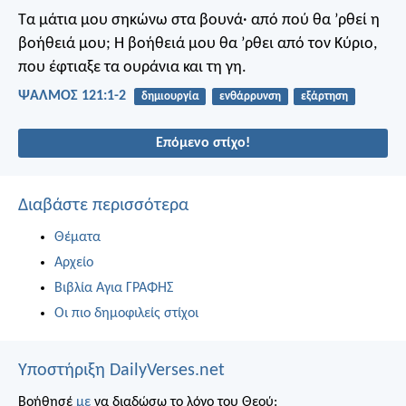
Τα μάτια μου σηκώνω στα βουνά·
από πού θα ’ρθεί η
βοήθειά μου;
Η βοήθειά μου θα ’ρθει από τον Κύριο,
που έφτιαξε τα ουράνια και τη γη.
ΨΑΛΜΌΣ 121:1-2
δημιουργία
ενθάρρυνση
εξάρτηση
Επόμενο στίχο!
Διαβάστε περισσότερα
Θέματα
Αρχείο
Βιβλία Αγια ΓΡΑΦΗΣ
Οι πιο δημοφιλείς στίχοι
Υποστήριξη DailyVerses.net
Βοήθησέ
με
να διαδώσω το λόγο του Θεού: