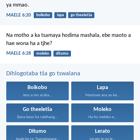
ya mmao.
MAELE 6:20
boikobo
lapa
go theeletša
Na motho a ka tsamaya
hodima mashala,
ebe maoto a
hae wona ha a tjhe?
MAELE 6:28
moleko
ditumo
Dihlogotaba tša go tswalana
Boikobo
Lapa
Jesu a mo araba...
Mantswe ana ao ke...
Go theeletša
Moleko
Bana beso ba ratehang...
Ha ho meleko e...
Ditumo
Lerato
Jwale ke re: Tsamaiswang...
Lerato le na le...