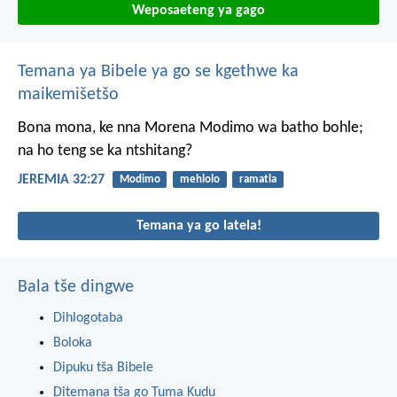
Weposaeteng ya gago
Temana ya Bibele ya go se kgethwe ka
maikemišetšo
Bona mona, ke nna Morena Modimo wa batho bohle;
na ho teng se ka ntshitang?
JEREMIA 32:27
Modimo
mehlolo
ramatla
Temana ya go latela!
Bala tše dingwe
Dihlogotaba
Boloka
Dipuku tša Bibele
Ditemana tša go Tuma Kudu