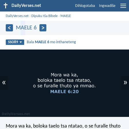
DailyVerses.net
Dihlogotaba
Ingwadiše
DailyVerses.net
›
Dipuku tša Bibele
›
MAELE
MAELE 6
Bala
MAELE 6
mo inthaneteng
SSO89
«
»
Mora wa ka,
boloka taelo tsa ntatao,
o se furalle thuto