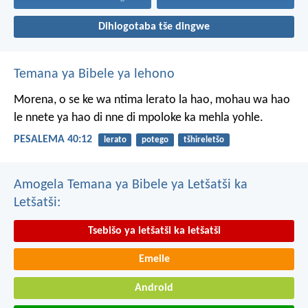
Dihlogotaba tše dingwe
Temana ya Bibele ya lehono
Morena, o se ke wa ntima
lerato la hao,
mohau wa hao
le nnete ya hao
di nne di mpoloke ka mehla yohle.
PESALEMA 40:12
lerato
potego
tšhireletšo
Amogela Temana ya Bibele ya Letšatši ka
Letšatši:
Tsebišo ya letšatši ka letšatši
Emeile
Android