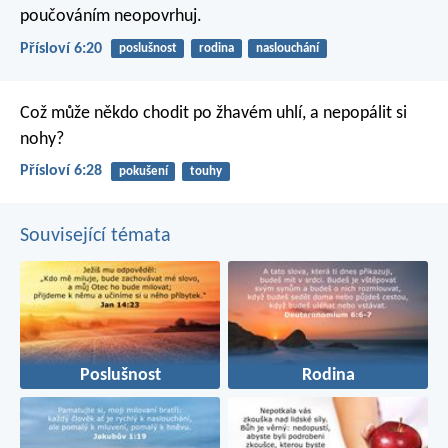
poučováním neopovrhuj.
Přísloví 6:20
poslušnost
rodina
naslouchání
Což může někdo chodit po žhavém uhlí,
a nepopálit si
nohy?
Přísloví 6:28
pokušení
touhy
Související témata
Poslušnost
Rodina