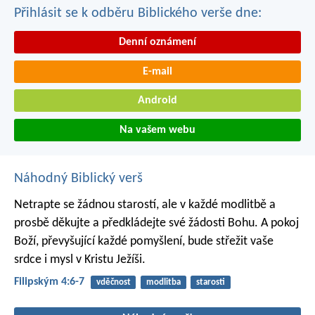
Přihlásit se k odběru Biblického verše dne:
Denní oznámení
E-mail
Android
Na vašem webu
Náhodný Biblický verš
Netrapte se žádnou starostí, ale v každé modlitbě a
prosbě děkujte a předkládejte své žádosti Bohu. A pokoj
Boží, převyšující každé pomyšlení, bude střežit vaše
srdce i mysl v Kristu Ježíši.
Filipským 4:6-7
vděčnost
modlitba
starosti