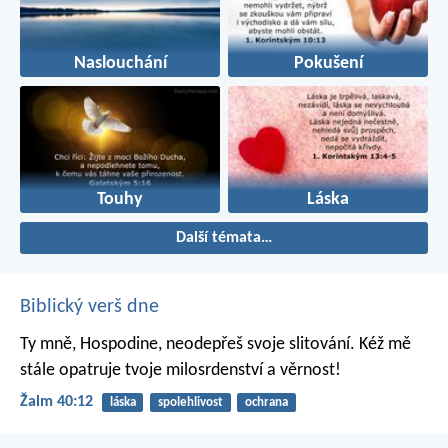
Naslouchání
Pokušení
Touhy
Láska
Další témata…
Biblický verš dne
Ty mně, Hospodine, neodepřeš svoje slitování.
Kéž mě
stále opatruje tvoje milosrdenství a věrnost!
Žalm 40:12
láska
spolehlivost
ochrana