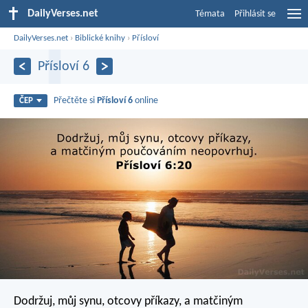
DailyVerses.net
Témata
Přihlásit se
DailyVerses.net
›
Biblické knihy
›
Přísloví
Přísloví 6
Přečtěte si
Přísloví 6
online
ČEP
Dodržuj, můj synu, otcovy příkazy,
a matčiným