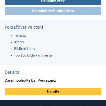
Náhodný verš!
Náhodný verš s obrázkem
Pokračovat ve čtení
Témata
Archiv
Biblické knihy
Top 100 Biblických veršů
Darujte
Darem podpořte DailyVerses.net:
Darujte