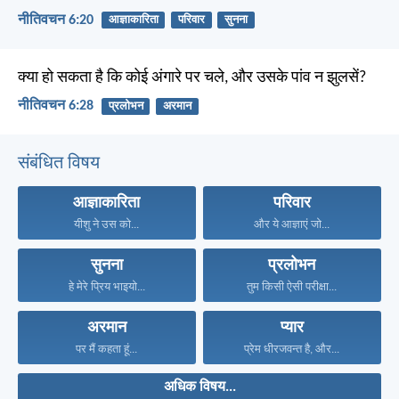
नीतिवचन 6:20
आज्ञाकारिता
परिवार
सुनना
क्या हो सकता है कि कोई अंगारे पर चले, और उसके पांव न झुलसें?
नीतिवचन 6:28
प्रलोभन
अरमान
संबंधित विषय
आज्ञाकारिता
परिवार
यीशु ने उस को...
और ये आज्ञाएं जो...
सुनना
प्रलोभन
हे मेरे प्रिय भाइयो...
तुम किसी ऐसी परीक्षा...
अरमान
प्यार
पर मैं कहता हूं...
प्रेम धीरजवन्त है, और...
अधिक विषय...