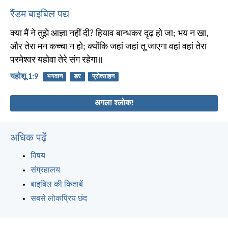
रैंडम बाइबिल पद्य
क्या मैं ने तुझे आज्ञा नहीं दी? हियाव बान्धकर दृढ़ हो जा; भय न खा,
और तेरा मन कच्चा न हो; क्योंकि जहां जहां तू जाएगा वहां वहां तेरा
परमेश्वर यहोवा तेरे संग रहेगा॥
यहोशू 1:9
भगवान
डर
प्रोत्साहन
अगला श्लोक!
अधिक पढ़ें
विषय
संग्रहालय
बाइबिल की किताबें
सबसे लोकप्रिय छंद