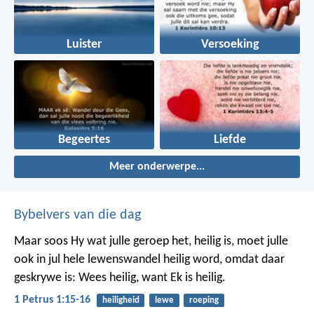
Luister
Versoeking
Begeertes
Liefde
Meer onderwerpe...
Bybelvers van die dag
Maar soos Hy wat julle geroep het, heilig is, moet julle
ook in jul hele lewenswandel heilig word, omdat daar
geskrywe is: Wees heilig, want Ek is heilig.
1 Petrus 1:15-16
heiligheid
lewe
roeping