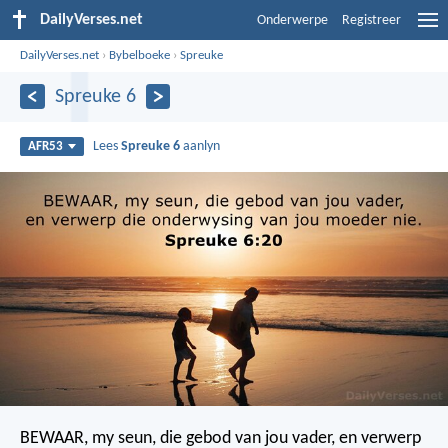
DailyVerses.net
Onderwerpe
Registreer
DailyVerses.net
›
Bybelboeke
›
Spreuke
Spreuke 6
Lees
Spreuke 6
aanlyn
AFR53
BEWAAR, my seun, die gebod van jou vader,
en verwerp