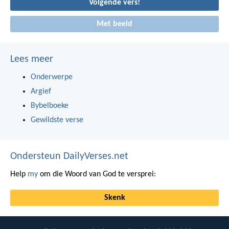
Volgende vers!
Met beeld
Lees meer
Onderwerpe
Argief
Bybelboeke
Gewildste verse
Ondersteun DailyVerses.net
Help
my
om die Woord van God te versprei:
Skenk