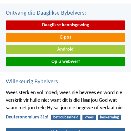
Ontvang die Daaglikse Bybelvers:
Daaglikse kennisgewing
E-pos
Android
Op u webwerf
Willekeurig Bybelvers
Wees sterk en vol moed; wees nie bevrees en word nie
verskrik vir hulle nie; want dit is die H
ere
jou God wat
saam met jou trek; Hy sal jou nie begewe of verlaat nie.
Deuteronomium 31:6
betroubaarheid
vrees
beskerming