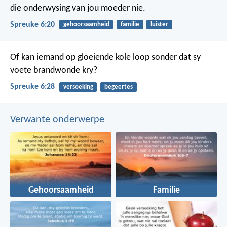
die onderwysing van jou moeder nie.
Spreuke 6:20
gehoorsaamheid
familie
luister
Of kan iemand op gloeiende kole loop
sonder dat sy
voete brandwonde kry?
Spreuke 6:28
versoeking
begeertes
Verwante onderwerpe
Gehoorsaamheid
Familie