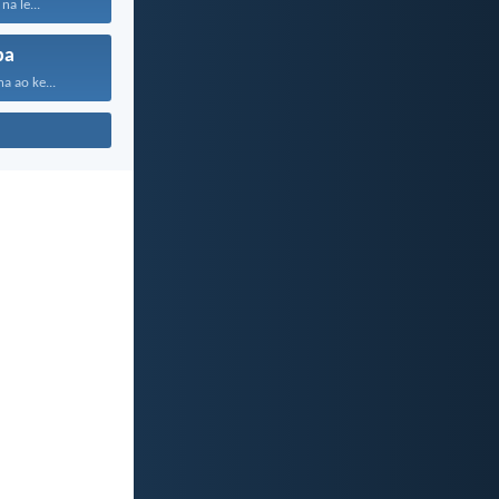
na le...
pa
a ao ke...