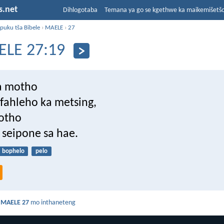
s.net
Dihlogotaba
Temana ya go se kgethwe ka maikemišetš
puku tša Bibele
›
MAELE
›
27
LE 27:19
a motho
efahleho ka metsing,
otho
 seipone sa hae.
bophelo
pelo
a
MAELE 27
mo inthaneteng