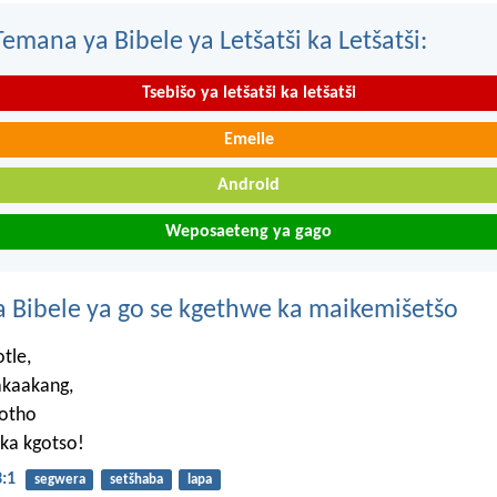
mana ya Bibele ya Letšatši ka Letšatši:
Tsebišo ya letšatši ka letšatši
Emeile
Android
Weposaeteng ya gago
 Bibele ya go se kgethwe ka maikemišetšo
tle,
kaakang,
otho
ka kgotso!
:1
segwera
setšhaba
lapa