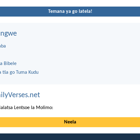
Temana ya go latela!
dingwe
aba
a Bibele
 tša go Tuma Kudu
ilyVerses.net
lalatsa Lentsoe la Molimo:
Neela