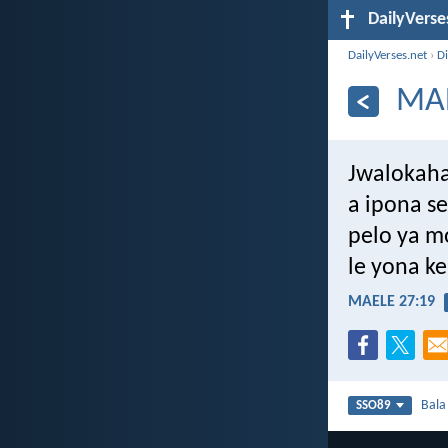
DailyVerse
DailyVerses.net
›
Di
MAE
Jwalokah
a ipona s
pelo ya m
le yona ke
MAELE 27:19
Bal
SSO89