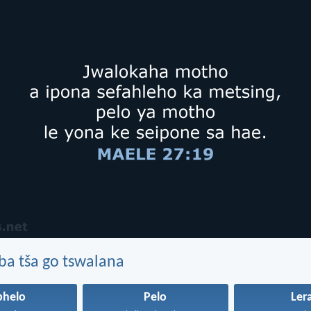
ba tša go tswalana
phelo
Pelo
Ler