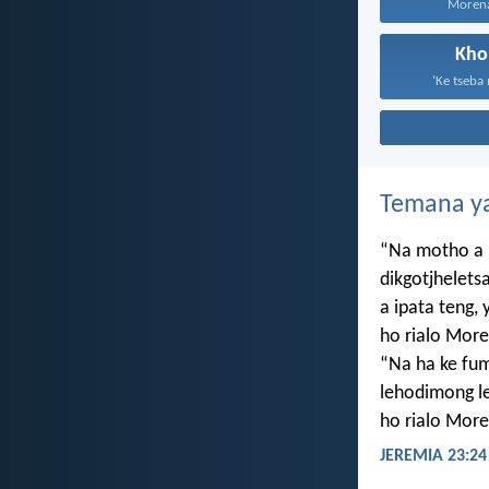
Morena 
Kho
‘Ke tseba
Temana ya
“Na motho a 
dikgotjhelets
a ipata teng
ho rialo More
“Na ha ke f
lehodimong le
ho rialo More
JEREMIA 23:24