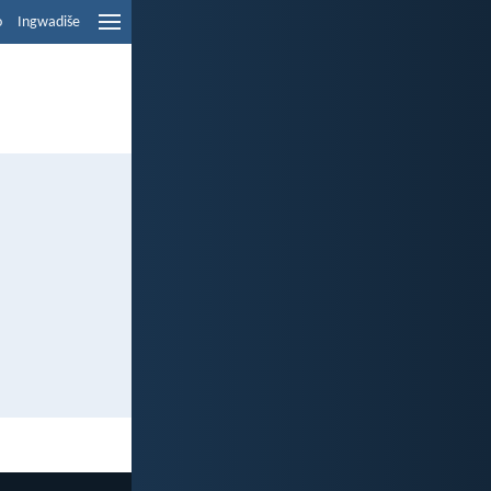
o
Ingwadiše