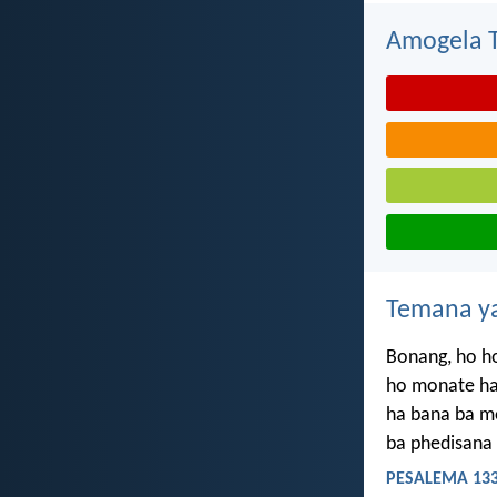
Amogela Te
Temana ya
Bonang, ho ho
ho monate ha
ha bana ba m
ba phedisana 
PESALEMA 133