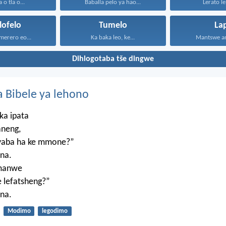
o tla o...
Baballa pelo ya hao...
Lerato le 
lofelo
Tumelo
La
 merero eo...
Ka baka leo, ke...
Mantswe an
Dihlogotaba tše dingwe
 Bibele ya lehono
ka ipata
aneng,
, yaba ha ke mmone?”
na.
umanwe
 lefatsheng?”
na.
Modimo
legodimo