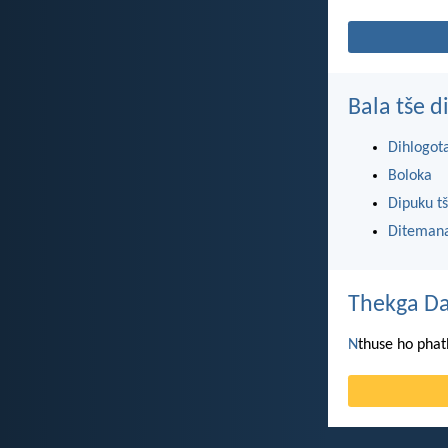
Bala tše 
Dihlogot
Boloka
Dipuku tš
Ditemana
Thekga Da
N
thuse ho phat