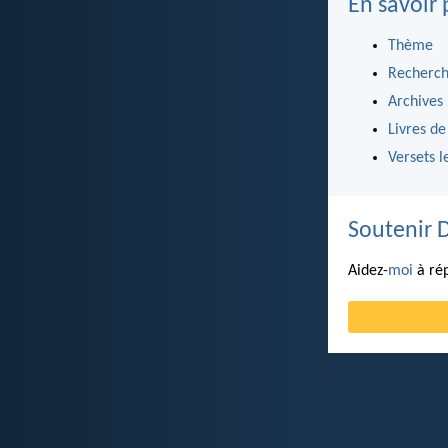
En savoir 
Thème
Recherch
Archives
Livres de
Versets l
Soutenir 
Aidez-
moi
à rép