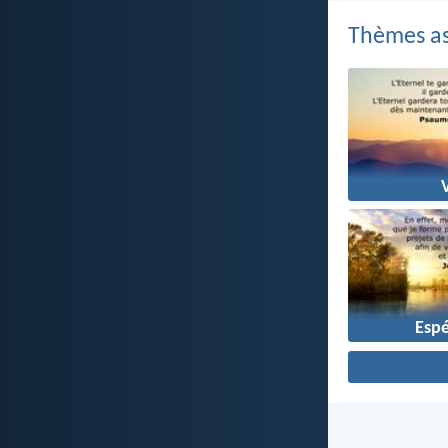
Thèmes as
Esp