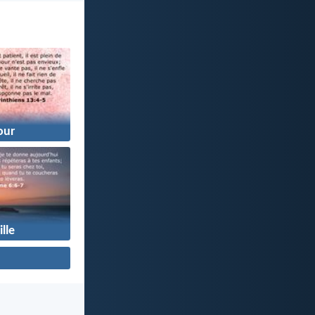
ur
lle