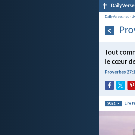
DailyVerse
DailyVerses.net
›
Li
Pro
Tout comme
le cœur d
Proverbes 27:
Lire
P
SG21