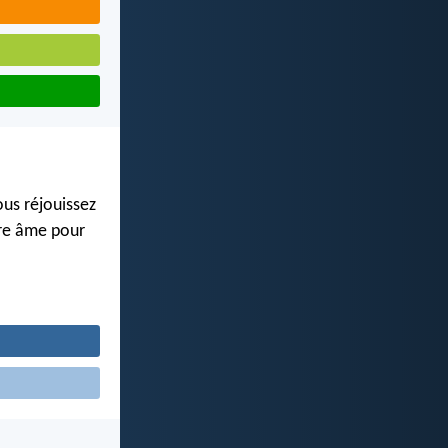
ous réjouissez
tre âme pour