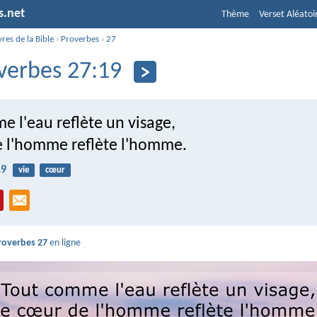
s.net
Thème
Verset Aléatoi
vres de la Bible
›
Proverbes
›
27
verbes 27:19
 l'eau reflète un visage,
e l'homme reflète l'homme.
19
vie
cœur
roverbes 27
en ligne