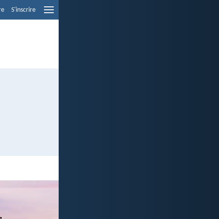
re
S'inscrire