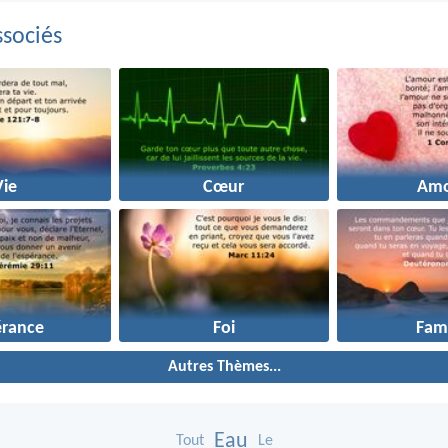
sociés
Vie
Cœur
Amo
érance
Foi
Fami
Autres Thèmes...
Eau
Tout
Le