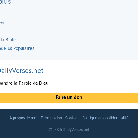
plus
er
 la Bible
es Plus Populaires
DailyVerses.net
andre la Parole de Dieu:
Faire un don
À propos de moi
Faire un don
Contact
Politique de confidentialité
© 2026 DailyVerses.net