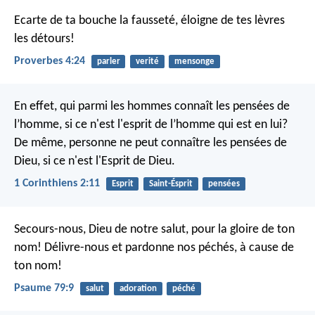
Ecarte de ta bouche la fausseté,
éloigne de tes lèvres
les détours!
Proverbes 4:24
parler
verité
mensonge
En effet, qui parmi les hommes connaît les pensées de
l’homme, si ce n'est l'esprit de l’homme qui est en lui?
De même, personne ne peut connaître les pensées de
Dieu, si ce n'est l'Esprit de Dieu.
1 Corinthiens 2:11
Esprit
Saint-Ésprit
pensées
Secours-nous, Dieu de notre salut,
pour la gloire de ton
nom!
Délivre-nous et pardonne nos péchés,
à cause de
ton nom!
Psaume 79:9
salut
adoration
péché