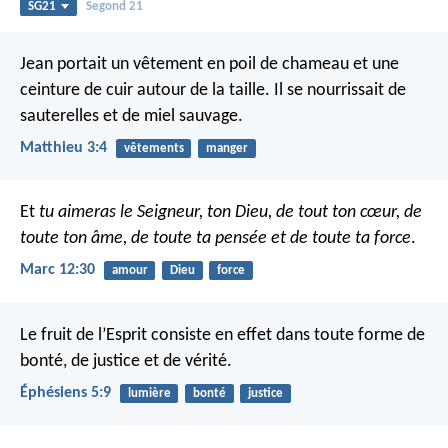
SG21
Segond 21
Jean portait un vêtement en poil de chameau et une
ceinture de cuir autour de la taille. Il se nourrissait de
sauterelles et de miel sauvage.
Matthieu 3:4
vêtements
manger
Et
tu aimeras le Seigneur, ton Dieu, de tout ton cœur, de
toute ton âme, de toute ta pensée et de toute ta force
.
Marc 12:30
amour
Dieu
force
Le fruit de l’Esprit consiste en effet dans toute forme de
bonté, de justice et de vérité.
Éphésiens 5:9
lumière
bonté
justice