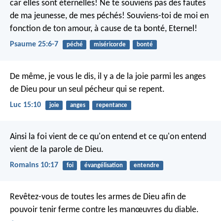
car elles sont éternelles!
Ne te souviens pas des fautes
de ma jeunesse, de mes péchés!
Souviens-toi de moi en
fonction de ton amour,
à cause de ta bonté, Eternel!
Psaume 25:6-7
péché
miséricorde
bonté
De même, je vous le dis, il y a de la joie parmi les anges
de Dieu pour un seul pécheur qui se repent.
Luc 15:10
joie
anges
repentance
Ainsi la foi vient de ce qu'on entend et ce qu'on entend
vient de la parole de Dieu.
Romains 10:17
foi
évangélisation
entendre
Revêtez-vous de toutes les armes de Dieu afin de
pouvoir tenir ferme contre les manœuvres du diable.