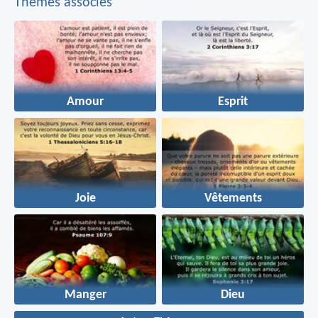
Thèmes associés
Amour
Esprit
Joie
Vêtements
Manger
Dieu