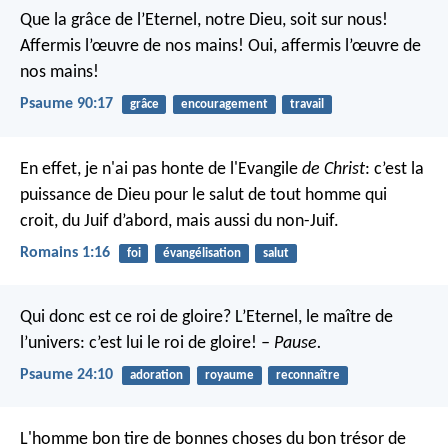
Que la grâce de l’Eternel, notre Dieu, soit sur nous!
Affermis l’œuvre de nos mains!
Oui, affermis l’œuvre de
nos mains!
Psaume 90:17
grâce
encouragement
travail
En effet, je n'ai pas honte de l'Evangile
de Christ
: c’est la
puissance de Dieu pour le salut de tout homme qui
croit, du Juif d’abord, mais aussi du non-Juif.
Romains 1:16
foi
évangélisation
salut
Qui donc est ce roi de gloire? L’Eternel, le maître de
l’univers:
c’est lui le roi de gloire!
– Pause.
Psaume 24:10
adoration
royaume
reconnaître
L'homme bon tire de bonnes choses du bon trésor de