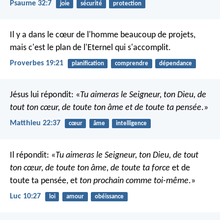
Psaume 32:7
joie
sécurité
protection
Il y a dans le cœur de l'homme beaucoup de projets,
mais c'est le plan de l'Eternel qui s'accomplit.
Proverbes 19:21
planification
comprendre
dépendance
Jésus lui répondit: «
Tu aimeras le Seigneur, ton Dieu, de
tout ton cœur, de toute ton âme et de toute ta pensée
.»
Matthieu 22:37
cœur
âme
intelligence
Il répondit: «
Tu aimeras le Seigneur, ton Dieu, de tout
ton cœur, de toute ton âme, de toute ta force
et de
toute ta pensée, et
ton prochain comme toi-même
.»
Luc 10:27
loi
amour
obéissance