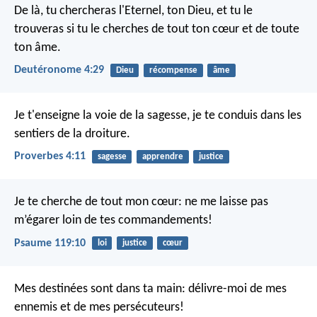
De là, tu chercheras l'Eternel, ton Dieu, et tu le
trouveras si tu le cherches de tout ton cœur et de toute
ton âme.
Deutéronome 4:29
Dieu
récompense
âme
Je t'enseigne la voie de la sagesse,
je te conduis dans les
sentiers de la droiture.
Proverbes 4:11
sagesse
apprendre
justice
Je te cherche de tout mon cœur:
ne me laisse pas
m’égarer loin de tes commandements!
Psaume 119:10
loi
justice
cœur
Mes destinées sont dans ta main:
délivre-moi de mes
ennemis
et de mes persécuteurs!