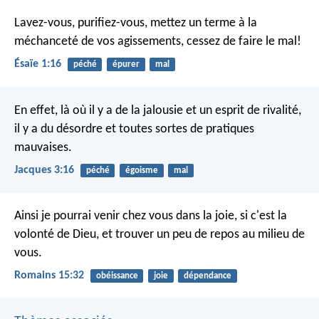
Lavez-vous, purifiez-vous,
mettez un terme à la
méchanceté de vos agissements,
cessez de faire le mal!
Ésaïe 1:16
péché
épurer
mal
En effet, là où il y a de la jalousie et un esprit de rivalité,
il y a du désordre et toutes sortes de pratiques
mauvaises.
Jacques 3:16
péché
égoisme
mal
Ainsi je pourrai venir chez vous dans la joie, si c'est la
volonté de Dieu, et trouver un peu de repos au milieu de
vous.
Romains 15:32
obéissance
joie
dépendance