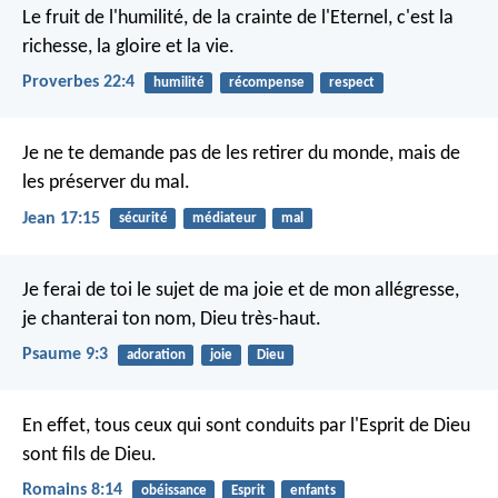
Le fruit de l'humilité, de la crainte de l'Eternel,
c'est la
richesse, la gloire et la vie.
Proverbes 22:4
humilité
récompense
respect
Je ne te demande pas de les retirer du monde, mais de
les préserver du mal.
Jean 17:15
sécurité
médiateur
mal
Je ferai de toi le sujet de ma joie et de mon allégresse,
je chanterai ton nom, Dieu très-haut.
Psaume 9:3
adoration
joie
Dieu
En effet, tous ceux qui sont conduits par l'Esprit de Dieu
sont fils de Dieu.
Romains 8:14
obéissance
Esprit
enfants