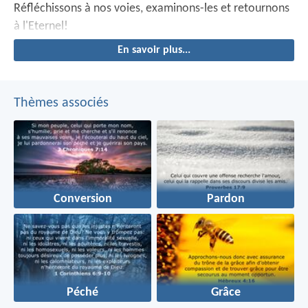
Réfléchissons à nos voies, examinons-les
et retournons
à l'Eternel!
En savoir plus...
Thèmes associés
Conversion
Pardon
Péché
Grâce