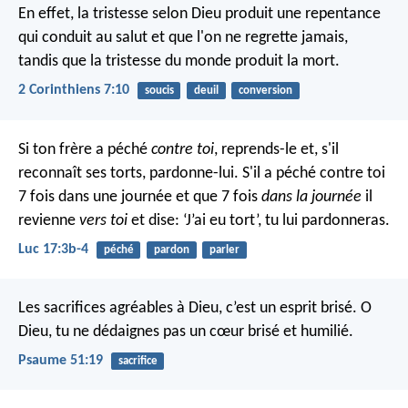
En effet, la tristesse selon Dieu produit une repentance
qui conduit au salut et que l'on ne regrette jamais,
tandis que la tristesse du monde produit la mort.
2 Corinthiens 7:10
soucis
deuil
conversion
Si ton frère a péché
contre toi
, reprends-le et, s'il
reconnaît ses torts, pardonne-lui. S'il a péché contre toi
7 fois dans une journée et que 7 fois
dans la journée
il
revienne
vers toi
et dise: ‘J’ai eu tort’, tu lui pardonneras.
Luc 17:3b-4
péché
pardon
parler
Les sacrifices agréables à Dieu, c’est un esprit brisé.
O
Dieu, tu ne dédaignes pas un cœur brisé et humilié.
Psaume 51:19
sacrifice