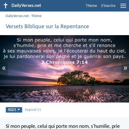
DailyVerses.net
Thème
S'inscrire
DailyVerses.net
›
Thème
Versets Biblique sur la Repentance
«
»
SG21
Segond 21
Si mon peuple, celui qui porte mon nom, s'humilie, prie