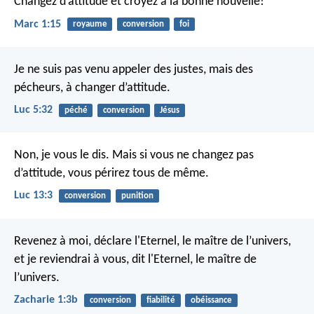
Changez d’attitude et croyez à la bonne nouvelle!
Marc 1:15
royaume
conversion
foi
Je ne suis pas venu appeler des justes, mais des
pécheurs, à changer d’attitude.
Luc 5:32
péché
conversion
Jésus
Non, je vous le dis. Mais si vous ne changez pas
d’attitude, vous périrez tous de même.
Luc 13:3
conversion
punition
Revenez à moi, déclare l'Eternel, le maître de l’univers,
et je reviendrai à vous, dit l'Eternel, le maître de
l’univers.
Zacharie 1:3b
conversion
fiabilité
obéissance