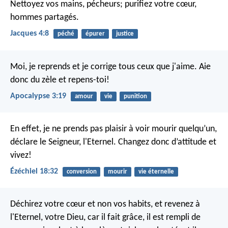
Nettoyez vos mains, pécheurs; purifiez votre cœur,
hommes partagés.
Jacques 4:8
péché
épurer
justice
Moi, je reprends et je corrige tous ceux que j'aime. Aie
donc du zèle et repens-toi!
Apocalypse 3:19
amour
vie
punition
En effet, je ne prends pas plaisir à voir mourir quelqu’un,
déclare le Seigneur, l'Eternel. Changez donc d’attitude et
vivez!
Ézéchiel 18:32
conversion
mourir
vie éternelle
Déchirez votre cœur et non vos habits,
et revenez à
l'Eternel, votre Dieu,
car il fait grâce, il est rempli de