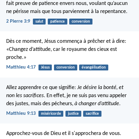
fait preuve de patience envers nous, voulant qu’aucun
ne périsse mais que tous parviennent à la repentance.
2 Pierre 3:9
salut
patience
conversion
Dès ce moment, Jésus commença à prêcher et à dire:
«Changez d’attitude, car le royaume des cieux est
proche.»
Matthieu 4:17
Jésus
conversion
évangélisation
Allez apprendre ce que signifie:
Je désire la bonté, et
non les sacrifices
. En effet, je ne suis pas venu appeler
des justes, mais des pécheurs,
à changer d’attitude
.
Matthieu 9:13
miséricorde
justice
sacrifice
Approchez-vous de Dieu et il s'approchera de vous.