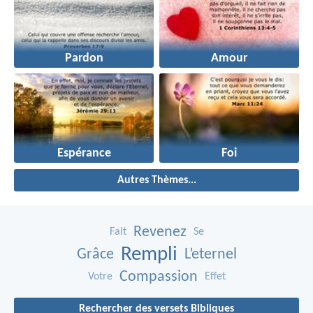
Pardon
Amour
Espérance
Foi
Autres Thèmes...
Revenez
Fait
Se
Rempli
Grâce
L’eternel
Compassion
Votre
Effet
Rechercher des versets Bibliques