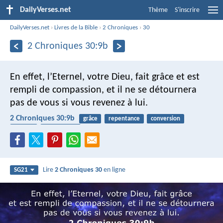
DailyVerses.net
Thème
S'inscrire
DailyVerses.net
›
Livres de la Bible
›
2 Chroniques
›
30
2 Chroniques 30:9b
En effet, l’Eternel, votre Dieu, fait grâce et est
rempli de compassion, et il ne se détournera
pas de vous si vous revenez à lui.
2 Chroniques 30:9b
grâce
repentance
conversion
pardon
miséricorde
Lire
2 Chroniques 30
en ligne
SG21