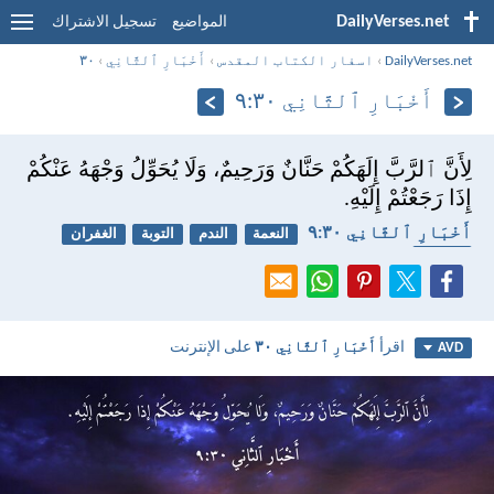
DailyVerses.net
المواضيع
تسجيل الاشتراك
DailyVerses.net
›
اسفار الكتاب المقدس
›
أَخْبَارِ ٱلثَّانِي
›
٣٠
أَخْبَارِ ٱلثَّانِي ٣٠:‏٩
لِأَنَّ ٱلرَّبَّ إِلَهَكُمْ حَنَّانٌ وَرَحِيمٌ، وَلَا يُحَوِّلُ وَجْهَهُ عَنْكُمْ
إِذَا رَجَعْتُمْ إِلَيْهِ.
أَخْبَارِ ٱلثَّانِي ٣٠:‏٩
النعمة
الندم
التوبة
الغفران
الرحمة
اقرأ
أَخْبَارِ ٱلثَّانِي ٣٠
على الإنترنت
AVD