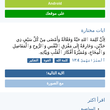
Android
على موقعك
ايات مختارة
لِأَنَّ كَلِمَةَ ٱللهِ حَيَّةٌ وَفَعَّالَةٌ وَأَمْضَى مِنْ كُلِّ سَيْفٍ ذِي
حَدَّيْنِ، وَخَارِقَةٌ إِلَى مَفْرَقِ ٱلنَّفْسِ وَٱلرُّوحِ وَٱلْمَفَاصِلِ
وَٱلْمِخَاخِ، وَمُمَيِّزَةٌ أَفْكَارَ ٱلْقَلْبِ وَنِيَّاتِهِ.
ٱلْعِبْرَانِيِّينَ ٤:‏١٢
كلمة الله
القوة
التفكير
الاية التالية!
مع الصورة
اقرأ اكثر
المواضيع