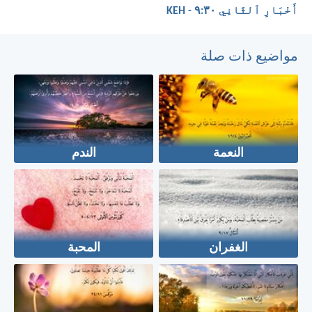
أَخْبَارِ ٱلثَّانِي ٣٠:‏٩ - KEH
مواضيع ذات صلة
النعمة
الندم
الغفران
المحبة