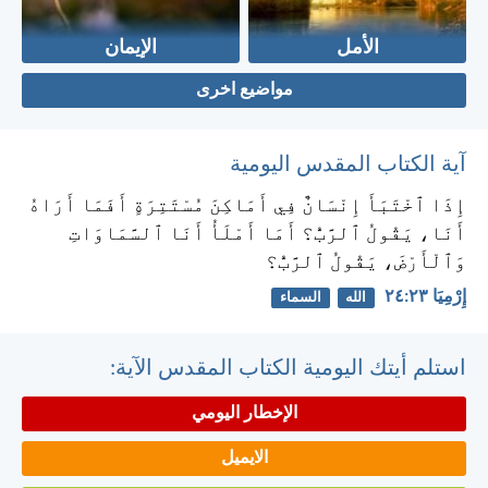
الأمل
الإيمان
مواضيع اخرى
آية الكتاب المقدس اليومية
إِذَا ٱخْتَبَأَ إِنْسَانٌ فِي أَمَاكِنَ مُسْتَتِرَةٍ أَفَمَا أَرَاهُ
أَنَا، يَقُولُ ٱلرَّبُّ؟ أَمَا أَمْلَأُ أَنَا ٱلسَّمَاوَاتِ
وَٱلْأَرْضَ، يَقُولُ ٱلرَّبُّ؟
إِرْمِيَا ٢٣:‏٢٤
الله
السماء
استلم أيتك اليومية الكتاب المقدس الآية:
الإخطار اليومي
الايميل