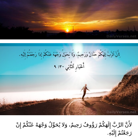
لأَنَّ الرَّبَّ إِلَهَكُمْ رَؤُوفٌ رَحِيمٌ، وَلا يُحَوِّلُ وَجْهَهُ عَنْكُمْ إِنْ
رَجَعْتُمْ إِلَيْهِ.