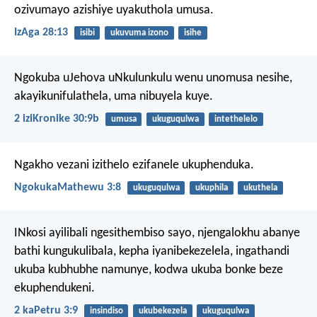
ozivumayo azishiye uyakuthola umusa.
IzAga 28:13
isibi
ukuvuma izono
isihe
Ngokuba uJehova uNkulunkulu wenu unomusa nesihe,
akayikunifulathela, uma nibuyela kuye.
2 iziKronike 30:9b
umusa
ukuguqulwa
intethelelo
Ngakho vezani izithelo ezifanele ukuphenduka.
NgokukaMathewu 3:8
ukuguqulwa
ukuphila
ukuthela
INkosi ayilibali ngesithembiso sayo, njengalokhu abanye
bathi kungukulibala, kepha iyanibekezelela, ingathandi
ukuba kubhubhe namunye, kodwa ukuba bonke beze
ekuphendukeni.
2 kaPetru 3:9
insindiso
ukubekezela
ukuguqulwa