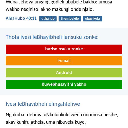
Wena Jehova ungangigodleli ububele bakho;
umusa
wakho neqiniso lakho makungilonde njalo.
AmaHubo 40:11
uthando
thembekile
ukuvikela
Thola ivesi leBhayibheli lansuku zonke:
Isaziso nsuku zonke
I-email
Android
Kuwebhusayithi yakho
Ivesi leBhayibheli elingahleliwe
Ngokuba uJehova uNkulunkulu wenu unomusa nesihe,
akayikunifulathela, uma nibuyela kuye.