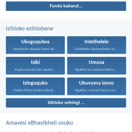
Funda kabanzi...
Izihloko ezihlobene
Ukuguqulwa
Intethelelo
Bazithobe abantu bami ababizwa...
Osibekela isiphambeko ufuna uthando...
Isibi
Umusa
Kepha kanazi yini ukuthi...
Ngakho-ke masisondele ngesibindi esihlalweni...
Izinguquko
Ukuvuma izono
Kepha thina sonke esibuka...
Ngakho, vumani izono omunye...
Izihloko eziningi ...
Amavesi eBhayibheli osuku