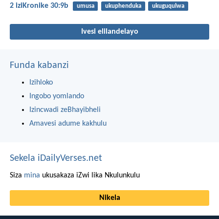
2 iziKronike 30:9b
umusa
ukuphenduka
ukuguqulwa
Ivesi elilandelayo
Funda kabanzi
Izihloko
Ingobo yomlando
Izincwadi zeBhayibheli
Amavesi adume kakhulu
Sekela iDailyVerses.net
Siza
mina
ukusakaza iZwi lika Nkulunkulu
Nikela