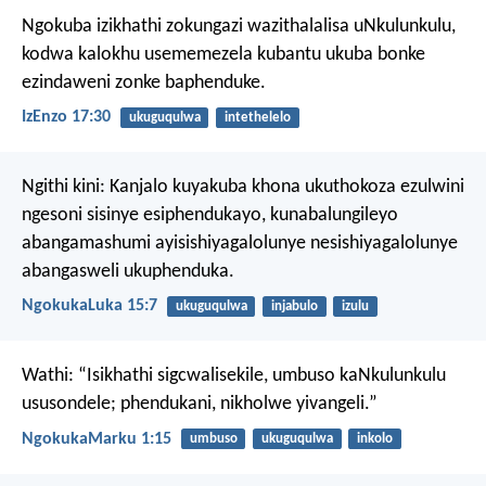
Ngokuba izikhathi zokungazi wazithalalisa uNkulunkulu,
kodwa kalokhu usememezela kubantu ukuba bonke
ezindaweni zonke baphenduke.
IzEnzo 17:30
ukuguqulwa
intethelelo
Ngithi kini: Kanjalo kuyakuba khona ukuthokoza ezulwini
ngesoni sisinye esiphendukayo, kunabalungileyo
abangamashumi ayisishiyagalolunye nesishiyagalolunye
abangasweli ukuphenduka.
NgokukaLuka 15:7
ukuguqulwa
injabulo
izulu
Wathi: “Isikhathi sigcwalisekile, umbuso kaNkulunkulu
ususondele; phendukani, nikholwe yivangeli.”
NgokukaMarku 1:15
umbuso
ukuguqulwa
inkolo