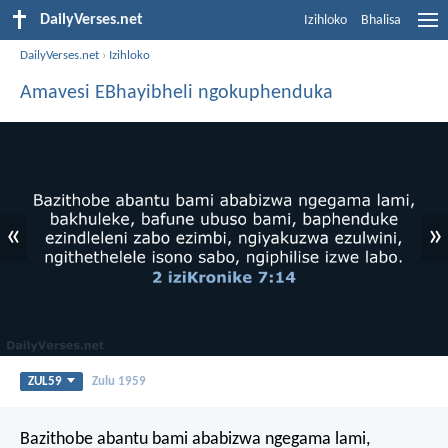
DailyVerses.net
Izihloko
Bhalisa
DailyVerses.net
›
Izihloko
Amavesi EBhayibheli ngokuphenduka
«
»
ZUL59
Zulu 1959
Bazithobe abantu bami ababizwa ngegama lami,