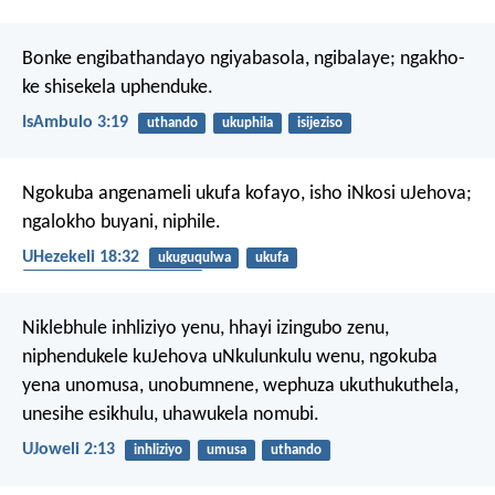
Bonke engibathandayo ngiyabasola, ngibalaye; ngakho-
ke shisekela uphenduke.
IsAmbulo 3:19
uthando
ukuphila
isijeziso
Ngokuba angenameli ukufa kofayo, isho iNkosi uJehova;
ngalokho buyani, niphile.
UHezekeli 18:32
ukuguqulwa
ukufa
ukuphila okungunaphakade
Niklebhule inhliziyo yenu,
hhayi izingubo zenu,
niphendukele kuJehova uNkulunkulu wenu,
ngokuba
yena unomusa,
unobumnene,
wephuza ukuthukuthela,
unesihe esikhulu,
uhawukela nomubi.
UJoweli 2:13
inhliziyo
umusa
uthando