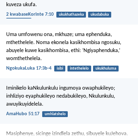
kuveza ukufa.
2 kwabaseKorinte 7:10
ukukhathazeka
ukudabuka
ukuguqulwa
Uma umfowenu ona, mkhuze; uma ephenduka,
mthethelele. Noma ekonela kasikhombisa ngosuku,
abuyele kuwe kasikhombisa, ethi: ‘Ngiyaphenduka,’
womthethelela.
NgokukaLuka 17:3b-4
isibi
intethelelo
ukukhuluma
Iminikelo kaNkulunkulu ingumoya owaphukileyo;
inhliziyo eyaphukileyo nedabukileyo,
Nkulunkulu,
awuyikuyidelela.
AmaHubo 51:17
umhlatshelo
Masiphenye, sicinge izindlela zethu,
sibuyele kuJehova.