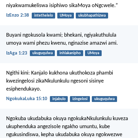
niyakwamukeliswa isiphiwo sikaMoya oNgcwele.”
IzEnzo 2:38
intethelelo
UMoya
ukubhapathizwa
Buyani ngokusola kwami;
bhekani, ngiyakuthulula
umoya wami phezu kwenu,
nginazise amazwi ami.
IzAga 1:23
ukuguqulwa
inhlakanipho
UMoya
Ngithi kini: Kanjalo kukhona ukuthokoza phambi
kwezingelosi zikaNkulunkulu ngesoni sisinye
esiphendukayo.
NgokukaLuka 15:10
injabulo
izingelosi
ukuguqulwa
Ngokuba ukudabuka okuya ngokukaNkulunkulu kuveza
ukuphenduka angezisole ngakho umuntu, kube
ngukusindiswa, kepha ukudabuka okuya ngokwezwe