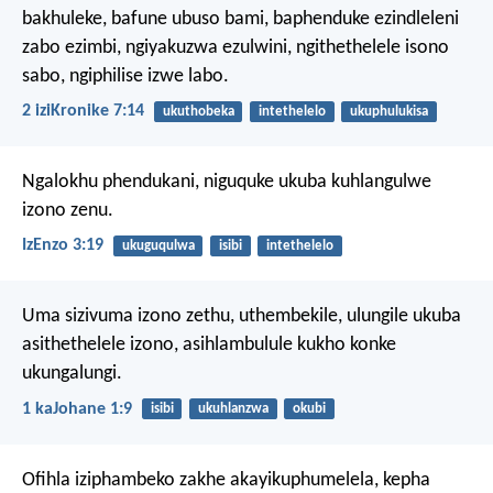
bakhuleke, bafune ubuso bami, baphenduke ezindleleni
zabo ezimbi, ngiyakuzwa ezulwini, ngithethelele isono
sabo, ngiphilise izwe labo.
2 iziKronike 7:14
ukuthobeka
intethelelo
ukuphulukisa
Ngalokhu phendukani, niguquke ukuba kuhlangulwe
izono zenu.
IzEnzo 3:19
ukuguqulwa
isibi
intethelelo
Uma sizivuma izono zethu, uthembekile, ulungile ukuba
asithethelele izono, asihlambulule kukho konke
ukungalungi.
1 kaJohane 1:9
isibi
ukuhlanzwa
okubi
Ofihla iziphambeko zakhe akayikuphumelela,
kepha