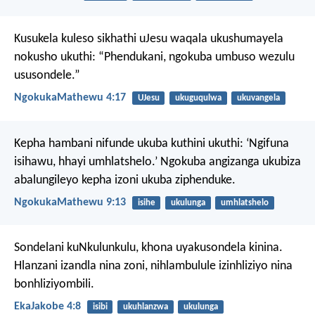
Kusukela kuleso sikhathi uJesu waqala ukushumayela
nokusho ukuthi: “Phendukani, ngokuba umbuso wezulu
ususondele.”
NgokukaMathewu 4:17
UJesu
ukuguqulwa
ukuvangela
Kepha hambani nifunde ukuba kuthini ukuthi: ‘Ngifuna
isihawu, hhayi umhlatshelo.’ Ngokuba angizanga ukubiza
abalungileyo kepha izoni ukuba ziphenduke.
NgokukaMathewu 9:13
isihe
ukulunga
umhlatshelo
Sondelani kuNkulunkulu, khona uyakusondela kinina.
Hlanzani izandla nina zoni, nihlambulule izinhliziyo nina
bonhliziyombili.
EkaJakobe 4:8
isibi
ukuhlanzwa
ukulunga