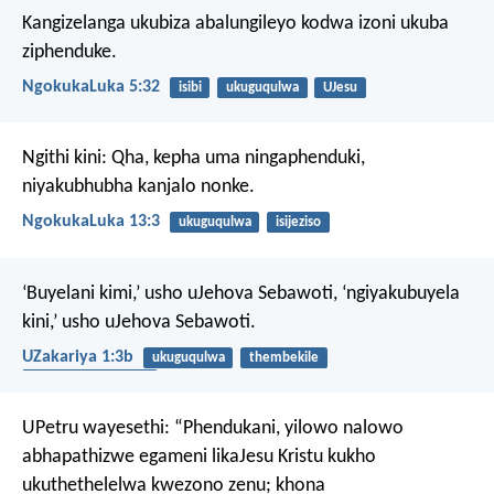
Kangizelanga ukubiza abalungileyo kodwa izoni ukuba
ziphenduke.
NgokukaLuka 5:32
isibi
ukuguqulwa
UJesu
Ngithi kini: Qha, kepha uma ningaphenduki,
niyakubhubha kanjalo nonke.
NgokukaLuka 13:3
ukuguqulwa
isijeziso
‘Buyelani kimi,’ usho uJehova Sebawoti, ‘ngiyakubuyela
kini,’ usho uJehova Sebawoti.
UZakariya 1:3b
ukuguqulwa
thembekile
ukulalela umthetho
UPetru wayesethi: “Phendukani, yilowo nalowo
abhapathizwe egameni likaJesu Kristu kukho
ukuthethelelwa kwezono zenu; khona