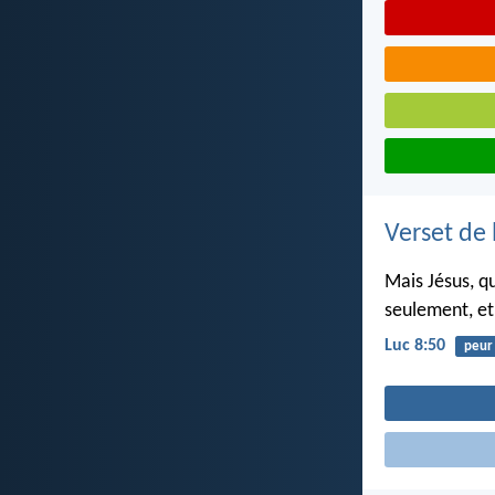
Verset de 
Mais Jésus, qu
seulement, et
Luc 8:50
peur