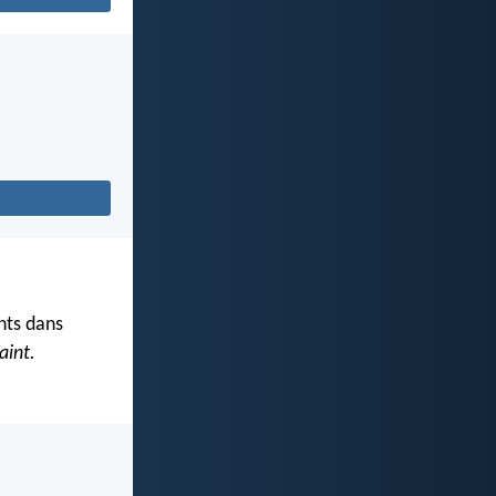
ints dans
aint.