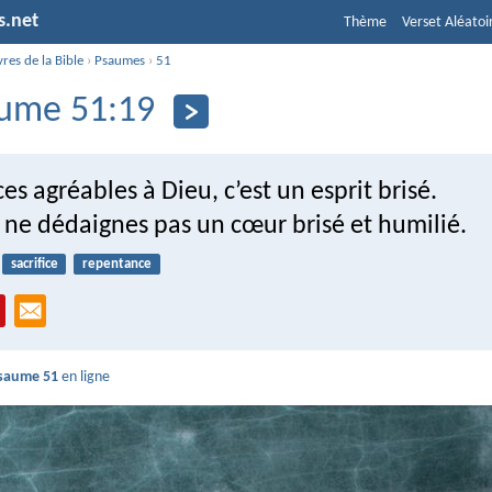
s.net
Thème
Verset Aléatoi
vres de la Bible
›
Psaumes
›
51
ume 51:19
ces agréables à Dieu, c’est un esprit brisé.
 ne dédaignes pas un cœur brisé et humilié.
sacrifice
repentance
saume 51
en ligne