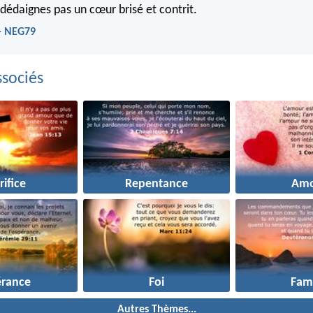
 dédaignes pas un cœur brisé et contrit.
- NEG79
sociés
rifice
Repentance
Amo
érance
Foi
Fami
Autres Thèmes...