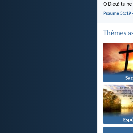
O Dieu! tu ne
Psaume 51:19 
Thèmes as
Sac
Esp