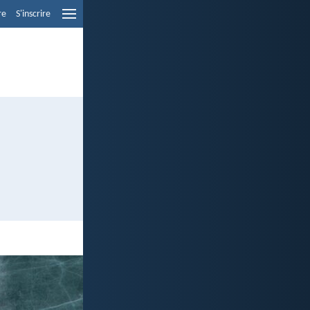
re
S'inscrire