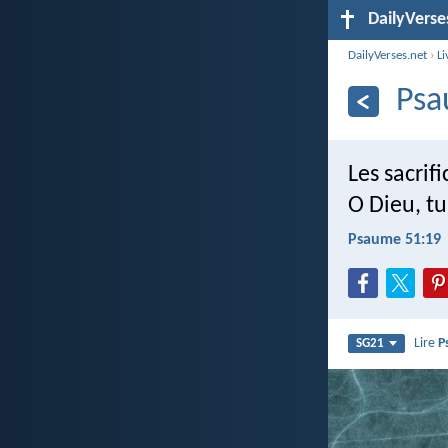
DailyVerse
DailyVerses.net
›
Li
Psa
Les sacrifi
O Dieu, tu
Psaume 51:19
Lire
P
SG21