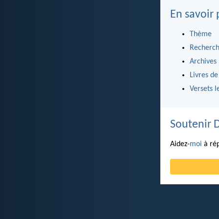
En savoir 
Thème
Recherch
Archives
Livres de
Versets l
Soutenir 
Aidez-
moi
à rép