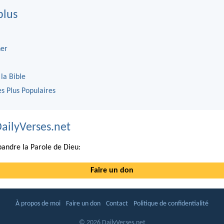
plus
er
 la Bible
es Plus Populaires
DailyVerses.net
andre la Parole de Dieu:
Faire un don
À propos de moi
Faire un don
Contact
Politique de confidentialité
© 2026 DailyVerses.net