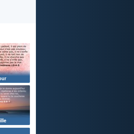
ur
lle