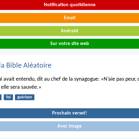
Notification quotidienne
Email
Android
Sur votre site web
la Bible Aléatoire
i avait entendu, dit au chef de la synagogue: «N’aie pas peur, 
 elle sera sauvée.»
foi
guérison
Prochain verset!
Avec Image