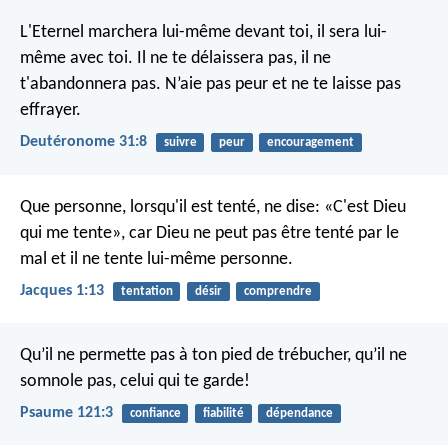
L'Eternel marchera lui-même devant toi, il sera lui-
même avec toi. Il ne te délaissera pas, il ne
t'abandonnera pas. N’aie pas peur et ne te laisse pas
effrayer.
Deutéronome 31:8
suivre
peur
encouragement
Que personne, lorsqu'il est tenté, ne dise: «C'est Dieu
qui me tente», car Dieu ne peut pas être tenté par le
mal et il ne tente lui-même personne.
Jacques 1:13
tentation
désir
comprendre
Qu’il ne permette pas à ton pied de trébucher,
qu’il ne
somnole pas, celui qui te garde!
Psaume 121:3
confiance
fiabilité
dépendance