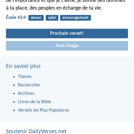
de l’importance et que je t'aime,
je donne des hommes
à ta place,
des peuples en échange de ta vie.
Ésaïe 43:4
amour
salut
encouragement
Prochain verset!
Avec Image
En savoir plus
Thème
Rechercher
Archives
Livres de la Bible
Versets les Plus Populaires
Soutenir DailyVerses.net