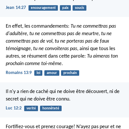
Jean 14:27
encouragement
paix
soucis
En effet, les commandements:
Tu ne commettras pas
d'adultère, tu ne commettras pas de meurtre, tu ne
commettras pas de vol,
tu ne porteras pas de faux
témoignage,
tu ne convoiteras pas
, ainsi que tous les
autres, se résument dans cette parole:
Tu aimeras ton
prochain comme toi-même
.
Romains 13:9
loi
amour
prochain
Il n'y a rien de caché qui ne doive être découvert, ni de
secret qui ne doive être connu.
Luc 12:2
verité
honnêteté
Fortifiez-vous et prenez courage! N’ayez pas peur et ne