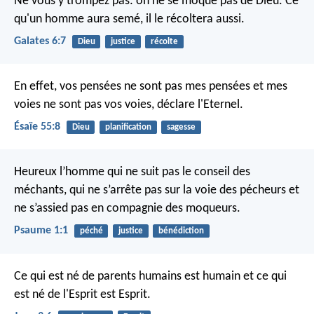
Ne vous y trompez pas: on ne se moque pas de Dieu. Ce
qu'un homme aura semé, il le récoltera aussi.
Galates 6:7
Dieu
justice
récolte
En effet, vos pensées ne sont pas mes pensées
et mes
voies ne sont pas vos voies, déclare l'Eternel.
Ésaïe 55:8
Dieu
planification
sagesse
Heureux l’homme qui ne suit pas le conseil des
méchants,
qui ne s’arrête pas sur la voie des pécheurs
et
ne s’assied pas en compagnie des moqueurs.
Psaume 1:1
péché
justice
bénédiction
Ce qui est né de parents humains est humain et ce qui
est né de l'Esprit est Esprit.