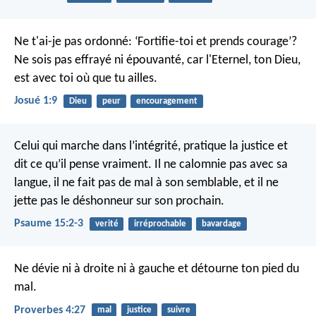
Ne t'ai-je pas ordonné: ‘Fortifie-toi et prends courage’?
Ne sois pas effrayé ni épouvanté, car l'Eternel, ton Dieu,
est avec toi où que tu ailles.
Josué 1:9
Dieu
peur
encouragement
Celui qui marche dans l’intégrité, pratique la justice
et
dit ce qu’il pense vraiment.
Il ne calomnie pas avec sa
langue,
il ne fait pas de mal à son semblable,
et il ne
jette pas le déshonneur sur son prochain.
Psaume 15:2-3
verité
irréprochable
bavardage
Ne dévie ni à droite ni à gauche
et détourne ton pied du
mal.
Proverbes 4:27
mal
justice
suivre