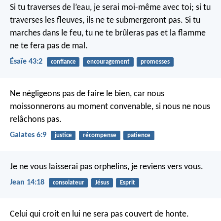
Si tu traverses de l’eau, je serai moi-même avec toi;
si tu
traverses les fleuves, ils ne te submergeront pas.
Si tu
marches dans le feu, tu ne te brûleras pas
et la flamme
ne te fera pas de mal.
Ésaïe 43:2
confiance
encouragement
promesses
Ne négligeons pas de faire le bien, car nous
moissonnerons au moment convenable, si nous ne nous
relâchons pas.
Galates 6:9
justice
récompense
patience
Je ne vous laisserai pas orphelins, je reviens vers vous.
Jean 14:18
consolateur
Jésus
Esprit
Celui qui croit en lui ne sera pas couvert de honte.