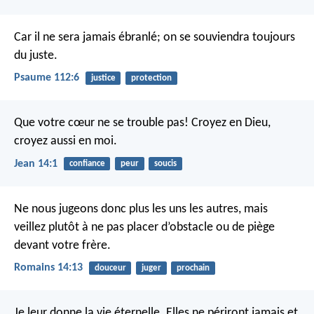
Car il ne sera jamais ébranlé;
on se souviendra toujours
du juste.
Psaume 112:6
justice
protection
Que votre cœur ne se trouble pas! Croyez en Dieu,
croyez aussi en moi.
Jean 14:1
confiance
peur
soucis
Ne nous jugeons donc plus les uns les autres, mais
veillez plutôt à ne pas placer d’obstacle ou de piège
devant votre frère.
Romains 14:13
douceur
juger
prochain
Je leur donne la vie éternelle. Elles ne périront jamais et