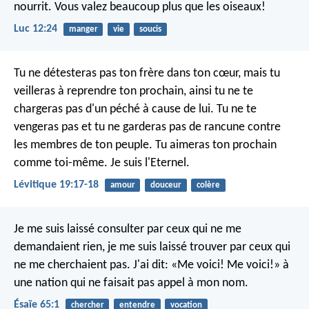
nourrit. Vous valez beaucoup plus que les oiseaux!
Luc 12:24
manger
vie
soucis
Tu ne détesteras pas ton frère dans ton cœur, mais tu
veilleras à reprendre ton prochain, ainsi tu ne te
chargeras pas d'un péché à cause de lui. Tu ne te
vengeras pas et tu ne garderas pas de rancune contre
les membres de ton peuple. Tu aimeras ton prochain
comme toi-même. Je suis l'Eternel.
Lévitique 19:17-18
amour
douceur
colère
Je me suis laissé consulter par ceux qui ne me
demandaient rien,
je me suis laissé trouver par ceux qui
ne me cherchaient pas.
J'ai dit: «Me voici! Me voici!»
à
une nation qui ne faisait pas appel à mon nom.
Ésaïe 65:1
chercher
entendre
vocation