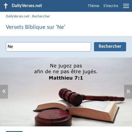
DailyVerses.net
Thème
S'inscrire
DailyVerses.net
›
Rechercher
Versets Biblique sur 'Ne'
«
»