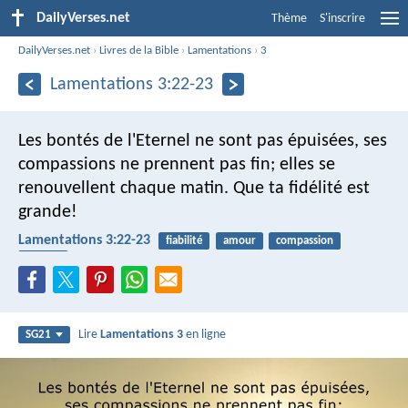
DailyVerses.net
Thème
S'inscrire
DailyVerses.net
›
Livres de la Bible
›
Lamentations
›
3
Lamentations 3:22-23
Les bontés de l'Eternel ne sont pas épuisées,
ses
compassions ne prennent pas fin;
elles se
renouvellent chaque matin.
Que ta fidélité est
grande!
Lamentations 3:22-23
fiabilité
amour
compassion
fidélité
Lire
Lamentations 3
en ligne
SG21