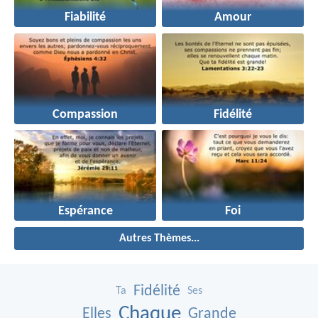
Fiabilité
Amour
Compassion
Fidélité
Espérance
Foi
Autres Thèmes...
Fidélité
Ta
Ses
Chaque
Elles
Grande