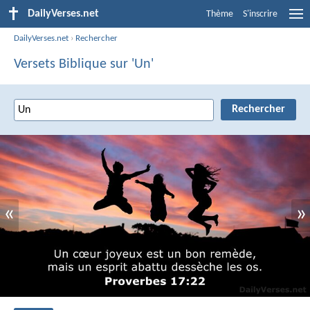
DailyVerses.net
Thème
S'inscrire
DailyVerses.net
›
Rechercher
Versets Biblique sur 'Un'
«
»