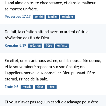
L'ami aime en toute circonstance,
et dans le malheur il
se montre un frère.
Proverbes 17:17
amitié
famille
relations
De fait, la création attend avec un ardent désir la
révélation des fils de Dieu.
Romains 8:19
création
Père
enfants
En effet, un enfant nous est né, un fils nous a été donné,
et la souveraineté reposera sur son épaule;
on
l'appellera merveilleux conseiller, Dieu puissant,
Père
éternel, Prince de la paix.
Ésaïe 9:5
Messie
Jésus
Père
Et vous n'avez pas reçu un esprit d'esclavage pour être