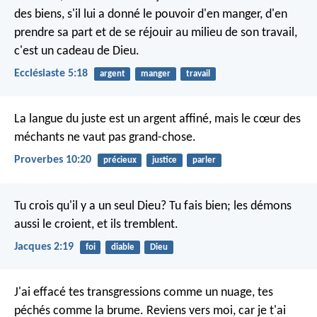
des biens, s'il lui a donné le pouvoir d'en manger, d'en
prendre sa part et de se réjouir au milieu de son travail,
c'est un cadeau de Dieu.
Ecclésiaste 5:18
argent
manger
travail
La langue du juste est un argent affiné,
mais le cœur des
méchants ne vaut pas grand-chose.
Proverbes 10:20
précieux
justice
parler
Tu crois qu'il y a un seul Dieu? Tu fais bien; les démons
aussi le croient, et ils tremblent.
Jacques 2:19
foi
diable
Dieu
J'ai effacé tes transgressions comme un nuage,
tes
péchés comme la brume.
Reviens vers moi,
car je t'ai