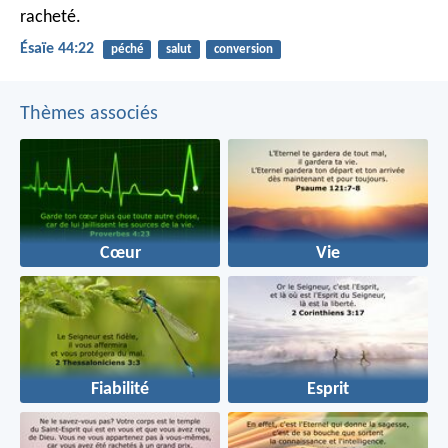
racheté.
Ésaïe 44:22
péché
salut
conversion
Thèmes associés
Cœur
Vie
Fiabilité
Esprit