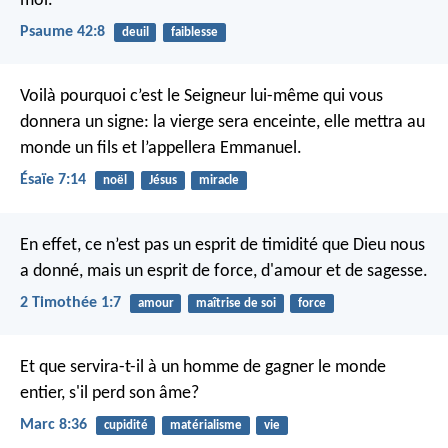
moi.
Psaume 42:8
deuil
faiblesse
Voilà pourquoi c’est le Seigneur lui-même qui vous
donnera un signe: la vierge sera enceinte, elle mettra au
monde un fils et l’appellera Emmanuel.
Ésaïe 7:14
noël
Jésus
miracle
En effet, ce n’est pas un esprit de timidité que Dieu nous
a donné, mais un esprit de force, d'amour et de sagesse.
2 Timothée 1:7
amour
maîtrise de soi
force
Et que servira-t-il à un homme de gagner le monde
entier, s'il perd son âme?
Marc 8:36
cupidité
matérialisme
vie