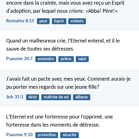
encore dans la crainte, mais vous avez reçu un Esprit
d'adoption, par lequel nous crions: «Abba! Père!»
Romains 8:15
peur
Esprit
enfants
Quand un malheureux crie, l’Eternel entend,
et il le
sauve de toutes ses détresses.
Psaume 34:7
entendre
prière
salut
J'avais fait un pacte avec mes yeux.
Comment aurais-je
pu porter mes regards sur une jeune fille?
Job 31:1
désir
maîtrise de soi
alliance
L’Eternel est une forteresse pour l’opprimé,
une
forteresse dans les moments de détresse.
Psaume 9:10
protection
sécurité