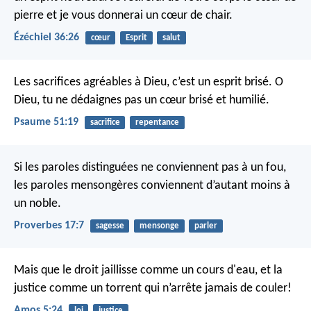
pierre et je vous donnerai un cœur de chair.
Ézéchiel 36:26
cœur
Esprit
salut
Les sacrifices agréables à Dieu, c’est un esprit brisé.
O
Dieu, tu ne dédaignes pas un cœur brisé et humilié.
Psaume 51:19
sacrifice
repentance
Si les paroles distinguées ne conviennent pas à un fou,
les paroles mensongères conviennent d’autant moins à
un noble.
Proverbes 17:7
sagesse
mensonge
parler
Mais que le droit jaillisse comme un cours d'eau,
et la
justice comme un torrent qui n’arrête jamais de couler!
Amos 5:24
loi
justice