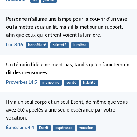
Personne n'allume une lampe pour la couvrir d'un vase
ou la mettre sous un lit, mais il la met sur un support,
afin que ceux qui entrent voient la lumière.
Luc 8:16
honnêteté
sainteté
lumière
Un témoin fidèle ne ment pas,
tandis qu’un faux témoin
dit des mensonges.
Proverbes 14:5
mensonge
verité
fiabilité
Il y a un seul corps et un seul Esprit, de même que vous
avez été appelés à une seule espérance par votre
vocation.
Éphésiens 4:4
Esprit
espérance
vocation