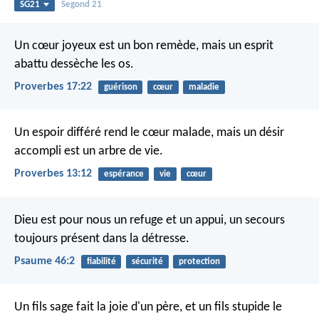
SG21
Segond 21
Un cœur joyeux est un bon remède,
mais un esprit
abattu dessèche les os.
Proverbes 17:22
guérison
cœur
maladie
Un espoir différé rend le cœur malade,
mais un désir
accompli est un arbre de vie.
Proverbes 13:12
espérance
vie
cœur
Dieu est pour nous un refuge et un appui,
un secours
toujours présent dans la détresse.
Psaume 46:2
fiabilité
sécurité
protection
Un fils sage fait la joie d'un père,
et un fils stupide le