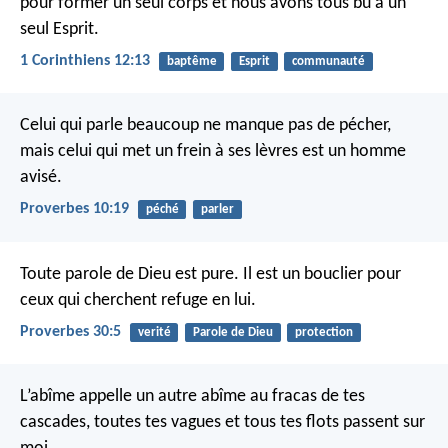
pour former un seul corps et nous avons tous bu à un
seul Esprit.
1 Corinthiens 12:13
baptême
Esprit
communauté
Celui qui parle beaucoup ne manque pas de pécher,
mais celui qui met un frein à ses lèvres est un homme
avisé.
Proverbes 10:19
péché
parler
Toute parole de Dieu est pure.
Il est un bouclier pour
ceux qui cherchent refuge en lui.
Proverbes 30:5
verité
Parole de Dieu
protection
L’abîme appelle un autre abîme au fracas de tes
cascades,
toutes tes vagues et tous tes flots passent sur