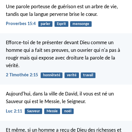
Une parole porteuse de guérison est un arbre de vie,
tandis que la langue perverse brise le cœur.
Proverbes 15:4
parler
Esprit
mensonge
Efforce-toi de te présenter devant Dieu comme un
homme qui a fait ses preuves, un ouvrier qui n'a pas à
rougir mais qui expose avec droiture la parole de la
vérité.
2 Timothée 2:15
honnêteté
verité
travail
Aujourd'hui, dans la ville de David, il vous est né un
Sauveur qui est le Messie, le Seigneur.
Luc 2:11
Sauveur
Messie
noël
Et même, si un homme a reçu de Dieu des richesses et