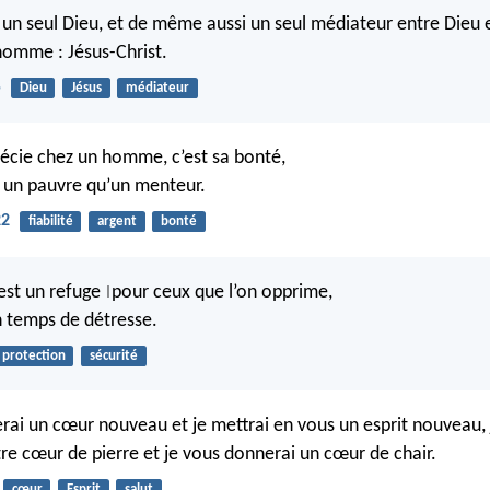
 a un seul Dieu, et de même aussi un seul médiateur entre Dieu e
omme : Jésus-Christ.
5
Dieu
Jésus
médiateur
écie chez un homme, c’est sa bonté,
 un pauvre qu’un menteur.
22
fiabilité
argent
bonté
 est un refuge
pour ceux que l’on opprime,
|
en temps de détresse.
protection
sécurité
rai un cœur nouveau et je mettrai en vous un esprit nouveau, 
tre cœur de pierre et je vous donnerai un cœur de chair.
cœur
Esprit
salut