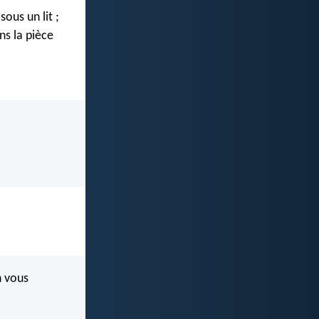
ous un lit ;
ns la pièce
n vous