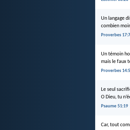
Un langage di
combien moin
Proverbes 17:
Un témoin ho
mais le faux 
Proverbes 14:
Le seul sacrif
O Dieu, tu n’
Psaume 51:19
Car, tout com