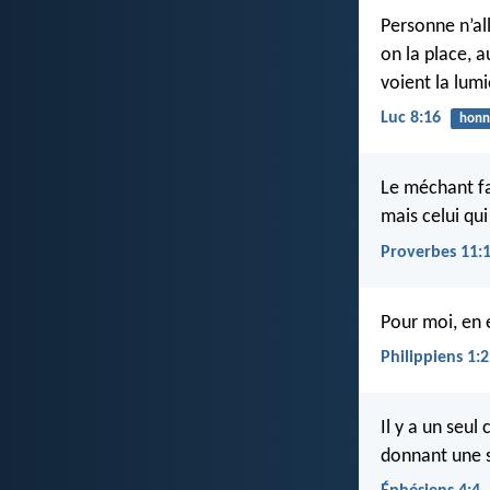
Personne n’al
on la place, 
voient la lumi
Luc 8:16
honn
Le méchant fa
mais celui qui
Proverbes 11:
Pour moi, en ef
Philippiens 1:
Il y a un seul
donnant une s