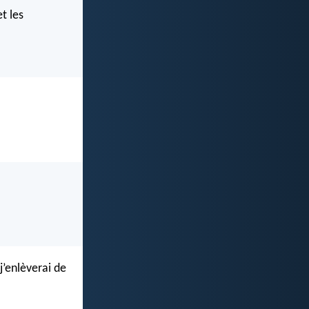
t les
j’enlèverai de