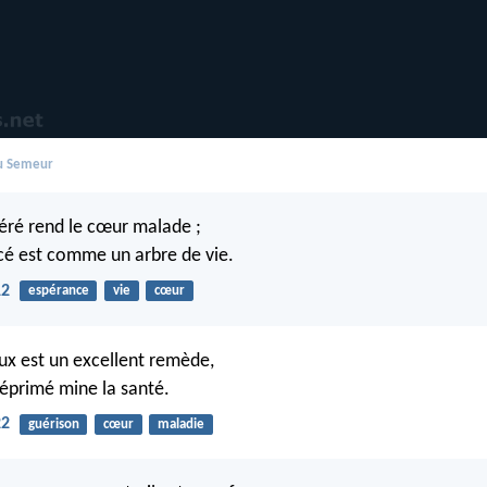
du Semeur
féré rend le cœur malade ;
cé est comme un arbre de vie.
12
espérance
vie
cœur
x est un excellent remède,
déprimé mine la santé.
22
guérison
cœur
maladie