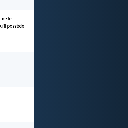
mme le
u’il possède