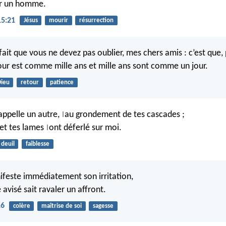
ar un homme.
15:21
Jésus
mourir
résurrection
 fait que vous ne devez pas oublier, mes chers amis : c’est que,
jour est comme mille ans et mille ans sont comme un jour.
ieu
retour
patience
ppelle un autre,
au grondement de tes cascades ;
|
 et tes lames
ont déferlé sur moi.
|
deuil
faiblesse
ifeste immédiatement son irritation,
avisé sait ravaler un affront.
16
colère
maîtrise de soi
sagesse