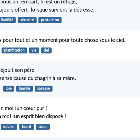
 nous un rempart,
il est un refuge,
|
ujours offert
lorsque survient la détresse.
|
fiabilité
sécurité
protection
ps pour tout et un moment pour toute chose sous le ciel.
planification
vie
ciel
réjouit son père,
insensé cause du chagrin à sa mère.
1
joie
famille
sagesse
 en moi
un cœur pur !
|
n moi
un esprit bien disposé !
|
épurer
Esprit
cœur