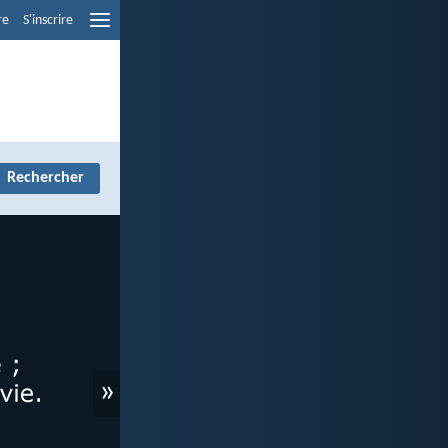
re
S'inscrire
»