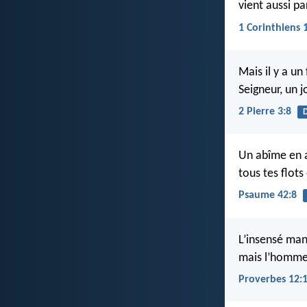
vient aussi p
1 Corinthiens 
Mais il y a un
Seigneur, un 
2 Pierre 3:8
D
Un abîme en a
tous tes flots
Psaume 42:8
L’insensé man
mais l’homme 
Proverbes 12: