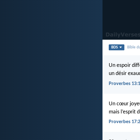
BDS
Bible 
Un espoir dif
un désir exau
Proverbes 13:
Un cœur joyeu
mais l’esprit 
Proverbes 17: