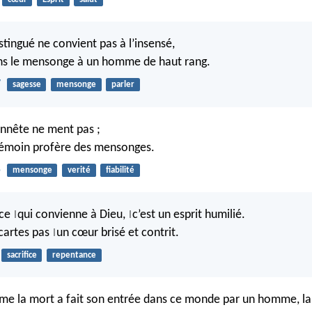
stingué ne convient pas à l’insensé,
s le mensonge à un homme de haut rang.
7
sagesse
mensonge
parler
nnête ne ment pas ;
témoin profère des mensonges.
5
mensonge
verité
fiabilité
ice
qui convienne à Dieu,
c’est un esprit humilié.
|
|
écartes pas
un cœur brisé et contrit.
|
sacrifice
repentance
me la mort a fait son entrée dans ce monde par un homme, la