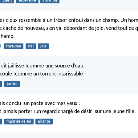
Esprit
espérance
vocation
es cieux ressemble à un trésor enfoui dans un champ. Un ho
le cache de nouveau, s’en va, débordant de joie, vend tout ce q
 champ.
4
royaume
ciel
joie
oit jaillisse
comme une source d’eau,
|
e coule
comme un torrent intarissable !
|
justice
vais conclu
un pacte avec mes yeux :
|
nt jamais porter
un regard chargé de désir
sur une jeune fille.
|
|
maîtrise de soi
alliance