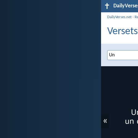
DailyVerse
DailyVerses.net
›
R
Versets
«