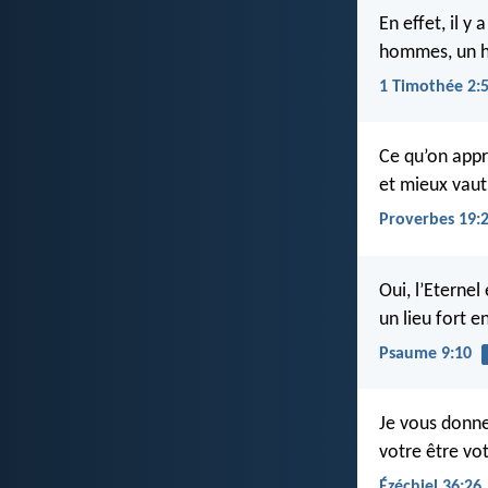
En effet, il y
hommes, un h
1 Timothée 2:
Ce qu’on appr
et mieux vaut
Proverbes 19:
Oui, l’Eternel
un lieu fort 
Psaume 9:10
Je vous donne
votre être vo
Ézéchiel 36:26