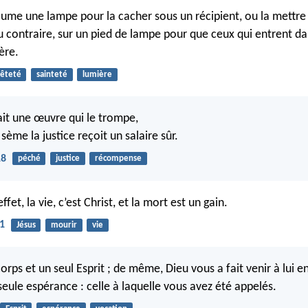
lume une lampe pour la cacher sous un récipient, ou la mettre s
au contraire, sur un pied de lampe pour que ceux qui entrent da
ère.
êteté
sainteté
lumière
it une œuvre qui le trompe,
 sème la justice reçoit un salaire sûr.
18
péché
justice
récompense
fet, la vie, c’est Christ, et la mort est un gain.
21
Jésus
mourir
vie
 corps et un seul Esprit ; de même, Dieu vous a fait venir à lui e
eule espérance : celle à laquelle vous avez été appelés.