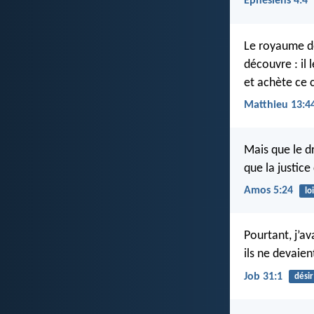
Éphésiens 4:4
Le royaume d
découvre : il 
et achète ce
Matthieu 13:4
Mais que le dr
que la justic
Amos 5:24
loi
Pourtant, j’a
ils ne devaie
Job 31:1
désir