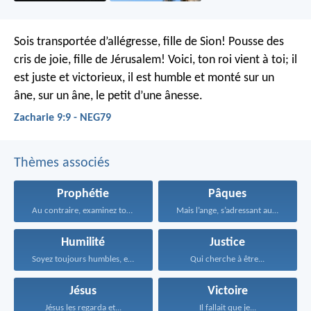
Sois transportée d’allégresse, fille de Sion!
Pousse des
cris de joie, fille de Jérusalem!
Voici, ton roi vient à toi;
il
est juste et victorieux,
il est humble et monté sur un
âne,
sur un âne, le petit d’une ânesse.
Zacharie 9:9 - NEG79
Thèmes associés
Prophétie
Pâques
Au contraire, examinez toutes...
Mais l’ange, s’adressant aux...
Humilité
Justice
Soyez toujours humbles, empreints...
Qui cherche à être...
Jésus
Victoire
Jésus les regarda et...
Il fallait que je...