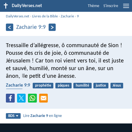
DailyVerses.net
Thème
S'inscrire
DailyVerses.net
›
Livres de la Bible
›
Zacharie
›
9
Zacharie 9:9
Tressaille d’allégresse,
ô communauté de Sion !
Pousse des cris de joie,
ô communauté de
Jérusalem !
Car ton roi vient vers toi,
il est juste
et sauvé,
humilié, monté sur un âne,
sur un
ânon,
le petit d’une ânesse.
|
Zacharie 9:9
prophétie
pâques
humilité
justice
Jésus
victoire
Lire
Zacharie 9
en ligne
BDS