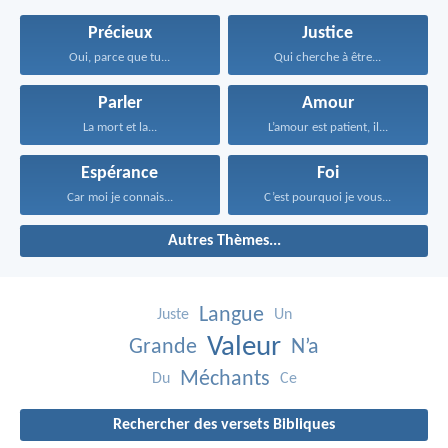
Précieux
Justice
Oui, parce que tu...
Qui cherche à être...
Parler
Amour
La mort et la...
L’amour est patient, il...
Espérance
Foi
Car moi je connais...
C’est pourquoi je vous...
Autres Thèmes...
Langue
Juste
Un
Valeur
Grande
N’a
Méchants
Du
Ce
Rechercher des versets Bibliques