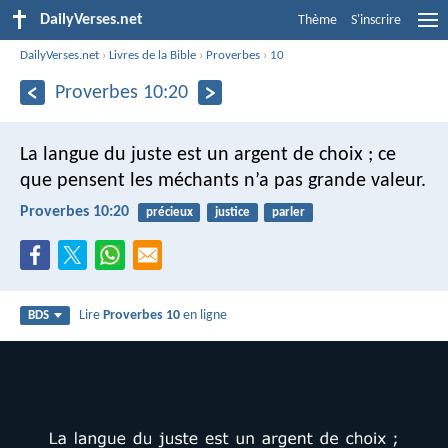
DailyVerses.net
Thème
S'inscrire
DailyVerses.net
›
Livres de la Bible
›
Proverbes
›
10
Proverbes 10:20
La langue du juste est un argent de choix ;
ce
que pensent les méchants n’a pas grande valeur.
Proverbes 10:20
précieux
justice
parler
Lire
Proverbes 10
en ligne
BDS