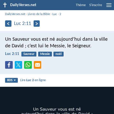
DailyVerses.net
Thème
S'inscrire
DailyVerses.net
›
Livres de la Bible
›
Luc
›
2
Luc 2:11
Un Sauveur vous est né aujourd’hui dans la ville
de David ; c’est lui le Messie, le Seigneur.
Luc 2:11
Sauveur
Messie
noël
Lire
Luc 2
en ligne
BDS