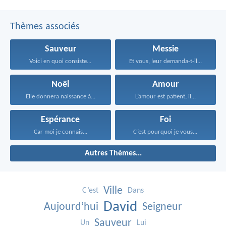
Thèmes associés
Sauveur
Messie
Voici en quoi consiste...
Et vous, leur demanda-t-il...
Noël
Amour
Elle donnera naissance à...
L’amour est patient, il...
Espérance
Foi
Car moi je connais...
C’est pourquoi je vous...
Autres Thèmes...
Ville
C’est
Dans
David
Aujourd’hui
Seigneur
Sauveur
Un
Lui