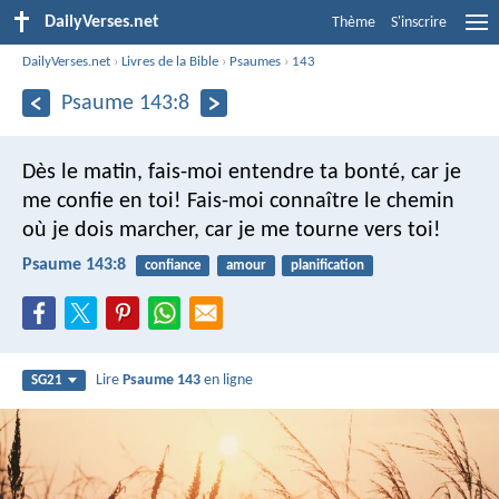
DailyVerses.net
Thème
S'inscrire
DailyVerses.net
›
Livres de la Bible
›
Psaumes
›
143
Psaume 143:8
Dès le matin, fais-moi entendre ta bonté,
car je
me confie en toi!
Fais-moi connaître le chemin
où je dois marcher,
car je me tourne vers toi!
Psaume 143:8
confiance
amour
planification
Lire
Psaume 143
en ligne
SG21