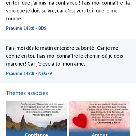
en toi
que j’ai mis ma confiance !
Fais-moi connaître
la
|
|
voie que je dois suivre,
car c’est vers toi
que je me
|
tourne !
Psaume 143:8 - BDS
Fais-moi dès le matin entendre ta bonté!
Car je me
confie en toi.
Fais-moi connaître le chemin où je dois
marcher!
Car j’élève à toi mon âme.
Psaume 143:8 - NEG79
Thèmes associés
Confiance
Amour