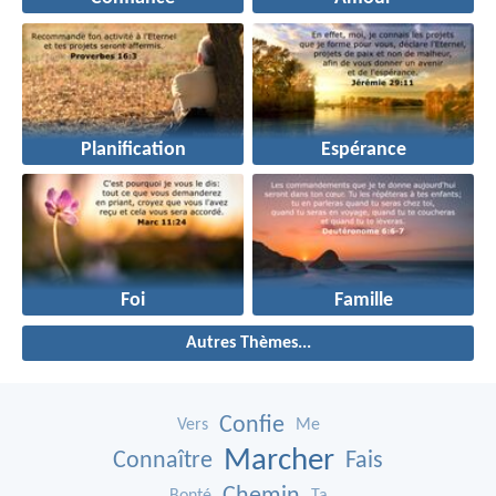
Planification
Espérance
Foi
Famille
Autres Thèmes...
Confie
Vers
Me
Marcher
Connaître
Fais
Bonté
Ta