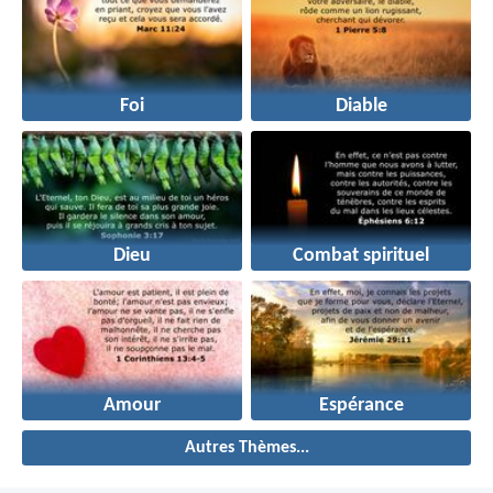
Foi
Diable
Dieu
Combat spirituel
Amour
Espérance
Autres Thèmes...