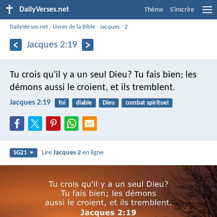
DailyVerses.net
Thème
S'inscrire
DailyVerses.net
›
Livres de la Bible
›
Jacques
›
2
Jacques 2:19
Tu crois qu'il y a un seul Dieu? Tu fais bien; les
démons aussi le croient, et ils tremblent.
Jacques 2:19
foi
diable
Dieu
combat spirituel
Lire
Jacques 2
en ligne
SG21