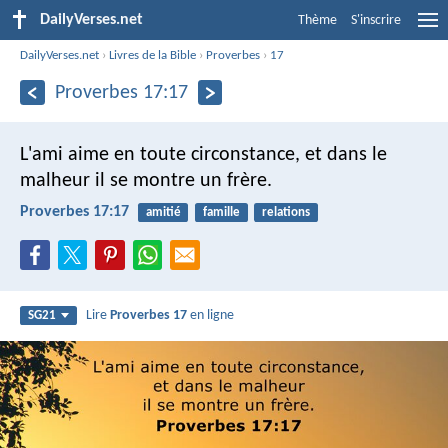
DailyVerses.net
Thème
S'inscrire
DailyVerses.net
›
Livres de la Bible
›
Proverbes
›
17
Proverbes 17:17
L'ami aime en toute circonstance,
et dans le
malheur il se montre un frère.
Proverbes 17:17
amitié
famille
relations
Lire
Proverbes 17
en ligne
SG21