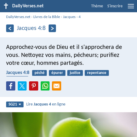
DailyVerses.net
Thème
S'inscrire
DailyVerses.net
›
Livres de la Bible
›
Jacques
›
4
Jacques 4:8
Approchez-vous de Dieu et il s'approchera de
vous. Nettoyez vos mains, pécheurs; purifiez
votre cœur, hommes partagés.
Jacques 4:8
péché
épurer
justice
repentance
confession
Lire
Jacques 4
en ligne
SG21