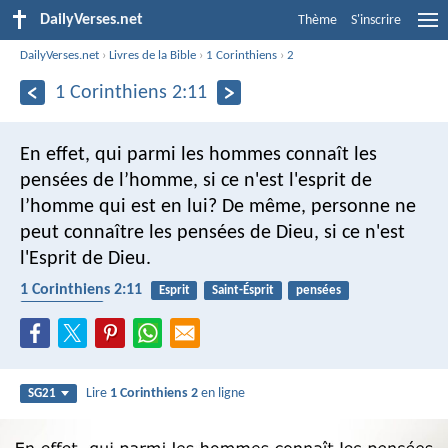
DailyVerses.net
Thème
S'inscrire
DailyVerses.net
›
Livres de la Bible
›
1 Corinthiens
›
2
1 Corinthiens 2:11
En effet, qui parmi les hommes connaît les
pensées de l’homme, si ce n'est l'esprit de
l’homme qui est en lui? De même, personne ne
peut connaître les pensées de Dieu, si ce n'est
l'Esprit de Dieu.
1 Corinthiens 2:11
Esprit
Saint-Ésprit
pensées
comprendre
Lire
1 Corinthiens 2
en ligne
SG21