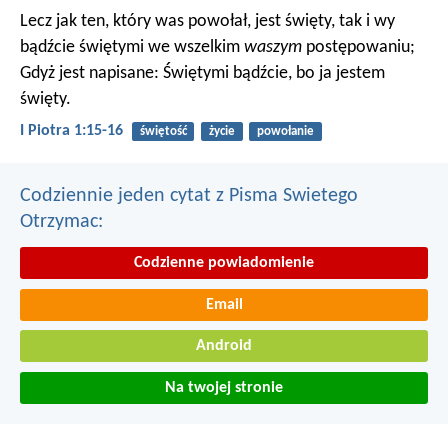
Lecz jak ten, który was powołał, jest święty, tak i wy
bądźcie świętymi we wszelkim
waszym
postępowaniu;
Gdyż jest napisane: Świętymi bądźcie, bo ja jestem
święty.
I Piotra 1:15-16
świętość
życie
powołanie
Codziennie jeden cytat z Pisma Swietego
Otrzymac:
Codzienne powiadomienie
Email
Android
Na twojej stronie