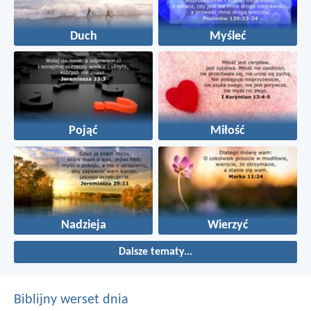
Duch
Myśleć
Pojąć
Miłość
Nadzieja
Wierzyć
Dalsze tematy...
Biblijny werset dnia