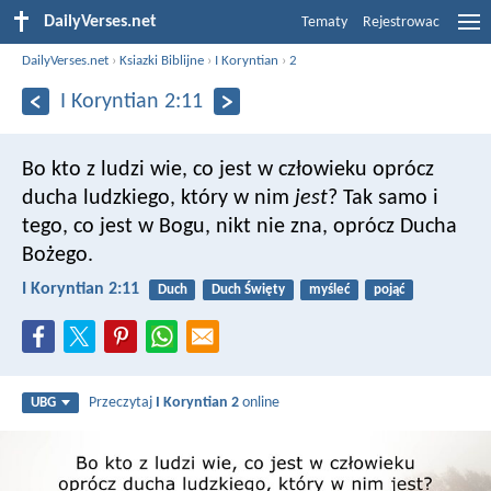
DailyVerses.net
Tematy
Rejestrowac
DailyVerses.net
›
Ksiazki Biblijne
›
I Koryntian
›
2
I Koryntian 2:11
Bo kto z ludzi wie, co jest w człowieku oprócz
ducha ludzkiego, który w nim
jest
? Tak samo i
tego, co jest w Bogu, nikt nie zna, oprócz Ducha
Bożego.
I Koryntian 2:11
Duch
Duch Święty
myśleć
pojąć
Przeczytaj
I Koryntian 2
online
UBG