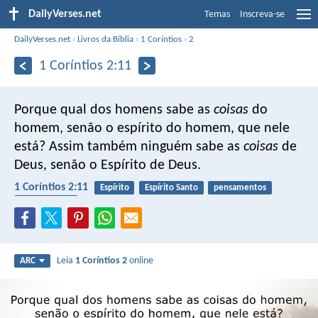
DailyVerses.net
Temas
Inscreva-se
DailyVerses.net
›
Livros da Bíblia
›
1 Coríntios
›
2
1 Coríntios 2:11
Porque qual dos homens sabe as
coisas
do
homem, senão o espírito do homem, que nele
está? Assim também ninguém sabe as
coisas
de
Deus, senão o Espírito de Deus.
1 Coríntios 2:11
Espírito
Espírito Santo
pensamentos
compreensão
Leia
1 Coríntios 2
online
ARC