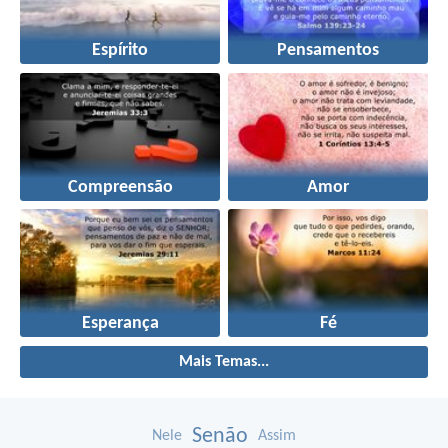
Espírito
Pensamentos
Compreensão
Amor
Esperança
Fé
Mais Temas...
Senão
Nele
Assim