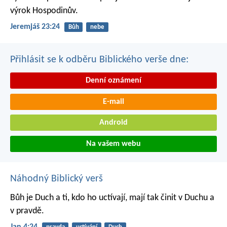
výrok Hospodinův.
Jeremjáš 23:24
Bůh
nebe
Přihlásit se k odběru Biblického verše dne:
Denní oznámení
E-mail
Android
Na vašem webu
Náhodný Biblický verš
Bůh je Duch a ti, kdo ho uctívají, mají tak činit v Duchu a
v pravdě.