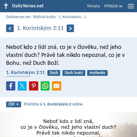
DailyVerses.net
Témata
Přihlásit se
DailyVerses.net
›
Biblické knihy
›
1. Korintským
›
2
1. Korintským 2:11
Neboť kdo z lidí zná, co je v člověku, než jeho
vlastní duch? Právě tak nikdo nepoznal, co je v
Bohu, než Duch Boží.
1. Korintským 2:11
Duch
Duch Svatý
myšlenky
porozumění
Přečtěte si
1. Korintským 2
online
ČEP