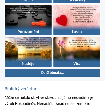
Duch
Myšlenky
Porozumění
Láska
Naděje
Víra
Další témata…
Biblický verš dne
Může se někdo skrýt ve skrýších
a já ho neuvidím? je
výrok Hospodinův.
Nenaplňuji snad nebe i zemi? je