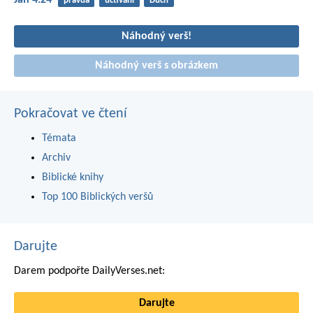
Jan 4:24
pravda
uctívání
Duch
Náhodný verš!
Náhodný verš s obrázkem
Pokračovat ve čtení
Témata
Archiv
Biblické knihy
Top 100 Biblických veršů
Darujte
Darem podpořte DailyVerses.net:
Darujte