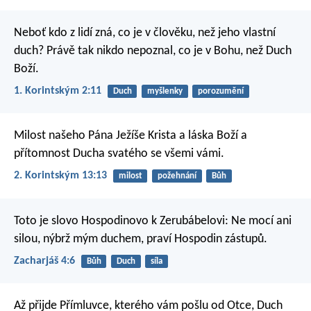
Neboť kdo z lidí zná, co je v člověku, než jeho vlastní
duch? Právě tak nikdo nepoznal, co je v Bohu, než Duch
Boží.
1. Korintským 2:11
Duch
myšlenky
porozumění
Milost našeho Pána Ježíše Krista a láska Boží a
přítomnost Ducha svatého se všemi vámi.
2. Korintským 13:13
milost
požehnání
Bůh
Toto je slovo Hospodinovo k Zerubábelovi: Ne mocí ani
silou, nýbrž mým duchem, praví Hospodin zástupů.
Zacharjáš 4:6
Bůh
Duch
síla
Až přijde Přímluvce, kterého vám pošlu od Otce, Duch