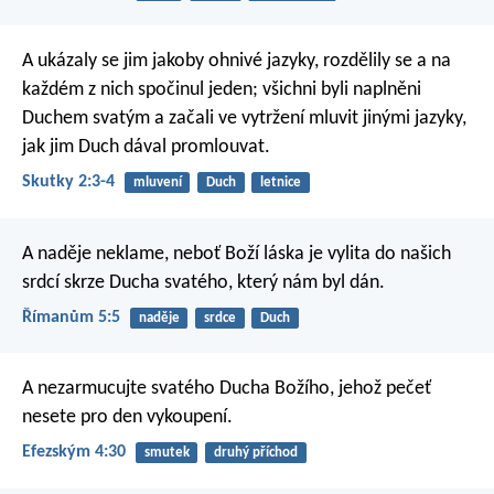
A ukázaly se jim jakoby ohnivé jazyky, rozdělily se a na
každém z nich spočinul jeden; všichni byli naplněni
Duchem svatým a začali ve vytržení mluvit jinými jazyky,
jak jim Duch dával promlouvat.
Skutky 2:3-4
mluvení
Duch
letnice
A naděje neklame, neboť Boží láska je vylita do našich
srdcí skrze Ducha svatého, který nám byl dán.
Římanům 5:5
naděje
srdce
Duch
A nezarmucujte svatého Ducha Božího, jehož pečeť
nesete pro den vykoupení.
Efezským 4:30
smutek
druhý příchod