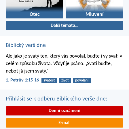
Otec
Mluvení
Další témata…
Biblický verš dne
Ale jako je svatý ten, který vás povolal, buďte i vy svatí v
celém způsobu života. Vždyť je psáno: ‚Svatí buďte,
neboť já jsem svatý.‘
1. Petrův 1:15-16
svatost
život
povolání
Přihlásit se k odběru Biblického verše dne:
Denní oznámení
E-mail