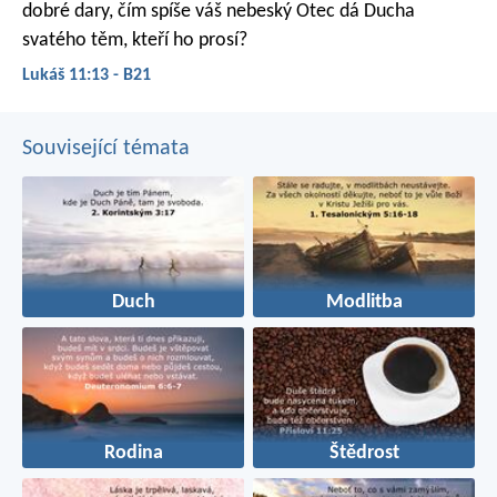
dobré dary, čím spíše váš nebeský Otec dá Ducha
svatého těm, kteří ho prosí?
Lukáš 11:13 - B21
Související témata
Duch
Modlitba
Rodina
Štědrost