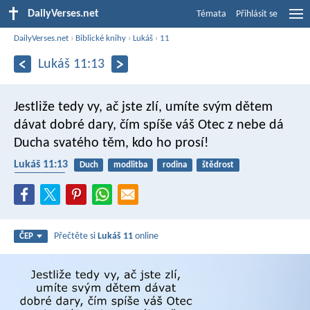
DailyVerses.net
Témata
Přihlásit se
DailyVerses.net
›
Biblické knihy
›
Lukáš
›
11
Lukáš 11:13
Jestliže tedy vy, ač jste zlí, umíte svým dětem
dávat dobré dary, čím spíše váš Otec z nebe dá
Ducha svatého těm, kdo ho prosí!
Lukáš 11:13
Duch
modlitba
rodina
štědrost
Duch Svatý
Přečtěte si
Lukáš 11
online
ČEP