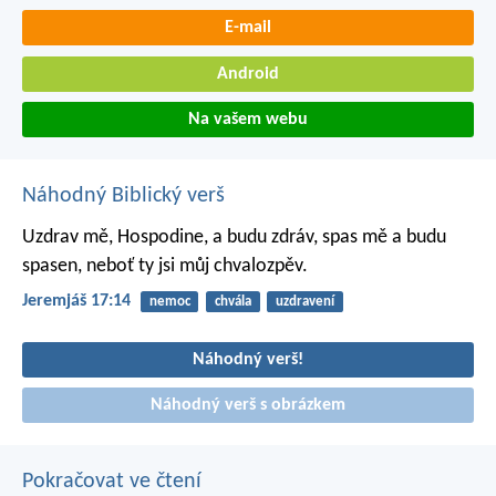
E-mail
Android
Na vašem webu
Náhodný Biblický verš
Uzdrav mě, Hospodine, a budu zdráv,
spas mě a budu
spasen,
neboť ty jsi můj chvalozpěv.
Jeremjáš 17:14
nemoc
chvála
uzdravení
Náhodný verš!
Náhodný verš s obrázkem
Pokračovat ve čtení