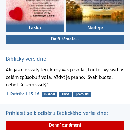
Láska
Naděje
Další témata…
Biblický verš dne
Ale jako je svatý ten, který vás povolal, buďte i vy svatí v
celém způsobu života. Vždyť je psáno: ‚Svatí buďte,
neboť já jsem svatý.‘
1. Petrův 1:15-16
svatost
život
povolání
Přihlásit se k odběru Biblického verše dne:
Denní oznámení