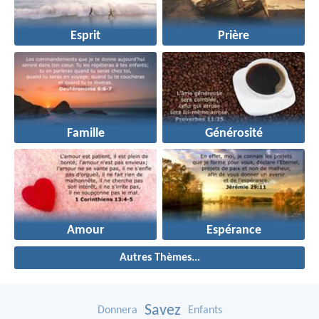
Esprit
Prière
Famille
Générosité
Amour
Espérance
Autres Thèmes...
Savez
Donnera
Enfants