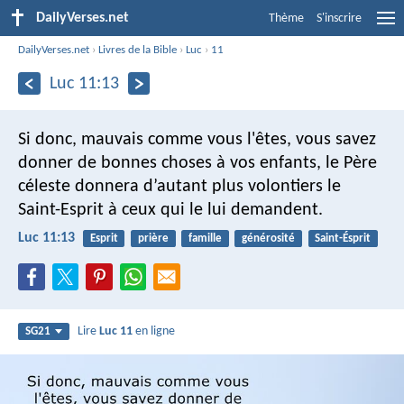
DailyVerses.net
Thème
S'inscrire
DailyVerses.net
›
Livres de la Bible
›
Luc
›
11
Luc 11:13
Si donc, mauvais comme vous l'êtes, vous savez
donner de bonnes choses à vos enfants, le Père
céleste donnera d’autant plus volontiers le
Saint-Esprit à ceux qui le lui demandent.
Luc 11:13
Esprit
prière
famille
générosité
Saint-Ésprit
Lire
Luc 11
en ligne
SG21