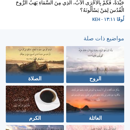
جَيِّدَةً، فَكَمْ بِالأَحْرَى الآبُ، الَّذِي مِنَ السَّمَاءِ يَهَبُ الرُّوحَ
الْقُدُسَ لِمَنْ يَسْأَلُونَهُ؟
لُوقَا ١١:‏١٣ - KEH
مواضيع ذات صلة
الروح
الصلاة
العائلة
الكرم