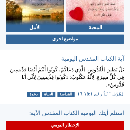
المحبة
الأمل
مواضيع اخرى
آية الكتاب المقدس اليومية
بَلْ نَظِيرَ ٱلْقُدُّوسِ ٱلَّذِي دَعَاكُمْ، كُونُوا أَنْتُمْ أَيْضًا قِدِّيسِينَ
فِي كُلِّ سِيرَةٍ. لِأَنَّهُ مَكْتُوبٌ: «كُونُوا قِدِّيسِينَ لِأَنِّي أَنَا
قُدُّوسٌ».
بُطْرُسَ ٱلْأُولَى ١:‏١٥-‏١٦
القداسة
الحياة
دعوة
استلم أيتك اليومية الكتاب المقدس الآية:
الإخطار اليومي