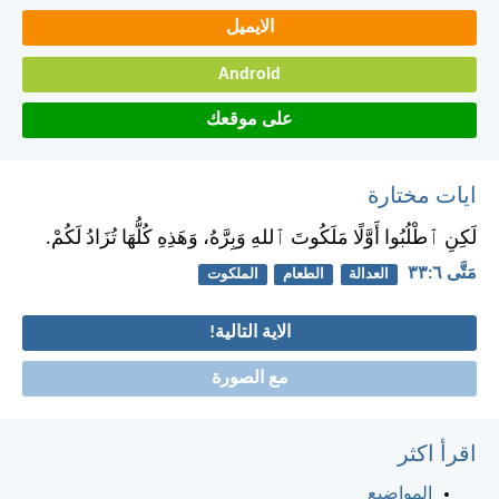
الايميل
Android
على موقعك
ايات مختارة
لَكِنِ ٱطْلُبُوا أَوَّلًا مَلَكُوتَ ٱللهِ وَبِرَّهُ، وَهَذِهِ كُلُّهَا تُزَادُ لَكُمْ.
مَتَّى ٦:‏٣٣
العدالة
الطعام
الملكوت
الاية التالية!
مع الصورة
اقرأ اكثر
المواضيع