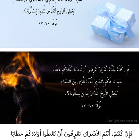
فَإِنْ كُنْتُمْ، أَنْتُمُ الأَشْرَارُ، تَعْرِفُونَ أَنْ تُعْطُوا أَوْلادَكُمْ عَطَايَا