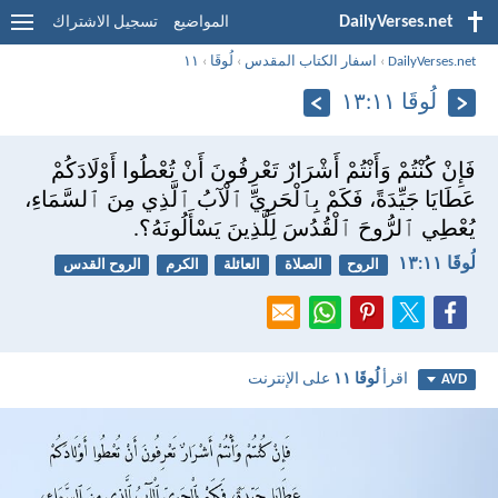
DailyVerses.net
المواضيع
تسجيل الاشتراك
DailyVerses.net
›
اسفار الكتاب المقدس
›
لُوقَا
›
١١
لُوقَا ١١:‏١٣
فَإِنْ كُنْتُمْ وَأَنْتُمْ أَشْرَارٌ تَعْرِفُونَ أَنْ تُعْطُوا أَوْلَادَكُمْ
عَطَايَا جَيِّدَةً، فَكَمْ بِٱلْحَرِيِّ ٱلْآبُ ٱلَّذِي مِنَ ٱلسَّمَاءِ،
يُعْطِي ٱلرُّوحَ ٱلْقُدُسَ لِلَّذِينَ يَسْأَلُونَهُ؟.
لُوقَا ١١:‏١٣
الروح
الصلاة
العائلة
الكرم
الروح القدس
اقرأ
لُوقَا ١١
على الإنترنت
AVD