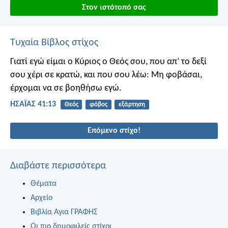
Στον ιστότοπό σας
Τυχαία Βίβλος στίχος
Γιατί εγώ είμαι ο Κύριος ο Θεός σου, που απ’ το δεξί
σου χέρι σε κρατώ, και που σου λέω: Μη φοβάσαι,
έρχομαι να σε βοηθήσω εγώ.
ΗΣΑΪΑΣ 41:13
Θεός
φόβος
εξάρτηση
Επόμενο στίχο!
Διαβάστε περισσότερα
Θέματα
Αρχείο
Βιβλία Αγια ΓΡΑΦΗΣ
Οι πιο δημοφιλείς στίχοι