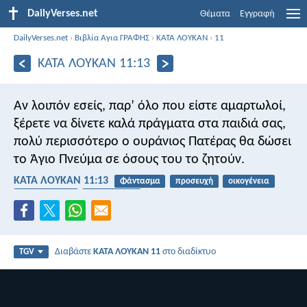
DailyVerses.net
Θέματα
Εγγραφή
DailyVerses.net
›
Βιβλία Αγια ΓΡΑΦΗΣ
›
ΚΑΤΑ ΛΟΥΚΑΝ
›
11
ΚΑΤΑ ΛΟΥΚΑΝ 11:13
Αν λοιπόν εσείς, παρ’ όλο που είστε αμαρτωλοί,
ξέρετε να δίνετε καλά πράγματα στα παιδιά σας,
πολύ περισσότερο ο ουράνιος Πατέρας θα δώσει
το Άγιο Πνεύμα σε όσους του το ζητούν.
ΚΑΤΑ ΛΟΥΚΑΝ 11:13
Φάντασμα
προσευχή
οικογένεια
γενναιοδωρία
Άγιο πνεύμα
Διαβάστε
ΚΑΤΑ ΛΟΥΚΑΝ 11
στο διαδίκτυο
TGV