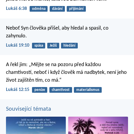
Lukáš 6:38
odměna
dávání
přijímání
Neboť Syn člověka přišel, aby hledal a spasil, co
zahynulo.
Lukáš 19:10
spása
Ježíš
hledání
A řekl jim: „Mějte se na pozoru před každou
chamtivostí, neboť i když člověk má nadbytek, není jeho
život zajištěn tím, co má.“
Lukáš 12:15
peníze
chamtivost
materialismus
Související témata