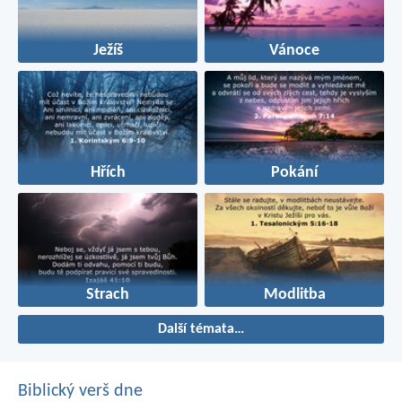
Ježíš
Vánoce
Hřích
Pokání
Strach
Modlitba
Další témata…
Biblický verš dne