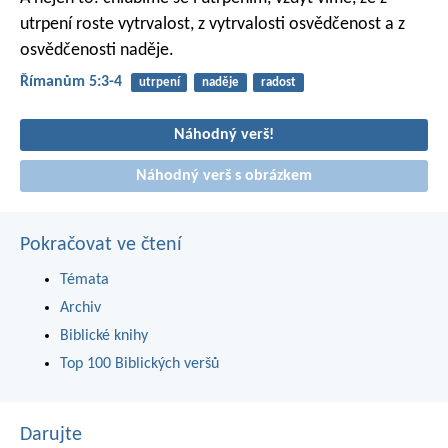
utrpení roste vytrvalost, z vytrvalosti osvědčenost a z
osvědčenosti naděje.
Římanům 5:3-4
utrpení
naděje
radost
Náhodný verš!
Náhodný verš s obrázkem
Pokračovat ve čtení
Témata
Archiv
Biblické knihy
Top 100 Biblických veršů
Darujte