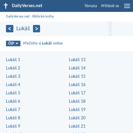
DailyVerses.net
Témata
Přihlásit se
DailyVerses.net
›
Biblické knihy
Lukáš
Přečtěte si
Lukáš
online
ČEP
Lukáš 1
Lukáš 13
Lukáš 2
Lukáš 14
Lukáš 3
Lukáš 15
Lukáš 4
Lukáš 16
Lukáš 5
Lukáš 17
Lukáš 6
Lukáš 18
Lukáš 7
Lukáš 19
Lukáš 8
Lukáš 20
Lukáš 9
Lukáš 21