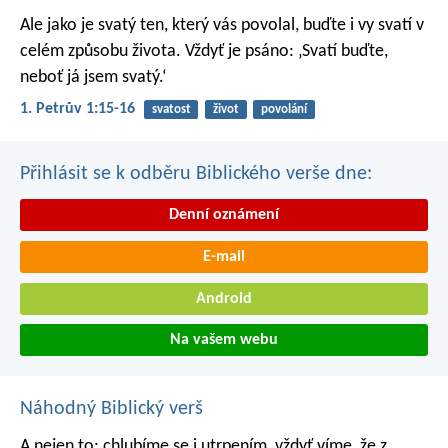
Ale jako je svatý ten, který vás povolal, buďte i vy svatí v
celém způsobu života. Vždyť je psáno: ‚Svatí buďte,
neboť já jsem svatý.‘
1. Petrův 1:15-16
svatost
život
povolání
Přihlásit se k odběru Biblického verše dne:
Denní oznámení
E-mail
Android
Na vašem webu
Náhodný Biblický verš
A nejen to: chlubíme se i utrpením, vždyť víme, že z