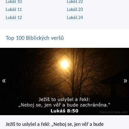
Lukáš 10
Lukáš 22
Lukáš 11
Lukáš 23
Lukáš 12
Lukáš 24
Top 100 Biblických veršů
«
»
Ježíš to uslyšel a řekl: „Neboj se, jen věř a bude