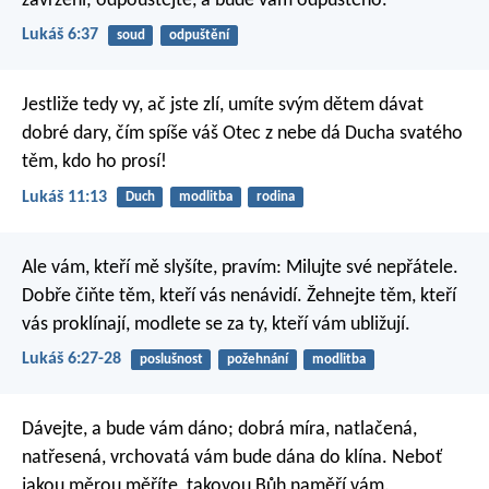
zavrženi; odpouštějte, a bude vám odpuštěno.
Lukáš 6:37
soud
odpuštění
Jestliže tedy vy, ač jste zlí, umíte svým dětem dávat
dobré dary, čím spíše váš Otec z nebe dá Ducha svatého
těm, kdo ho prosí!
Lukáš 11:13
Duch
modlitba
rodina
Ale vám, kteří mě slyšíte, pravím: Milujte své nepřátele.
Dobře čiňte těm, kteří vás nenávidí. Žehnejte těm, kteří
vás proklínají, modlete se za ty, kteří vám ubližují.
Lukáš 6:27-28
poslušnost
požehnání
modlitba
Dávejte, a bude vám dáno; dobrá míra, natlačená,
natřesená, vrchovatá vám bude dána do klína. Neboť
jakou měrou měříte, takovou Bůh naměří vám.