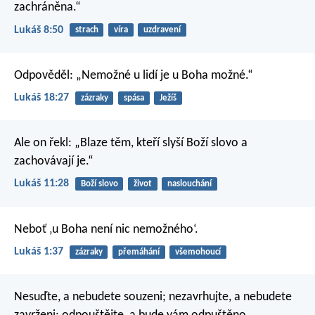
zachráněna.“
Lukáš 8:50
strach
víra
uzdravení
Odpověděl: „Nemožné u lidí je u Boha možné.“
Lukáš 18:27
zázraky
spása
Ježíš
Ale on řekl: „Blaze těm, kteří slyší Boží slovo a
zachovávají je.“
Lukáš 11:28
Boží slovo
život
naslouchání
Neboť ‚u Boha není nic nemožného‘.
Lukáš 1:37
zázraky
přemáhání
všemohoucí
Nesuďte, a nebudete souzeni; nezavrhujte, a nebudete