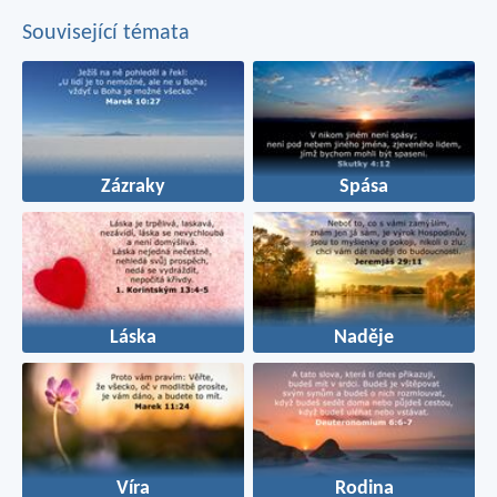
Související témata
Zázraky
Spása
Láska
Naděje
Víra
Rodina