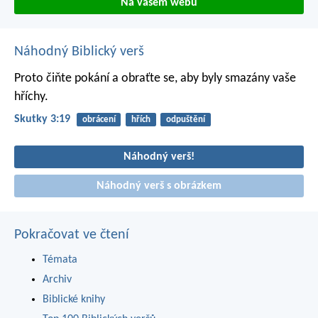
Na vašem webu
Náhodný Biblický verš
Proto čiňte pokání a obraťte se, aby byly smazány vaše
hříchy.
Skutky 3:19
obrácení
hřích
odpuštění
Náhodný verš!
Náhodný verš s obrázkem
Pokračovat ve čtení
Témata
Archiv
Biblické knihy