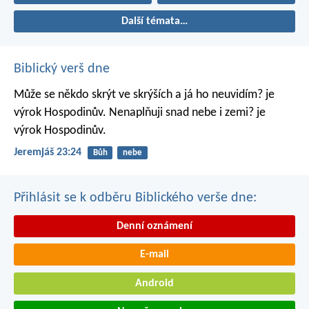
Další témata…
Biblický verš dne
Může se někdo skrýt ve skrýších
a já ho neuvidím? je
výrok Hospodinův.
Nenaplňuji snad nebe i zemi? je
výrok Hospodinův.
Jeremjáš 23:24
Bůh
nebe
Přihlásit se k odběru Biblického verše dne:
Denní oznámení
E-mail
Android