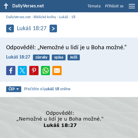
DailyVerses.net
Témata
Přihlásit se
DailyVerses.net
›
Biblické knihy
›
Lukáš
›
18
Lukáš 18:27
Odpověděl: „Nemožné u lidí je u Boha možné.“
Lukáš 18:27
zázraky
spása
Ježíš
Přečtěte si
Lukáš 18
online
ČEP