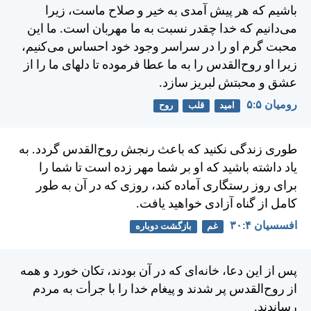
باشيم كه هر پيش آمدی به خير و صلاح ماست، زيرا
می‌دانيم كه خدا چقدر نسبت به ما مهربان است. ما اين
محبت گرم او را در سراسر وجود خود احساس می‌كنيم،
زيرا او روح‌القدس را به ما عطا فرموده تا دلهای ما را از
عشق و محبتش لبريز سازد.
رومیان ۵:‏۵
امید
قلب
روح
طوری زندگی نكنيد كه باعث رنجش روح‌القدس گردد. به
ياد داشته باشيد كه او بر شما مهر زده است تا شما را
برای روز رستگاری آماده كند، روزی كه در آن به طور
كامل از گناه آزادی خواهيد يافت.
افسسیان ۴:‏۳۰
غم
بازگشت دوباره
پس از اين دعا، خانه‌ای كه در آن بودند، تكان خورد و همه
از روح‌القدس پر شدند و پيغام خدا را با جرأت به مردم
رساندند.