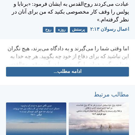
عبادت می‌كردند روح‌القدس به ايشان فرمود: «برنابا و
پولس را وقف كار مخصوصی بكنيد كه من برای آنان در
نظر گرفته‌ام.»
اعمال رسولان ۱۳:‏۲
پرستش
روزه
روح
اما وقتی شما را می‌گيرند و به دادگاه می‌برند، هيچ نگران
اين نباشيد كه برای دفاع از خود چه بگوييد. هر چه خدا به
شما می‌گويد همان را بگوييد، زيرا در آن موقع روح‌القدس
ادامه مطلب...
سخن خواهد گفت، نه شما.
مطالب مرتبط