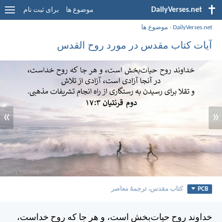
DailyVerses.net
موضوع ها
برای ثبت نام
DailyVerses.net
›
موضوع ها
آیات کتاب مقدس در مورد روح القدس
»
«
PCB
کتاب مقدس، ترجمۀ معاصر
خداوند روح حيات‌بخش است، و هر جا كه روح خداست،