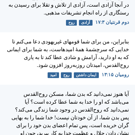
در آنجا آزادی است، آزادی از تلاش و تقلا برای رسيدن به
رستگاری از راه انجام تشريفات مذهبی.
دوم قرنتیان ۳:‏۱۷
آزادی
روح
بنابراين، من برای شما قومهای غيريهودی دعا می‌كنم تا
خدايی كه سرچشمهٔ همهٔ اميدهاست، به شما برای ايمانی
كه به او داريد، آرامش و شادی عطا كند تا به ياری
روح‌القدس، اميدتان روز‌به‌روز افزون شود.
رومیان ۱۵:‏۱۳
ایمان داشتن
روح
امید
آيا هنوز نمی‌دانيد كه بدن شما، مسكن روح‌القدس
می‌باشد كه او را خدا به شما عطا كرده است؟ آيا
نمی‌دانيد كه روح‌القدس در وجود شما زندگی می‌كند؟
پس بدن شما، از آن خودتان نيست! خدا شما را به بهايی
گران خريده است، پس تمام اعضای بدن خود را برای
نشان دادن جلال و عظمت خدا به کار ببريد، چون او