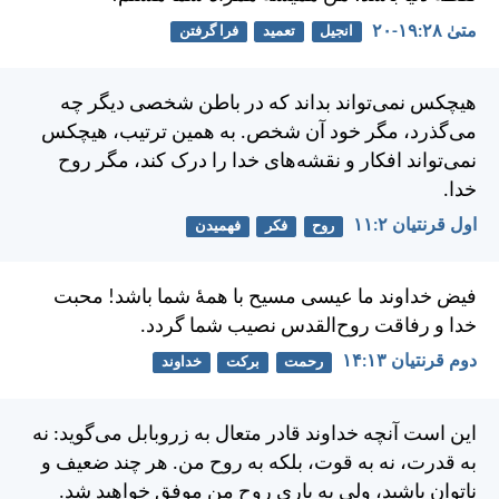
متی‌ٰ ۲۸:‏۱۹-‏۲۰
انجیل
تعمید
فرا گرفتن
هيچكس نمی‌تواند بداند كه در باطن شخصی ديگر چه
می‌گذرد، مگر خود آن شخص. به همين ترتيب، هيچكس
نمی‌تواند افكار و نقشه‌های خدا را درک كند، مگر روح
خدا.
اول قرنتیان ۲:‏۱۱
روح
فکر
فهمیدن
فيض خداوند ما عيسی مسيح با همهٔ شما باشد! محبت
خدا و رفاقت روح‌القدس نصيب شما گردد.
دوم قرنتیان ۱۳:‏۱۴
رحمت
برکت
خداوند
اين است آنچه خداوند قادر متعال به زروبابل می‌گويد: نه
به قدرت، نه به قوت، بلكه به روح من. هر چند ضعيف و
ناتوان باشيد، ولی به ياری روح من موفق خواهيد شد.