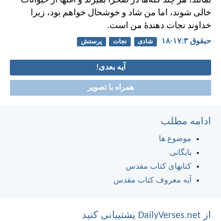
بمانند، هر چند گله‌ها در صحرا بميرند و آغلها از حيوانات
خالی شوند، اما من شاد و خوشحال خواهم بود، زيرا
خداوند نجات دهندهٔ من است.
حبقوق ۳:‏۱۷-‏۱۸
شادی
نجات
پرستش
آیه بعدی!
همراه با تصویر
ادامه مطلب
موضوع ها
بایگانی
کتابهای کتاب مقدس
آیه معروف کتاب مقدس
از DailyVerses.net پشتیبانی کنید