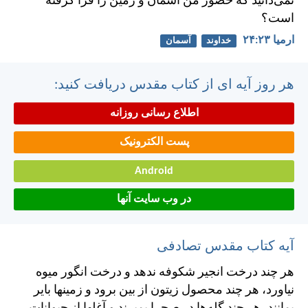
نمی‌دانيد كه حضور من آسمان و زمين را فرا گرفته
است؟
ارميا ۲۳:‏۲۴
خداوند
آسمان
هر روز آیه ای از کتاب مقدس دریافت کنید:
اطلاع رسانی روزانه
پست الکترونیک
Android
در وب سایت آنها
آیه کتاب مقدس تصادفی
هر چند درخت انجير شكوفه ندهد و درخت انگور ميوه
نياورد، هر چند محصول زيتون از بين برود و زمينها باير