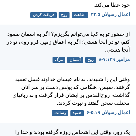
خود عطا می‌كند.
اعمال رسولان ۵:‏۳۲
اطاعت
روح
دريافت كردن
از حضور تو به كجا می‌توانم بگريزم؟ اگر به آسمان صعود
كنم، تو در آنجا هستی؛ اگر به اعماق زمين فرو روم، تو در
آنجا هستی.
مزامير ۱۳۹:‏۷-‏۸
روح
آسمان
مرگ
وقتی اين را شنيدند، به نام عيسای خداوند غسل تعميد
گرفتند. سپس، هنگامی كه پولس دست بر سر آنان
گذاشت، روح‌القدس بر ايشان قرار گرفت و به زبانهای
مختلف سخن گفتند و نبوت كردند.
اعمال رسولان ۱۹:‏۵-‏۶
تعمید
رسالت
يک روز، وقتی اين اشخاص روزه گرفته بودند و خدا را