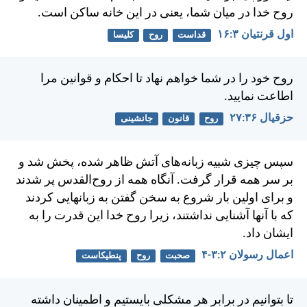
روح خدا در ميان شما، يعنی در اين خانه ساكن است.
اول قرنتیان ۳:‏۱۶
قداست
روح
کلیسا
روح خود را در شما خواهم نهاد تا احكام و قوانين مرا
اطاعت نماييد.
حزقيال ۳۶:‏۲۷
روح
قانون
جانشینی
سپس چيزی شبيه زبانه‌های آتش ظاهر شده، پخش شد و
بر سر همه قرار گرفت. آنگاه همه از روح‌القدس پر شدند
و برای اولين بار شروع به سخن گفتن به زبانهايی كردند
كه با آنها آشنايی نداشتند، زيرا روح خدا اين قدرت را به
ايشان داد.
اعمال رسولان ۲:‏۳-‏۴
صحبت
روح
پنطیکاست
تا بتوانيم در برابر هر مشكلی بايستيم و اطمينان داشته