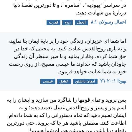
در سراسر ”يهوديه“، ”سامره“، و تا دورترين نقطهٔ دنيا
دربارهٔ من شهادت دهيد.
اعمال رسولان ۱:‏۸
انجیل
روح
قدرت
اما شما ای عزيزان، زندگی خود را بر پايهٔ ايمان بنا نماييد،
و به ياری روح‌القدس عبادت كنيد. به محبتی كه خدا در
حق شما كرده، وفادار بمانيد و با صبر منتظر آن زندگی
جاودان باشيد كه خداوند ما عيسی مسيح، از روی رحمت
خود به شما عنايت خواهد فرمود.
يهودا ۱:‏۲۰-‏۲۱
ایمان داشتن
عشق
عیسی
پس برويد و تمام قومها را شاگرد من سازيد و ايشان را به
اسم پدر و پسر و روح‌القدس غسل تعميد دهيد؛ و به
ايشان تعليم دهيد كه تمام دستوراتی را كه به شما داده‌ام،
اطاعت كنند. مطمئن باشيد هر جا كه برويد، حتی دورترين
نقطه دنيا باشد، من هميشه همراه شما هستم!