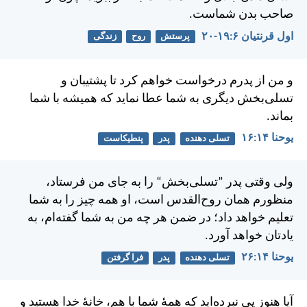
صاحب بدن شماست.
اول قرنتیان ۶:‏۱۹-‏۲۰
پرستش
روح
زندگی
و من از پدرم درخواست خواهم كرد تا پشتيبان و
تسلی‌بخش ديگری به شما عطا نمايد كه هميشه با شما
بماند.
يوحنا ۱۴:‏۱۶
تسلی دهنده
پدر
پنطیکاست
ولی وقتی پدر ”تسلی‌بخش“ را به جای من فرستاد،
منظورم همان روح‌القدس است، او همه چيز را به شما
تعليم خواهد داد؛ در ضمن هر چه من به شما گفته‌ام، به
يادتان خواهد آورد.
يوحنا ۱۴:‏۲۶
تسلی دهنده
پدر
فرا گرفتن
آيا هنوز پی نبرده‌ايد كه همهٔ شما با هم، خانهٔ خدا هستيد و