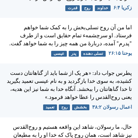
زكريا ۴:‏۶
خداوند
روح
قدرت
اما من آن روح تسلی‌بخش را به كمک شما خواهم
فرستاد. او سرچشمه‌ء تمام حقايق است و از طرف
”پدرم“ آمده، دربارهٔ من همه چيز را به شما خواهد گفت.
يوحنا ۱۵:‏۲۶
تسلی دهنده
پدر
عیسی
پطرس جواب داد: «هر يک از شما بايد از گناهانتان دست
كشيده، به سوی خدا بازگرديد و به نام عيسی تعميد بگيريد
تا خدا گناهانتان را ببخشد. آنگاه خدا به شما نيز اين هديه،
يعنی روح‌القدس را عطا خواهد فرمود.»
اعمال رسولان ۲:‏۳۸
بخشش
روح
تعمید
حال، ما رسولان، شاهد اين واقعه هستيم و روح‌القدس
نيز شاهد است، همان روح پاک كه خدا او را به مطيعان