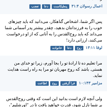
اعمال رسولان ۴:‏۳۱
پنطیکاست
دعا
تعجب
پس اگر شما، اشخاص گناهكار، می‌دانيد كه بايد چيزهای
خوب را به فرزندانتان بدهيد، چقدر بيشتر پدر آسمانی شما
می‌داند كه بايد روح‌القدس را به آنانی كه از او درخواست
می‌كنند، ارزانی دارد!
لوقا ۱۱:‏۱۳
روح
دعا
خانواده
مرا تعليم ده تا ارادهٔ تو را بجا آورم، زيرا تو خدای من
هستی. باشد كه روح مهربان تو مرا به راه راست هدايت
نمايد.
مزامير ۱۴۳:‏۱۰
فرا گرفتن
روح
اطاعت
ولی آنچه لازم است بدانيد اين است كه وقتی روح‌القدس
بر شما نازل شود، قدرت خواهيد يافت تا در ”اورشليم“،