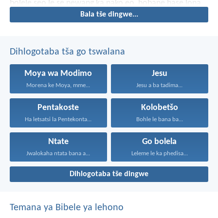
bolele seo le se newang ka nako eo, hobane hase lona
Bala tše dingwe...
le tla bua, empa ke Moya o Halalelang.
Dihlogotaba tša go tswalana
Moya wa Modimo
Jesu
Morena ke Moya, mme...
Jesu a ba tadima...
Pentakoste
Kolobetšo
Ha letsatsi la Pentekonta...
Bohle le bana ba...
Ntate
Go bolela
Jwalokaha ntata bana a...
Leleme le ka phedisa...
Dihlogotaba tše dingwe
Temana ya Bibele ya lehono