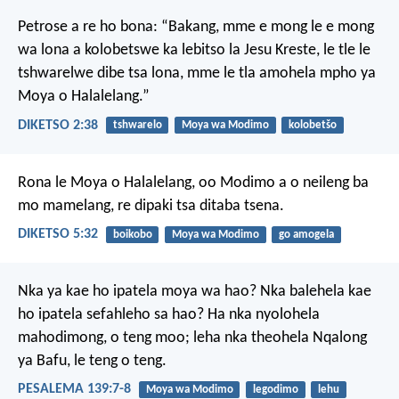
Petrose a re ho bona: “Bakang, mme e mong le e mong
wa lona a kolobetswe ka lebitso la Jesu Kreste, le tle le
tshwarelwe dibe tsa lona, mme le tla amohela mpho ya
Moya o Halalelang.”
DIKETSO 2:38
tshwarelo
Moya wa Modimo
kolobetšo
Rona le Moya o Halalelang, oo Modimo a o neileng ba
mo mamelang, re dipaki tsa ditaba tsena.
DIKETSO 5:32
boikobo
Moya wa Modimo
go amogela
Nka ya kae
ho ipatela moya wa hao?
Nka balehela kae
ho ipatela sefahleho sa hao?
Ha nka nyolohela
mahodimong,
o teng moo;
leha nka theohela Nqalong
ya Bafu,
le teng o teng.
PESALEMA 139:7-8
Moya wa Modimo
legodimo
lehu