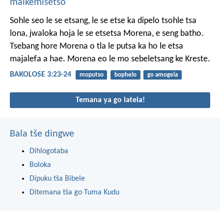
maikemišetšo
Sohle seo le se etsang, le se etse ka dipelo tsohle tsa
lona, jwaloka hoja le se etsetsa Morena, e seng batho.
Tsebang hore Morena o tla le putsa ka ho le etsa
majalefa a hae. Morena eo le mo sebeletsang ke Kreste.
BAKOLOSE 3:23-24
moputso
bophelo
go amogela
Temana ya go latela!
Bala tše dingwe
Dihlogotaba
Boloka
Dipuku tša Bibele
Ditemana tša go Tuma Kudu