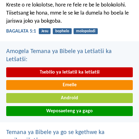
Kreste o re lokolotse, hore re fele re be le bolokolohi.
Tiisetsang ke hona, mme le se ke la dumela ho boela le
jariswa joko ya bokgoba.
BAGALATA 5:1
Jesu
bophelo
molopolodi
Amogela Temana ya Bibele ya Letšatši ka
Letšatši:
Tsebišo ya letšatši ka letšatši
Emeile
Android
Weposaeteng ya gago
Temana ya Bibele ya go se kgethwe ka