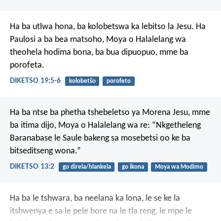
Ha ba utlwa hona, ba kolobetswa ka lebitso la Jesu. Ha
Paulosi a ba bea matsoho, Moya o Halalelang wa
theohela hodima bona, ba bua dipuopuo, mme ba
porofeta.
DIKETSO 19:5-6
kolobetšo
porofeto
Ha ba ntse ba phetha tshebeletso ya Morena Jesu, mme
ba itima dijo, Moya o Halalelang wa re: “Nkgetheleng
Baranabase le Saule bakeng sa mosebetsi oo ke ba
bitseditseng wona.”
DIKETSO 13:2
go direla/hlankela
go ikona
Moya wa Modimo
Ha ba le tshwara, ba neelana ka lona, le se ke la
itshwenya e sa le pele hore na le tla reng, le mpe le