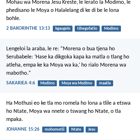
Mohau wa Morena Jesu Kreste, le lerato la Modimo, le
phedisano le Moya o Halalelang di ke di be le lona
bohle.
2 BAKORINTHE 13:13
kgaugelo
tšhegofatšo
Modimo
Lengeloi la araba, le re: “Morena o bua tjena ho
Serubabele: ‘Hase ka dikgoka kapa ka matla o tlang ho
atleha, empa ke ka Moya wa ka,’ ho rialo Morena wa
mabotho.”
SAKARIEA 4:6
Modimo
Moya wa Modimo
maatla
Ha Mothusi eo ke tla mo romela ho lona a tlile a etswa
ho Ntate, Moya wa nnete o tswang ho Ntate, o tla
mpaka.
JOHANNE 15:26
mohomotši
Ntate
Jesu