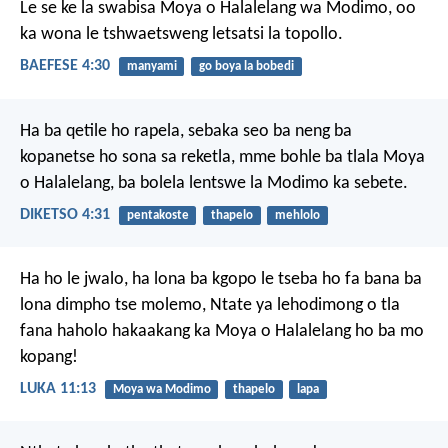
Le se ke la swabisa Moya o Halalelang wa Modimo, oo
ka wona le tshwaetsweng letsatsi la topollo.
BAEFESE 4:30
manyami
go boya la bobedi
Ha ba qetile ho rapela, sebaka seo ba neng ba
kopanetse ho sona sa reketla, mme bohle ba tlala Moya
o Halalelang, ba bolela lentswe la Modimo ka sebete.
DIKETSO 4:31
pentakoste
thapelo
mehlolo
Ha ho le jwalo, ha lona ba kgopo le tseba ho fa bana ba
lona dimpho tse molemo, Ntate ya lehodimong o tla
fana haholo hakaakang ka Moya o Halalelang ho ba mo
kopang!
LUKA 11:13
Moya wa Modimo
thapelo
lapa