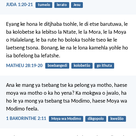
JUDA 1:20-21
tumelo
lerato
Jesu
Eyang ke hona le ditjhaba tsohle, le di etse barutuwa, le
ba kolobetse ka lebitso la Ntate, le la Mora, le la Moya
o Halalelang, le ba rute ho boloka tsohle tseo ke le
laetseng tsona. Bonang, ke na le lona kamehla yohle ho
isa bofelong ba lefatshe.
MATHEU 28:19-20
boebangedi
kolobetšo
go ithuta
Ana ke mang ya tsebang tse ka pelong ya motho, haese
moya wa motho o ka ho yena? Ka mokgwa o jwalo, ha
ho le ya mong ya tsebang tsa Modimo, haese Moya wa
Modimo feela.
1 BAKORINTHE 2:11
Moya wa Modimo
dikgopolo
kwešišo