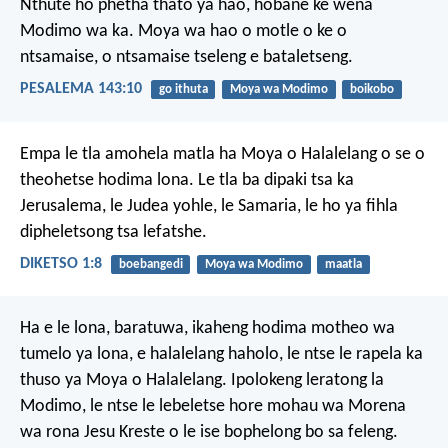
Nthute ho phetha thato ya hao,
hobane ke wena
Modimo wa ka.
Moya wa hao o motle
o ke o
ntsamaise,
o ntsamaise tseleng e bataletseng.
PESALEMA 143:10
go ithuta
Moya wa Modimo
boikobo
Empa le tla amohela matla ha Moya o Halalelang o se o
theohetse hodima lona. Le tla ba dipaki tsa ka
Jerusalema, le Judea yohle, le Samaria, le ho ya fihla
dipheletsong tsa lefatshe.
DIKETSO 1:8
boebangedi
Moya wa Modimo
maatla
Ha e le lona, baratuwa, ikaheng hodima motheo wa
tumelo ya lona, e halalelang haholo, le ntse le rapela ka
thuso ya Moya o Halalelang. Ipolokeng leratong la
Modimo, le ntse le lebeletse hore mohau wa Morena
wa rona Jesu Kreste o le ise bophelong bo sa feleng.