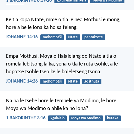
1 BAKORINTHE 6:19-20
go direla/hlankela
Moya wa Modimo
bophelo
Ke tla kopa Ntate, mme o tla le nea Mothusi e mong,
hore a be le lona ka ho sa feleng.
JOHANNE 14:16
mohomotši
Ntate
pentakoste
Empa Mothusi, Moya o Halalelang oo Ntate a tla o
romela lebitsong la ka, yena o tla le ruta tsohle, a le
hopotse tsohle tseo ke le boleletseng tsona.
JOHANNE 14:26
mohomotši
Ntate
go ithuta
Na ha le tsebe hore le tempele ya Modimo, le hore
Moya wa Modimo o ahile ka ho lona?
1 BAKORINTHE 3:16
kgalalelo
Moya wa Modimo
kereke