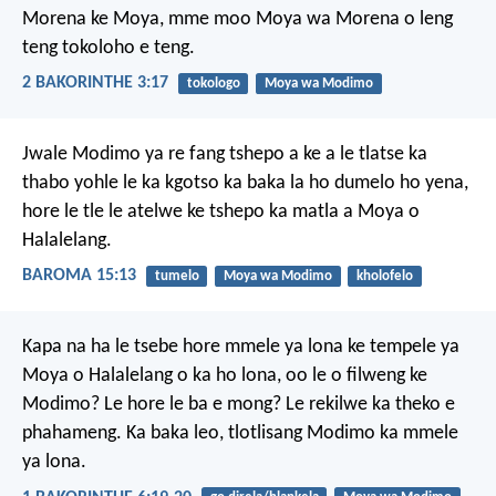
Morena ke Moya, mme moo Moya wa Morena o leng
teng tokoloho e teng.
2 BAKORINTHE 3:17
tokologo
Moya wa Modimo
Jwale Modimo ya re fang tshepo a ke a le tlatse ka
thabo yohle le ka kgotso ka baka la ho dumelo ho yena,
hore le tle le atelwe ke tshepo ka matla a Moya o
Halalelang.
BAROMA 15:13
tumelo
Moya wa Modimo
kholofelo
Kapa na ha le tsebe hore mmele ya lona ke tempele ya
Moya o Halalelang o ka ho lona, oo le o filweng ke
Modimo? Le hore le ba e mong? Le rekilwe ka theko e
phahameng. Ka baka leo, tlotlisang Modimo ka mmele
ya lona.