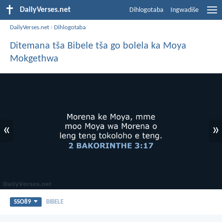
DailyVerses.net
Dihlogotaba
Ingwadiše
DailyVerses.net
›
Dihlogotaba
Ditemana tša Bibele tša go bolela ka Moya
Mokgethwa
«
»
SSO89
BIBELE