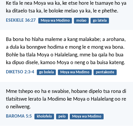
Ke tla le nea Moya wa ka, ke etse hore le tsamaye ho ya
ka ditaelo tsa ka, le boloke melao ya ka, le e phethe.
ESEKIELE 36:27
Moya wa Modimo
molao
go latela
Ba bona ho hlaha maleme a kang malakabe; a arohana,
a dula ka bonngwe hodima e mong le e mong wa bona.
Bohle ba tlala Moya o Halalelang, mme ba qala ho bua
ka dipuo disele, kamoo Moya o neng o ba buisa kateng.
DIKETSO 2:3-4
go bolela
Moya wa Modimo
pentakoste
Mme tshepo eo ha e swabise, hobane dipelo tsa rona di
tlatsitswe lerato la Modimo ke Moya o Halalelang oo re
o neilweng.
BAROMA 5:5
kholofelo
pelo
Moya wa Modimo