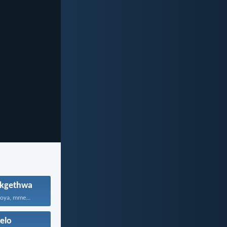
kgethwa
oya, mme...
elo