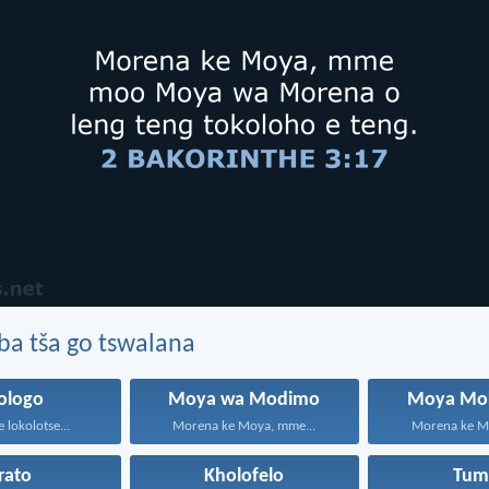
ba tša go tswalana
ologo
Moya wa Modimo
Moya Mo
e lokolotse...
Morena ke Moya, mme...
Morena ke M
rato
Kholofelo
Tum