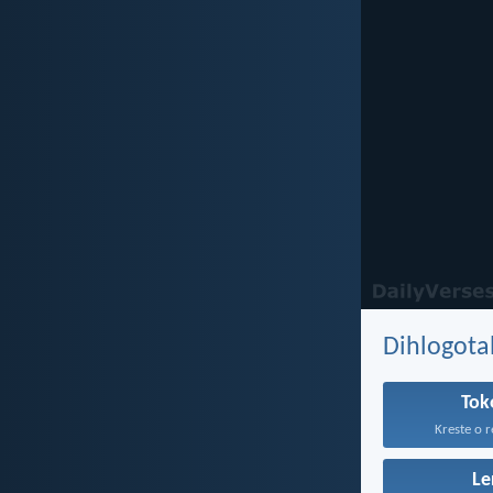
Dihlogota
Tok
Kreste o r
Le