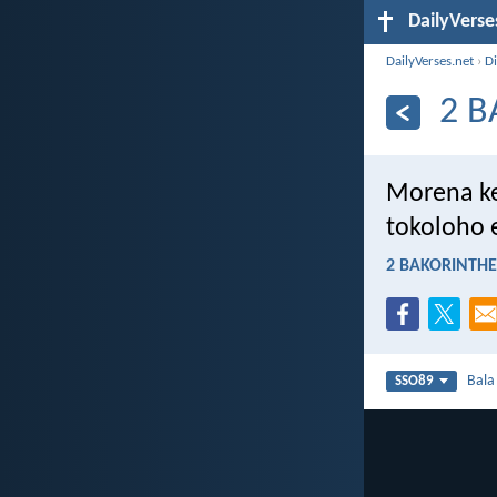
DailyVerse
DailyVerses.net
›
Di
2 B
Morena k
tokoloho 
2 BAKORINTHE
Bal
SSO89