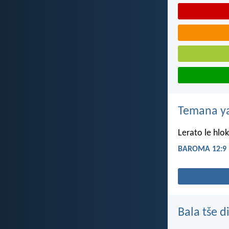
Temana ya
Lerato le hlo
BAROMA 12:9
Bala tše 