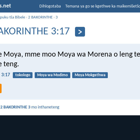
s.net
Dihlogotaba
Temana ya go se kgethwe ka maikemišetš
puku tša Bibele
›
2 BAKORINTHE
›
3
AKORINTHE 3:17
e Moya, mme moo Moya wa Morena o leng t
e teng.
 3:17
tokologo
Moya wa Modimo
Moya Mokgethwa
a
2 BAKORINTHE 3
mo inthaneteng