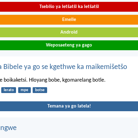
Tsebišo ya letšatši ka letšatši
Emeile
Android
Weposaeteng ya gago
 Bibele ya go se kgethwe ka maikemišetšo
ke boikaketsi. Hloyang bobe, kgomarelang botle.
lerato
mpe
botse
Temana ya go latela!
dingwe