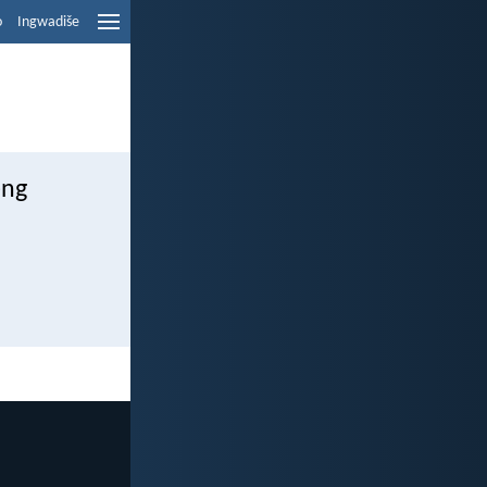
o
Ingwadiše
eng