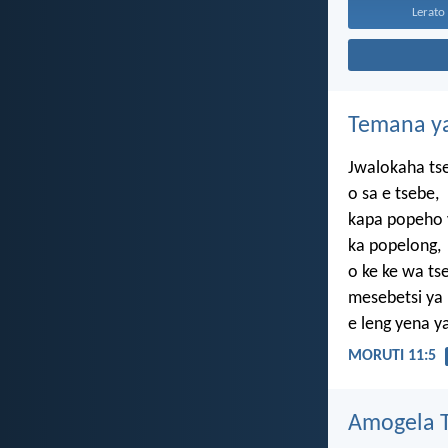
Lerato 
Temana ya
Jwalokaha ts
o sa e tsebe,
kapa popeho
ka popelong,
o ke ke wa ts
mesebetsi ya
e leng yena y
MORUTI 11:5
Amogela Te