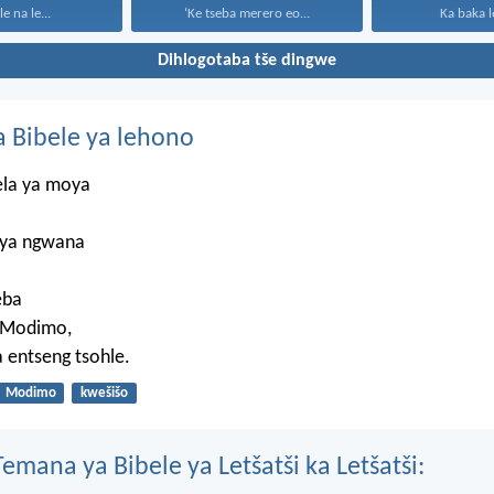
le na le...
‘Ke tseba merero eo...
Ka baka le
Dihlogotaba tše dingwe
 Bibele ya lehono
ela ya moya
 ya ngwana
eba
 Modimo,
a entseng tsohle.
Modimo
kwešišo
mana ya Bibele ya Letšatši ka Letšatši: